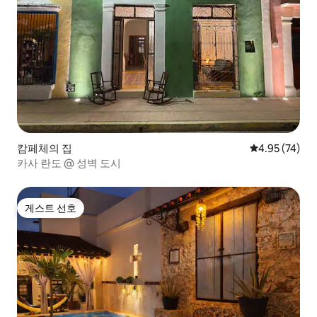
캄페체의 집
평점 4.95점(5
4.95 (74)
카사 란도 @ 성벽 도시
게스트 선호
게스트 선호