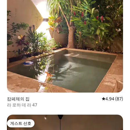
캄페체의 집
평점 4.94점(5
4.94 (87)
라 로하 데 라 47
게스트 선호
게스트 선호