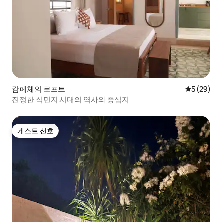
캄페체의 로프트
평점 5점(5
5 (29)
진정한 식민지 시대의 역사와 중심지
게스트 선호
게스트 선호