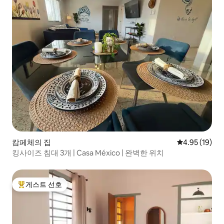
캄페체의 집
평점 4.95점(5
4.95 (19)
킹사이즈 침대 3개 | Casa México | 완벽한 위치
게스트 선호
상위 게스트 선호