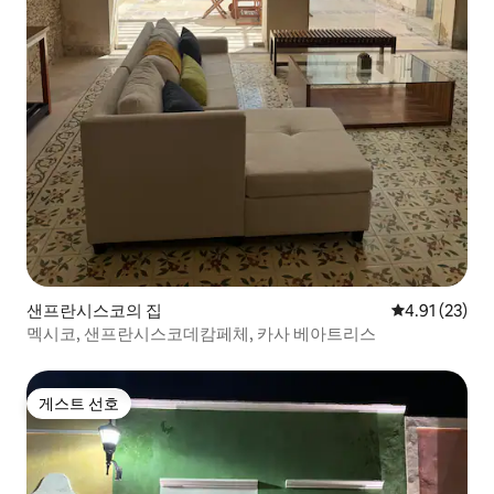
샌프란시스코의 집
평점 4.91점(5
4.91 (23)
멕시코, 샌프란시스코데캄페체, 카사 베아트리스
게스트 선호
게스트 선호