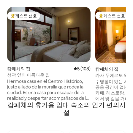
게스트 선호
게스트 선호
상위 게스트 선호
상위 게스트 선호
캄페체의 집
평점 5점(5점 만점), 후기 108
5 (108)
캄페체의 집
성곽 옆의 아름다운 집
카사 푸에르토 역사
Hermosa casa en el Centro Histórico,
수영장이 있는 사랑
justo al lado de la muralla que rodea la
공용 공간이 없는 
ciudad. Es una casa para escapar de la
카페, 레스토랑, 바
realidad y despertar acompañados de la
에서 몇 걸음 거리
캄페체의 휴가용 임대 숙소의 인기 편의시
muralla. Ubicación estratégica a una
콜로니얼 스타일입니
cuadra de la mejor calle del Centro
플릭스가 있는 50인
설
Histórico, la famosa calle 59, en donde
식사 공간이 있습니
encontraras cualquier variedad de
토브, 냉장고, 전
restaurantes, tiendas y bares para
이즈 침대가 있는 침실
disfrutar tu visita en la ciudad. Casa
컨 1개, 옷장, 온