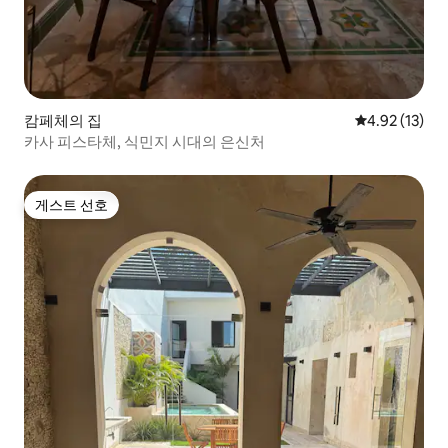
캄페체의 집
평점 4.92점(5
4.92 (13)
카사 피스타체, 식민지 시대의 은신처
게스트 선호
게스트 선호