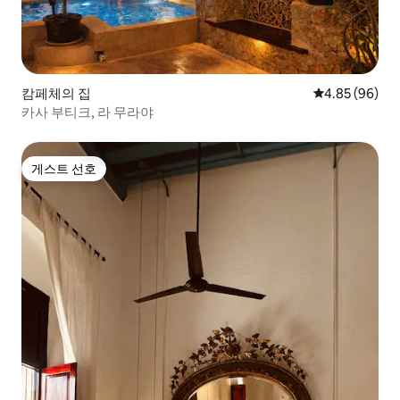
캄페체의 집
평점 4.85점(5
4.85 (96)
카사 부티크, 라 무라야
게스트 선호
게스트 선호