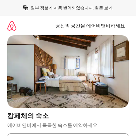
콘
일부 정보가 자동 번역되었습니다. 
원문 보기
텐
츠
로
당신의 공간을 에어비앤비하세요
바
로
가
기
캄페체의 숙소
에어비앤비에서 독특한 숙소를 예약하세요.