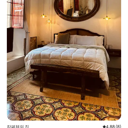
캄페체의 집
평점 4.88점(
4.88 (8)