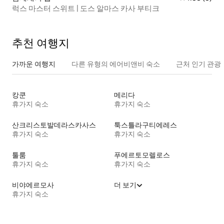
럭스 마스터 스위트 | 도스 알마스 카사 부티크
추천 여행지
가까운 여행지
다른 유형의 에어비앤비 숙소
근처 인기 관광
캉쿤
메리다
휴가지 숙소
휴가지 숙소
산크리스토발데라스카사스
툭스틀라구티에레스
휴가지 숙소
휴가지 숙소
툴룸
푸에르토모렐로스
휴가지 숙소
휴가지 숙소
비야에르모사
더 보기
휴가지 숙소