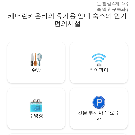
는 침실 4개, 욕실 
베란다에 온수 욕조를 제공합니다!
족 및 친구들과 함께
캐머런카운티의 휴가용 임대 숙소의 인기
함께 모든 편의시설을
네마호닝의 첫 번째
편의시설
곳은 송어 낚시를 
눈 오토바이 트레일
리 스프링스에서 불
수많은 공용 사냥터가 있
하고 싶다면 화덕에
상할 수 있습니다.
주방
와이파이
건물 부지 내 무료 주
수영장
차