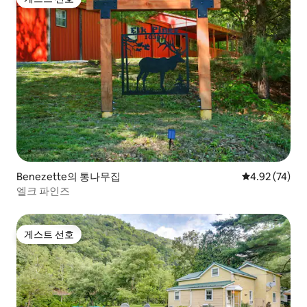
게스트 선호
Benezette의 통나무집
평점 4.92점(5
4.92 (74)
엘크 파인즈
게스트 선호
게스트 선호