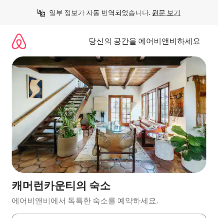
콘
일부 정보가 자동 번역되었습니다. 
원문 보기
텐
츠
로
당신의 공간을 에어비앤비하세요
바
로
가
기
캐머런카운티의 숙소
에어비앤비에서 독특한 숙소를 예약하세요.