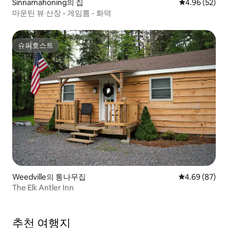
Sinnamahoning의 집
평점 4.96점(5
4.96 (52)
마운틴 뷰 산장 - 게임룸 - 화덕
슈퍼호스트
슈퍼호스트
Weedville의 통나무집
평점 4.69점(5
4.69 (87)
The Elk Antler Inn
추천 여행지