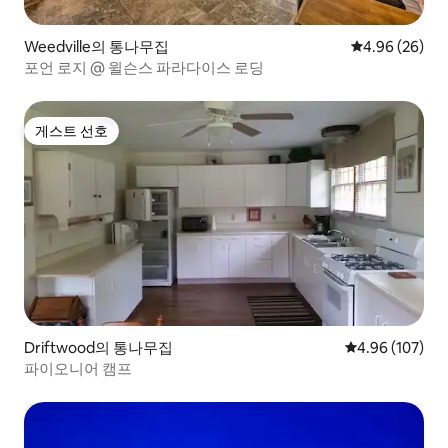
Weedville의 통나무집
평점 4.96점(5
4.96 (26)
포언 로지 @ 윌슨스 파라다이스 로딩
게스트 선호
게스트 선호
Driftwood의 통나무집
평점 4.96점(5점
4.96 (107)
파이오니어 캠프