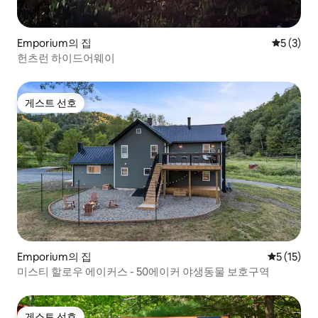
Emporium의 집
평점 5점(
5 (3)
헌츠런 하이드어웨이
게스트 선호
게스트 선호
Emporium의 집
평점 5점(5
5 (15)
미스티 할로우 에이커스 - 50에이커 야생동물 보호구역
게스트 선호