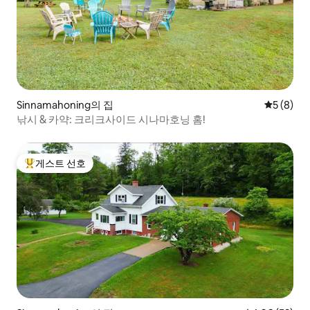
Sinnamahoning의 집
평점 5점(
5 (8)
낚시 & 카약: 크리크사이드 시나마호닝 홈!
게스트 선호
상위 게스트 선호