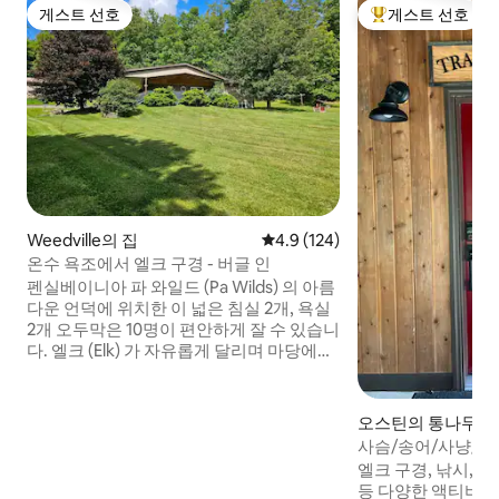
게스트 선호
게스트 선호
게스트 선호
상위 게스트 선호
Weedville의 집
평점 4.9점(5점 만점), 후기 124
4.9 (124)
온수 욕조에서 엘크 구경 - 버글 인
펜실베이니아 파 와일드 (Pa Wilds) 의 아름
다운 언덕에 위치한 이 넓은 침실 2개, 욕실
2개 오두막은 10명이 편안하게 잘 수 있습니
다. 엘크 (Elk) 가 자유롭게 달리며 마당에서
가끔 휴식을 취하는 베네제트 (Benezette)
로 가는 주요 경로에서 바로 떨어져 있습니
다. The Cross on the Hill, Elk Country
오스틴의 통나무집
Visitor Center, Hyners View와 같은 모든
사슴/송어/사냥/별 
"꼭 봐야 하는" 경치 좋은 장소에 쉽게 접근
자, 욕실 2개
엘크 구경, 낚시, 스
할 수 있으며 훌륭한 액티비티에 가깝습니
등 다양한 액티비티를
다. 오두막은 중앙 에어컨, 와이파이, 넓은