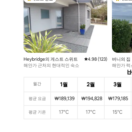
상위 게스트 선호
상위 게
Heybridge의 게스트 스위트
평점 4.98점(5점 만점), 
4.98 (123)
버니의 집
해안가 근처의 현대적인 숙소
해안가 럭
월간
1월
2월
3월
₩189,139
₩194,828
₩179,185
평균 요금
17°C
17°C
15°C
평균 기온