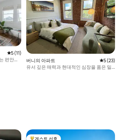
평점 5점(5점 만점), 후기 11개
5 (11)
는 편안한
버니의 아파트
평점 5점(5점 만점),
5 (23)
유서 깊은 매력과 현대적인 심장을 품은 밀
라노 해안 지역 투어
게스트 선호