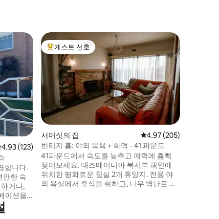
버니의 집
게스트 선호
게스트
상위 게스트 선호
상위 게
더 그로브
스타일, 
100미터
2베드룸 
커피숍, 
운 거리에
니다. 아
볼 수 있
두고 보드
서머싯의 집
평점 4.97점(5점 만점), 
4.97 (205)
으로 돌아
빈티지 홈: 야외 목욕 + 화덕 - 41 파운드
평점 4.93점(5점 만점), 후기 123개
4.93 (123)
경하세요. **성수기 - 크리스마스 최소 
41파운드에서 속도를 늦추고 매력에 흠뻑
12월
소
젖어보세요. 태즈메이니아 북서부 해안에
영합니다.
위치한 평화로운 침실 2개 휴양지. 전용 야
편안한 숙
외 욕실에서 휴식을 취하고, 나무 벽난로 앞
일하거나,
에서 빈티지 레코드판을 들으며 휴식을 취
노베이션을
하거나, 나무를 태우는 삼나무 온수 욕조를
설
안하게 지
빌려 슬로 라이프를 즐겨보세요. 세련되고
 목표입니