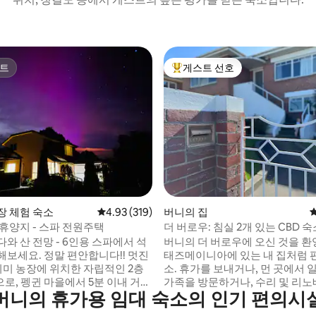
트
게스트 선호
트
상위 게스트 선호
후기 132개
장 체험 숙소
평점 4.93점(5점 만점), 후기 319개
4.93 (319)
버니의 집
 휴양지 - 스파 전원주택
더 버로우: 침실 2개 있는 CBD 숙
와 산 전망 - 6인용 스파에서 석
버니의 더 버로우에 오신 것을 환
보세요. 정말 편안합니다!! 멋진
태즈메이니아에 있는 내 집처럼 
취미 농장에 위치한 자립적인 2층
소. 휴가를 보내거나, 먼 곳에서 
로, 펭귄 마을에서 5분 이내 거리
가족을 방문하거나, 수리 및 리
버니의 휴가용 임대 숙소의 인기 편의시
, 마운트 다이얼에서 크래들 산맥
위해 집을 비우는 동안 최대한 편
습니다. 이 전원주택에는
내실 수 있도록 하는 것이 저희의