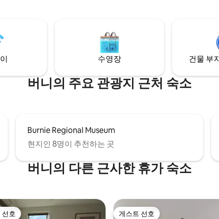
갖춰져 있습니다. 완비된 주방, 고
다. 반려견을 위한 안전한 마당이
감각, 바다를 바라보는 전용 데크
이/반려동물 친화적 주방 시설 완비 노상
라마, 양 및 기타 동물의 부드러운
차 24시간 셀프 체크인 무료 짐 보
도
시간 원격 지원 및 현지 정보 CBD
마을 및 많은 현지 관광지와는 가
터, 카페, 레스토랑, 작은 펭귄 투
하게 위치
이
수영장
건물 부지
버니의 주요 관광지 근처 숙소
Burnie Regional Museum
현지인 8명이 추천하는 곳
버니의 다른 근사한 휴가 숙소
 선호
게스트 선호
스트 선호
게스트 선호