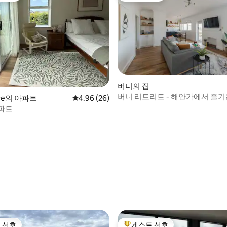
버니의 집
버니 리트리트 - 해안가에서 즐기
ove의 아파트
평점 4.96점(5점 만점), 후기 26개
4.96 (26)
휴식
파트
 후기 58개
 선호
게스트 선호