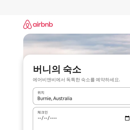
콘
텐
츠
로
바
로
가
기
버니의 숙소
에어비앤비에서 독특한 숙소를 예약하세요.
위치
결과가 나오면 위·아래 화살표 키를 사용하거나 터치
체크인