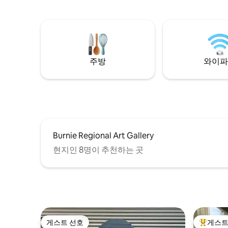
overlooking the sweeping views of
모든 것이 
Preservation Bay in the charming seaside
급스러운 
town of Penguin.
및 정원, 
농장 소리! 사랑스러운 농장 체험, 그럼에
불구하고 
까움.
주방
와이파
Burnie Regional Art Gallery
현지인 8명이 추천하는 곳
게스트 선호
게스트
게스트 선호
상위 게