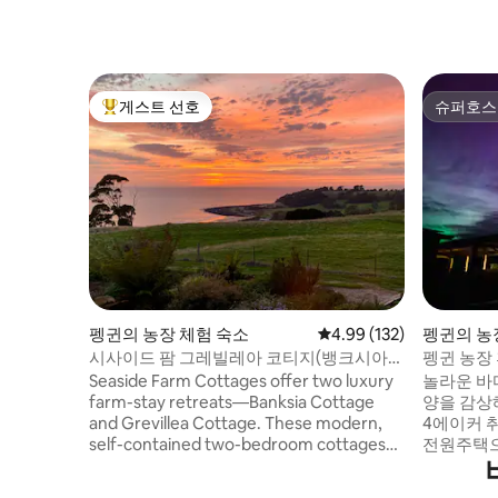
게스트 선호
슈퍼호스
상위 게스트 선호
슈퍼호스
펭귄의 농장 체험 숙소
평점 4.99점(5점 만점), 
4.99 (132)
펭귄의 농
시사이드 팜 그레빌레아 코티지(뱅크시아
펭귄 농장
코티지도 참조)
Seaside Farm Cottages offer two luxury
놀라운 바다
farm-stay retreats—Banksia Cottage
양을 감상해
and Grevillea Cottage. These modern,
4에이커 
self-contained two-bedroom cottages
전원주택으
are thoughtfully designed for comfort
에 있으며
and relaxation, set on peaceful farmland
기슭에 위치해 있