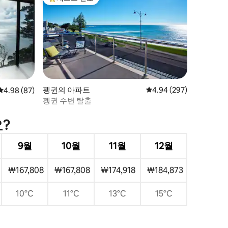
상위 게스트 선호
펭귄의 아파트
평점 4.94점(5점 만점), 
4.94 (297)
평점 4.98점(5점 만점), 후기 87개
4.98 (87)
펭귄 수변 탈출
?
9월
10월
11월
12월
₩167,808
₩167,808
₩174,918
₩184,873
10°C
11°C
13°C
15°C