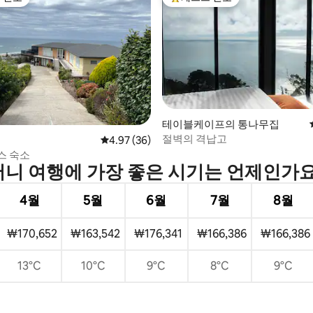
스트 선호
상위 게스트 선호
테이블케이프의 통나무집
절벽의 격납고
후기 123개
평점 4.97점(5점 만점), 후기 36개
4.97 (36)
스 숙소
버니 여행에 가장 좋은 시기는 언제인가요
4월
5월
6월
7월
8월
₩170,652
₩163,542
₩176,341
₩166,386
₩166,386
13°C
10°C
9°C
8°C
9°C