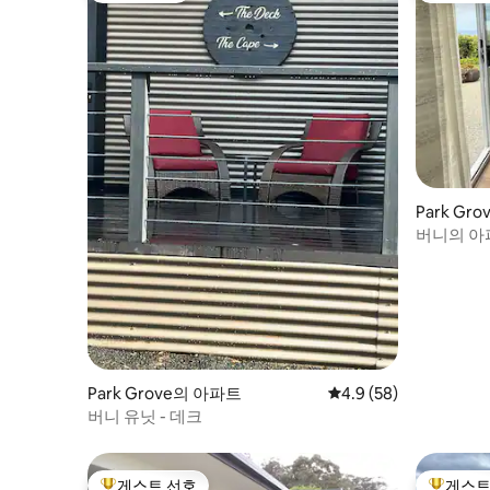
Park Gr
버니의 아
Park Grove의 아파트
평점 4.9점(5점 만점),
4.9 (58)
버니 유닛 - 데크
게스트 선호
게스트