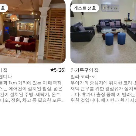
선호
게스트 선호
선호
게스트 선호
 집
평점 5점(5점 만점), 후기 26개
5 (26)
와가두구의 집
웬디나
빌라 코라-로
과 1km 거리에 있는 이 매력적
우아가의 중심지에 위치한 코라-
스는 에어컨이 설치된 침실, 넓은
재택 근무를 위한 광섬유가 설치
컨이 설치된 주방, 세탁기, 온수
니다. 휴가나 출장 중에 이 빌라는 여러분을
티오, 정원, 차고 등 필요한 모든
위한 것입니다. 에어컨과 환기 시설이 갖춰
제공합니다. 커플 또는 소규모 가
진 거실 3개, 욕실 3개, 그리고 
상적이며, 관리인이 밤낮으로 보
를 위한 다양한 야외 공간으로 구
를 제공하며, 청소부 서비스를 받
전체를 이용하실 수 있습니다. 안전한 차고,
니다. 도심과 와가 2000 사이 좋
넓고 시설이 완비된 주방이 있습니다.
있어 편안함, 편리함, 평온함을 모
고객님의 안전과 편안함, 웰빙을
 있습니다.
다.
, 후기 4개