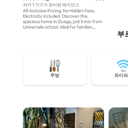
자카 1 가구가 완비된 레지던스
All-Inclusive Pricing, No Hidden Fees,
Electricity included. Discover this
spacious home in Ouaga, just 5 min from
Universalis school. Ideal for families,
부
friends, or business travelers, it offers
three cozy bedrooms, a living room with
a 75-inch TV, a terrace with a lovely view,
and three bathrooms. Enjoy a large
courtyard, high-speed Wi-Fi, a washing
machine, cleaning service, and a
nighttime security guard for a
comfortable stay. Book today and
주방
와이파
experience the comfort in the heart of
Ouaga!