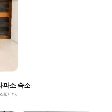
나파소 숙소
숙소입니다.