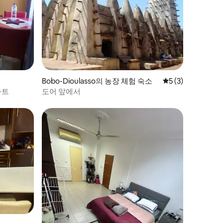
Bobo-Dioulasso의 농장 체험 숙소
평점 5점(5점 만점)
5 (3)
파트
도어 앞에서