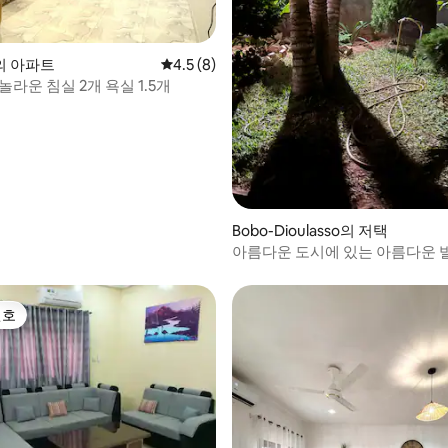
 후기 56개
의 아파트
평점 4.5점(5점 만점), 후기 8개
4.5 (8)
놀라운 침실 2개 욕실 1.5개
Bobo-Dioulasso의 저택
아름다운 도시에 있는 아름다운 
선호
선호