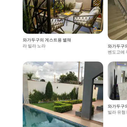
와가두구의 게스트용 별채
라 빌라 노라
와가두구의
벤도고에 
와가두구의
빌라 유형 