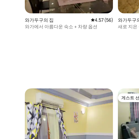
와가두구의 집
평점 4.57점(5점 만점),
4.57 (56)
와가두구
와가에서 아름다운 숙소 + 차량 옵션
새로 지은 
게스트 
게스트 