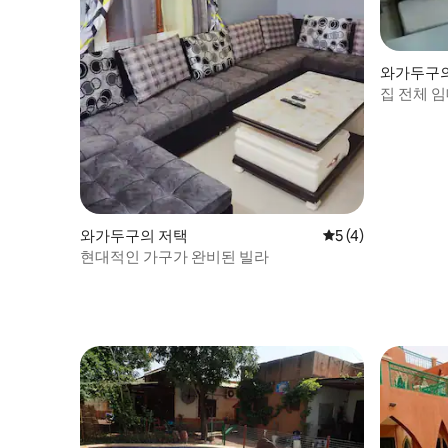
와가두구의
집 전체 
와가두구의 저택
평점 5점(5점 만점)
5 (4)
현대적인 가구가 완비된 빌라