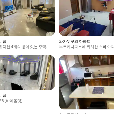
 집
와가두구의 아파트
위치한 4개의 방이 있는 주택.
부르키나파소에 위치한 스파 아
 집
F6 (바이올렛)