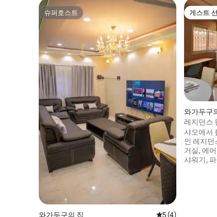
슈퍼호스트
게스트 
슈퍼호스트
게스트 
와가두구의
레지던스 
샤오에서 불
인 레지던
거실, 에어
샤워기, 파
편안함을 
족에게 이
안 서비스
을 수 있습
은 위치에 
두 갖추고
와가두구의 집
평점 5점(5점 만점)
5 (4)