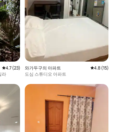
평점 4.7점(5점 만점), 후기 23개
4.7 (23)
와가두구의 아파트
평점 4.8점(5점 만점),
4.8 (15)
빌라
도심 스튜디오 아파트