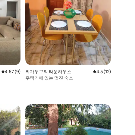
평점 4.67점(5점 만점), 후기 9개
4.67 (9)
와가두구의 타운하우스
평점 4.5점(5점 만점),
4.5 (12)
주택가에 있는 멋진 숙소