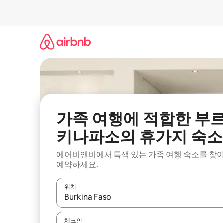
콘
텐
츠
로
바
로
가
기
가족 여행에 적합한 부
키나파소의 휴가지 숙소
에어비앤비에서 특색 있는 가족 여행 숙소를 찾
예약하세요.
위치
결과가 나오면 위·아래 화살표 키를 사용하거나 터치
체크인