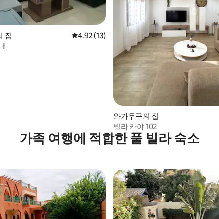
 집
평점 4.92점(5점 만점), 후기 13개
4.92 (13)
임대
, 후기 4개
와가두구의 집
빌라 카야 102
가족 여행에 적합한 풀 빌라 숙소