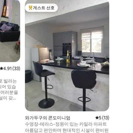
와가두구
게스트 선호
게스트 
상위 게스트 선호
게스트 
아늑한 집
걱정 없이
미니 빌라
한 장식,
있는 전용
설치와 수
로부터 보
에 있는 
이파이, 
지원이 포
평점 4.91점(5점 만점), 후기 33개
4.91 (33)
요!
로 빌라는
되어 있습
친목과 친화
성된 숙소
와가두구의 콘도미니엄
평점 5점(5점 만점),
5 (13)
 팀이
수영장-테라스-정원이 있는 카밀라 아파트
 보장합니
아름답고 편안하며 현대적인 시설이 완비된