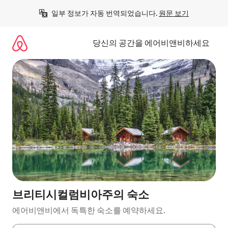
콘
일부 정보가 자동 번역되었습니다. 
원문 보기
텐
츠
로
당신의 공간을 에어비앤비하세요
바
로
가
기
브리티시컬럼비아주의 숙소
에어비앤비에서 독특한 숙소를 예약하세요.