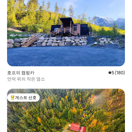
호프의 캠핑카
평점 5점(5점
5 (180)
언덕 위의 작은 염소
게스트 선호
상위 게스트 선호