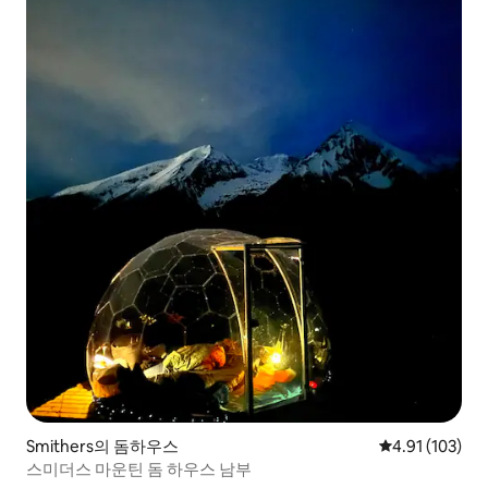
Smithers의 돔하우스
평점 4.91점(5
4.91 (103)
스미더스 마운틴 돔 하우스 남부