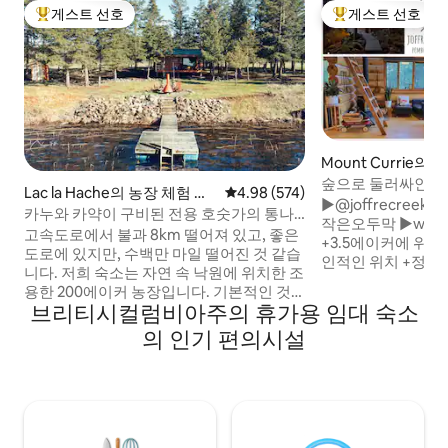
게스트 선호
게스트 선호
상위 게스트 선호
상위 게스트 선호
Mount Currie의
숲으로 둘러싸인 ★ 
Lac la Hache의 농장 체험 숙
평점 4.98점(5점 만점), 후기 574
4.98 (574)
►@joffrecreek
소
카누와 카약이 구비된 전용 호숫가의 통나
작은오두막 ►www.jof
무집
고속도로에서 불과 8km 떨어져 있고, 좋은
+3.5에이커에 위치한
도로에 있지만, 수백만 마일 떨어진 것 같습
인적인 위치 +정통 
니다. 저희 숙소는 자연 속 낙원에 위치한 조
프레 호수에서 가장
용한 200에이커 농장입니다. 기본적인 것
내 장작 난로, 야외 
브리티시컬럼비아주의 휴가용 임대 숙소
을 위한 작은 마을이 근처에 있습니다. 모든
배럴 사우나 +계절
편의시설을 갖춘 2개의 더 큰 마을까지 45
의 인기 편의시설
런지 풀 +완비된 주
분 거리입니다. 완전한 프라이버시를 보장
이크 브렉키 & 시럽
하는 숙소로, 물가에 있으며 매우 친절한 가
려견 친화적 + 바
축이 있습니다. 80m 거리에 있는 2개의 오
가제보 + 더피로 가는 관문 18
두막만 있으니 나만의 작은 세계를 즐기세
12분 ➔ 조프레 호수 45분 거리 ➔ 휘슬러 도
요. 또는 친구들과 휴가를 보내거나 결혼식
보 2분 ➔ 조프레 
이나 가족 모임을 주최하세요! 양 오두막을