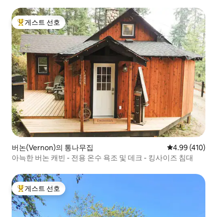
게스트 선호
상위 게스트 선호
버논(Vernon)의 통나무집
평점 4.99점(5점
4.99 (410)
아늑한 버논 캐빈 - 전용 온수 욕조 및 데크 - 킹사이즈 침대
게스트 선호
상위 게스트 선호