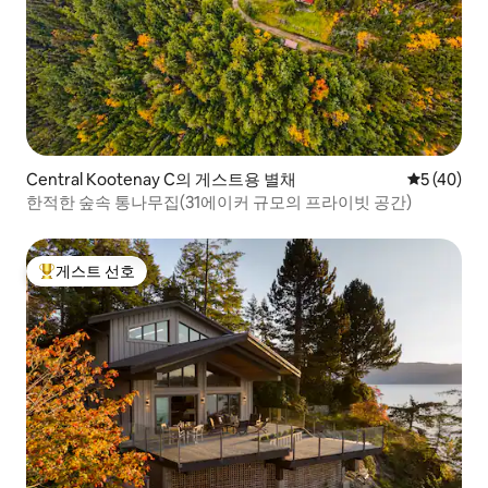
Central Kootenay C의 게스트용 별채
평점 5점(5
5 (40)
한적한 숲속 통나무집(31에이커 규모의 프라이빗 공간)
게스트 선호
상위 게스트 선호