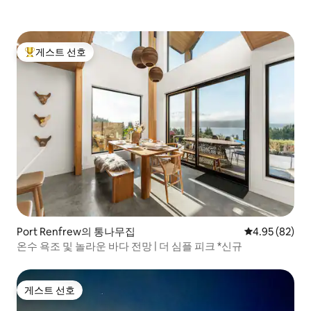
게스트 선호
상위 게스트 선호
Port Renfrew의 통나무집
평점 4.95점(5
4.95 (82)
온수 욕조 및 놀라운 바다 전망 | 더 심플 피크 *신규
게스트 선호
게스트 선호