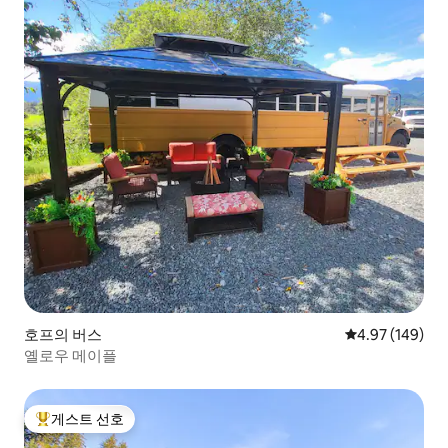
호프의 버스
평점 4.97점(5점
4.97 (149)
옐로우 메이플
게스트 선호
상위 게스트 선호