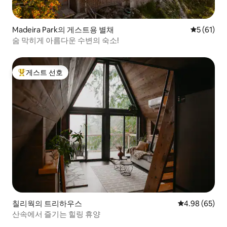
Madeira Park의 게스트용 별채
평점 5점(5
5 (61)
숨 막히게 아름다운 수변의 숙소!
게스트 선호
상위 게스트 선호
칠리웍의 트리하우스
평점 4.98점(5
4.98 (65)
산속에서 즐기는 힐링 휴양