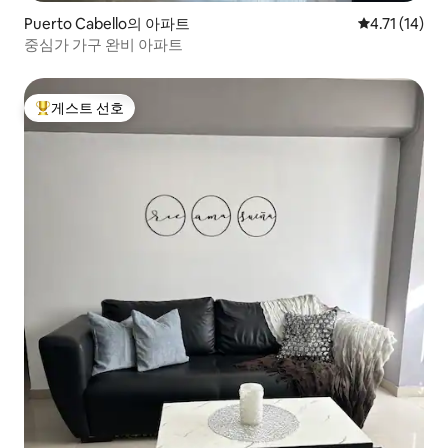
Puerto Cabello의 아파트
평점 4.71점(
4.71 (14)
중심가 가구 완비 아파트
게스트 선호
상위 게스트 선호