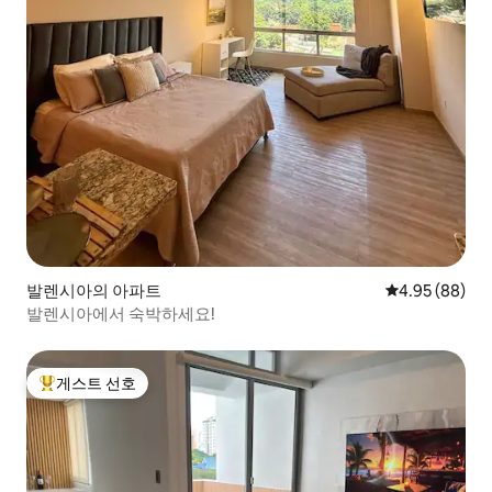
발렌시아의 아파트
평점 4.95점(5
4.95 (88)
발렌시아에서 숙박하세요!
게스트 선호
상위 게스트 선호