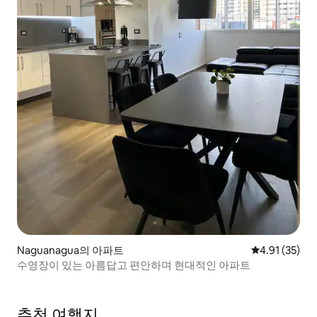
Naguanagua의 아파트
평점 4.91점(5
4.91 (35)
수영장이 있는 아름답고 편안하며 현대적인 아파트
추천 여행지