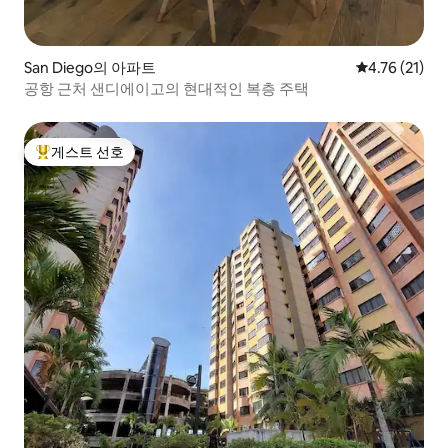
San Diego의 아파트
평점 4.76점(
4.76 (21)
공항 근처 샌디에이고의 현대적인 복층 주택
게스트 선호
상위 게스트 선호