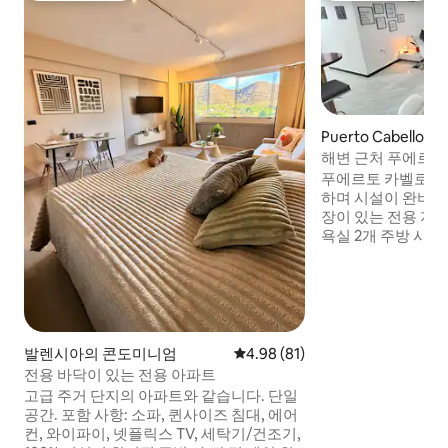
Puerto Cabello
해변 근처 푸에르토
푸에르토 카벨로에
하며 시설이 완비된
장이 있는 전용 지역
욕실 2개 주방 시설, 우물 및 물탱크, 와이파
이, TV, 세탁기,
다. 말레콘과 항구 지역까지 5분 거리 그리
고 마을 최고의 해변
슬라 라르가에서 8
요 관광지까지 쉽게
을 원하는 가족, 
발렌시아의 콘도미니엄
평점 4.98점(5점 만점), 후기 81
4.98 (81)
적입니다.
전용 바닥이 있는 전용 아파트
고급 주거 단지의 아파트와 같습니다. 단일
공간. 포함 사항: 소파, 퀸사이즈 침대, 에어
컨, 와이파이, 넷플릭스 TV, 세탁기/건조기,