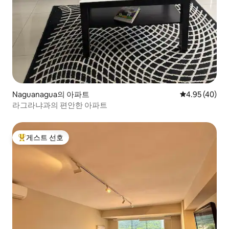
Naguanagua의 아파트
평점 4.95점(5
4.95 (40)
라그라냐과의 편안한 아파트
게스트 선호
상위 게스트 선호