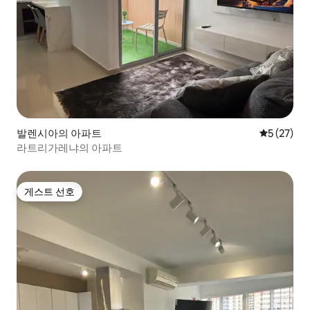
발렌시아의 아파트
평점 5점(5
5 (27)
라트리가레냐의 아파트
게스트 선호
게스트 선호