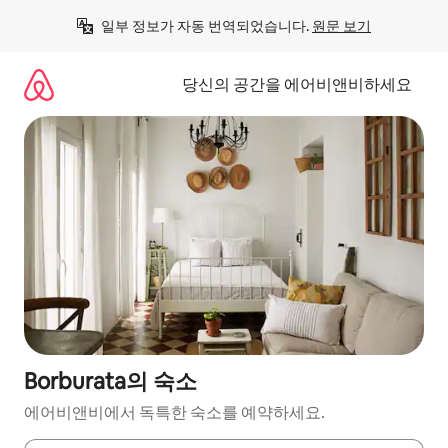
콘
일부 정보가 자동 번역되었습니다. 
원문 보기
텐
츠
로
당신의 공간을 에어비앤비하세요
바
로
가
기
Borburata의 숙소
에어비앤비에서 독특한 숙소를 예약하세요.