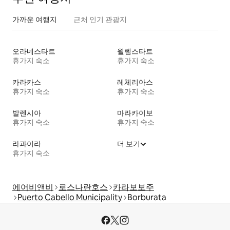
가까운 여행지
근처 인기 관광지
오라네스타트
윌렘스타트
휴가지 숙소
휴가지 숙소
카라카스
레체리아스
휴가지 숙소
휴가지 숙소
발렌시아
마라카이보
휴가지 숙소
휴가지 숙소
라과이라
더 보기
휴가지 숙소
에어비앤비
로스나란호스
카라보보주
Puerto Cabello Municipality
Borburata