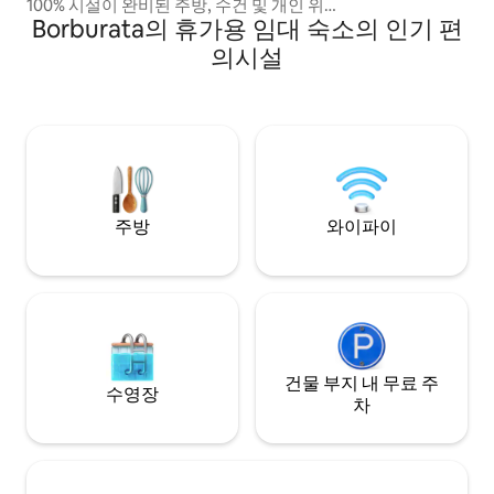
100% 시설이 완비된 주방, 수건 및 개인 위
Borburata의 휴가용 임대 숙소의 인기 편
생용품, 옷용 다리미, 헤어드라이어. 지역의
특징: 100% 전기 설비가 완비된 건물, 24시
의시설
간 상수도, 지붕이 있는 주차 공간. 1블록 거
리에 슈퍼마켓, 푸드 페어, 파르마토도가 있
는 두 개의 쇼핑센터가 있습니다. 시내 여러
지역과 고속도로로 쉽게 접근할 수 있습니
다.
주방
와이파이
건물 부지 내 무료 주
수영장
차