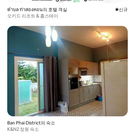
ตำบล ท่าสองคอน의 호텔 객실
신규 숙소
신규
오키드 리조트 & 홈스테이
Ban Phai District의 숙소
K&N2 정원 숙소