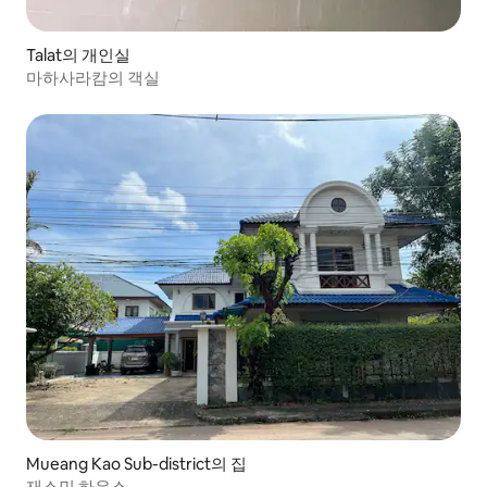
Talat의 개인실
마하사라캄의 객실
Mueang Kao Sub-district의 집
재스민 하우스