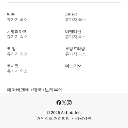
방콕
파타야
휴가지 숙소
휴가지 숙소
시엠레아프
비엔티안
휴가지 숙소
휴가지 숙소
코 창
루앙프라방
휴가지 숙소
휴가지 숙소
코사멧
더 보기
휴가지 숙소
에어비앤비
태국
보라부에
© 2026 Airbnb, Inc.
개인정보 처리방침
이용약관