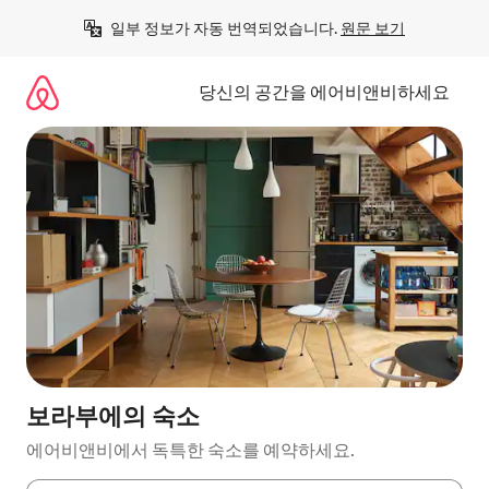
콘
일부 정보가 자동 번역되었습니다. 
원문 보기
텐
츠
로
당신의 공간을 에어비앤비하세요
바
로
가
기
보라부에의 숙소
에어비앤비에서 독특한 숙소를 예약하세요.