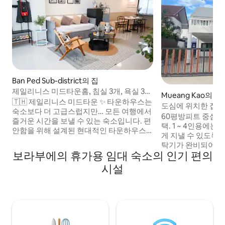
Ban Ped Sub-district의 집
제일리니스 미드타운홈, 침실 3개, 욕실 3
Mueang Kao의 집
개, @KKC 중심
🇹🇭 제일리니스 미드타운 ✨ 타운하우스는
도심에 위치한 집,
숙소보다 더 고급스럽지만… 모든 여행에서
60평방피트 중심가
즐거운 시간을 보낼 수 있는 숙소입니다. 편
택. 1 ~ 4인용에
안함을 위해 설계된 현대적인 타운하우스
게 지낼 수 있도록 
로, 호텔 수준의 숙소와 함께 따뜻하고 아늑
탁기가 완비되어 있습니
한 분위기를 제공합니다. 가족, 친구 그룹 또
보라부에의 휴가용 임대 숙소의 인기 편의
실 2개. 아름답고
는 출장 여행에 관계없이 Jayliniss
이 편리합니다. Wat N
시설
Midtown은 완벽하고 인상적인 숙박 경험
9층과 Bueng Kaen
을 제공할 준비가 되어 있습니다. 콘캐언 중
go fresh, CJ 몰,
심가에서 가장 좋은 위치. 오늘 예약하고 제
토랑에서 가깝습니다
일리니스 미드타운에서 아늑하고 편안하며
할 준비가 되었습니다.
인상적인 숙박을 경험하세요.