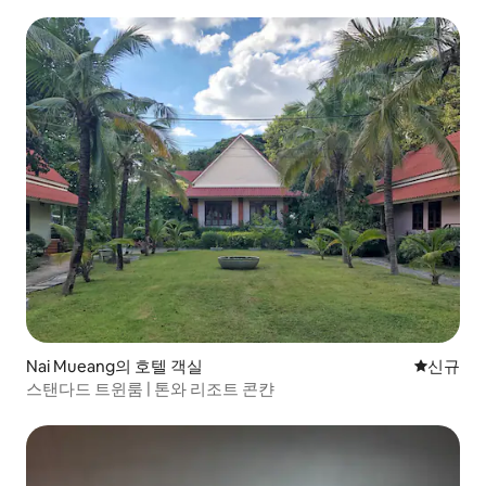
Nai Mueang의 호텔 객실
신규 숙소
신규
스탠다드 트윈룸 | 톤와 리조트 콘캰