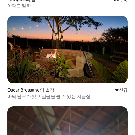
아파트 말타
Oscar Bressane의 별장
신규 숙소
신규
바닥 난로가 있고 일몰을 볼 수 있는 시골집