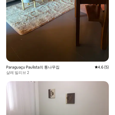
Paraguaçu Paulista의 통나무집
평점 4.6점(
4.6 (5)
샬레 빌리브 2