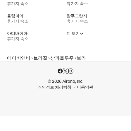
휴가지 숙소
휴가지 숙소
올림피아
캄푸그란지
휴가지 숙소
휴가지 숙소
아티바이아
더 보기
휴가지 숙소
에어비앤비
브라질
상파울루주
보라
© 2026 Airbnb, Inc.
개인정보 처리방침
이용약관