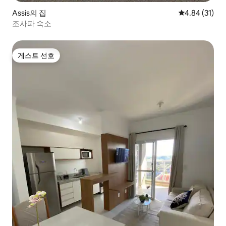
Assis의 집
평점 4.84점(5
4.84 (31)
조사파 숙소
게스트 선호
게스트 선호