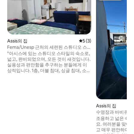
Assis의 집
평점 5점(5점 만점), 후기 3
5 (3)
Fema/Unesp 근처의 세련된 스튜디오 스
타일 주택.
"아시스에 있는 스튜디오 스타일의 숙소로,
넓고, 완비되었으며, 모든 것이 새것입니다.
실용성과 편안함을 추구하는 분들에게 이
상적입니다. 1층, 더블 침대, 싱글 침대, 소파
베드가 있는 통합 공간. 65인치 스마트 TV,
에어컨, 완비된 주방, 업무 공간을 갖추고 있
습니다. 별도의 출입구, 야외 공간, 카메라
로 감시되는 차고. 추가 수수료로 세탁 가능.
중심부에 위치: FEMA에서 500m, 고속도
로/버스 정류장에서 1km, UNESP에서
Assis의 집
1.5km 거리에 있습니다. 지금 예약하고 자
수영장과 바비큐 시
리를 확보하세요!"
조용하고 넓은 숙
요. 여러분을 맞이할
고 매우 편안하며,