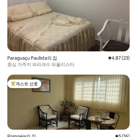
Paraguaçu Paulista의 집
평점 4.87점(5
4.87 (23)
중심 거주지 파라과수 파울리스타
게스트 선호
상위 게스트 선호
Pompéia의 집
평점 5점(5
5 (16)