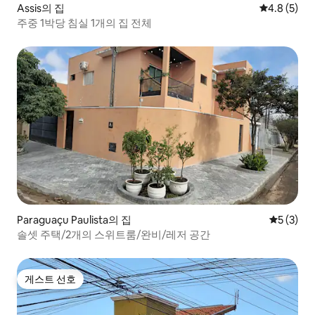
Assis의 집
평점 4.8점(
4.8 (5)
주중 1박당 침실 1개의 집 전체
Paraguaçu Paulista의 집
평점 5점(
5 (3)
솔셋 주택/2개의 스위트룸/완비/레저 공간
게스트 선호
게스트 선호