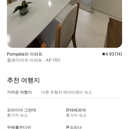
Pompéia의 아파트
평점 4.93점(5
4.93 (14)
폼페이아의 아파트 - AP 1101
추천 여행지
가까운 여행지
다른 유형의 에어비앤비 숙소
프라이아 그란데
몬테베르데
휴가지 숙소
휴가지 숙소
우베를란디아
론드리나