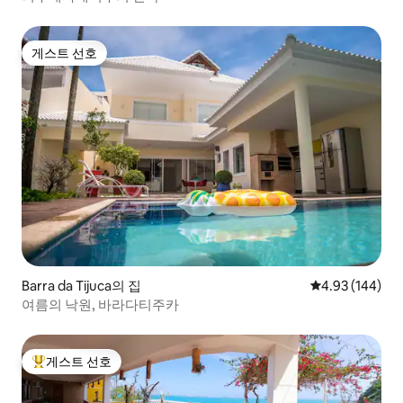
게스트 선호
게스트 선호
Barra da Tijuca의 집
평점 4.93점(5점
4.93 (144)
여름의 낙원, 바라다티주카
게스트 선호
상위 게스트 선호