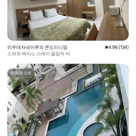
리우데자네이루의 콘도미니엄
평점 4.96점(5점
4.96 (134)
스위트 베라노 스테이 올림픽 바
슈퍼호스트
슈퍼호스트