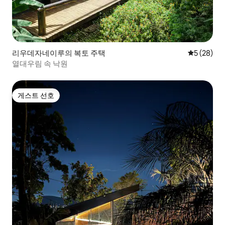
리우데자네이루의 복토 주택
평점 5점(5
5 (28)
열대우림 속 낙원
게스트 선호
게스트 선호