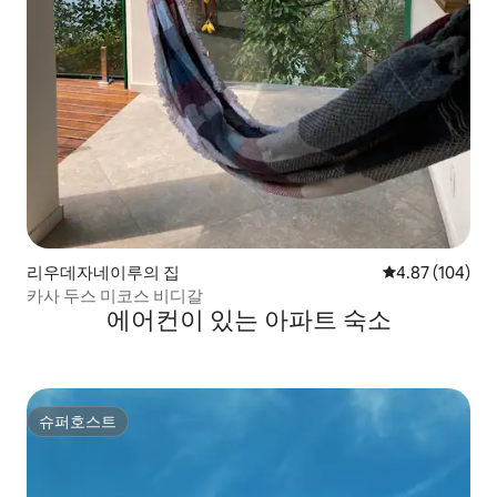
리우데자네이루의 집
평점 4.87점(5점
4.87 (104)
카사 두스 미코스 비디갈
에어컨이 있는 아파트 숙소
슈퍼호스트
슈퍼호스트