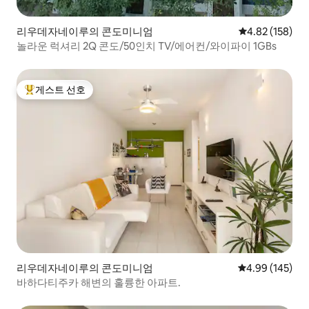
리우데자네이루의 콘도미니엄
평점 4.82점(5점
4.82 (158)
놀라운 럭셔리 2Q 콘도/50인치 TV/에어컨/와이파이 1GBs
게스트 선호
상위 게스트 선호
리우데자네이루의 콘도미니엄
평점 4.99점(5점
4.99 (145)
바하다티주카 해변의 훌륭한 아파트.