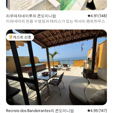
리우데자네이루의 콘도미니엄
평점 4.91점(5
4.91 (148)
이파네마의 전용 수영장과 테라스가 있는 럭셔리 펜트하우스
게스트 선호
상위 게스트 선호
Recreio dos Bandeirantes의 콘도미니엄
평점 4.95점(5점
4.95 (147)