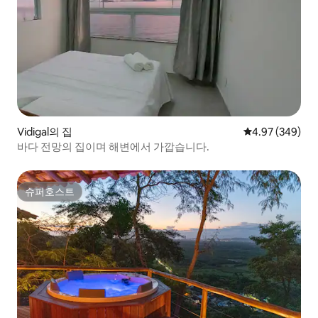
Vidigal의 집
평점 4.97점(5점
4.97 (349)
바다 전망의 집이며 해변에서 가깝습니다.
슈퍼호스트
슈퍼호스트