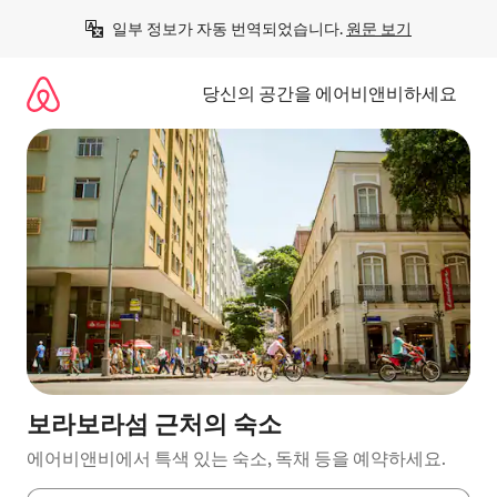
콘
일부 정보가 자동 번역되었습니다. 
원문 보기
텐
츠
로
당신의 공간을 에어비앤비하세요
바
로
가
기
보라보라섬 근처의 숙소
에어비앤비에서 특색 있는 숙소, 독채 등을 예약하세요.