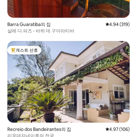
Barra Guaratiba의 집
평점 4.94점(5점
4.94 (319)
샬레 다 파즈 - 바하 데 구아라티바
게스트 선호
상위 게스트 선호
Recreio dos Bandeirantes의 집
평점 4.97점(5점
4.97 (106)
리우데자네이루의 천국