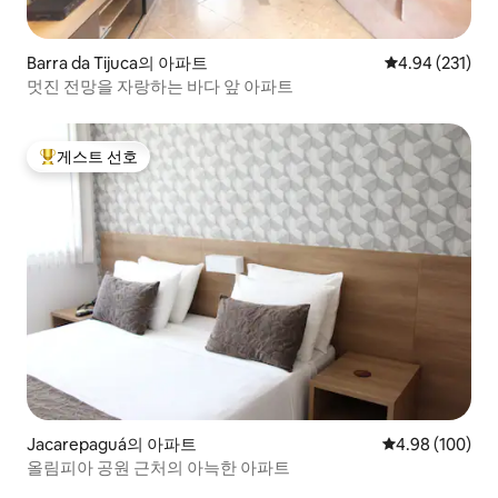
Barra da Tijuca의 아파트
평점 4.94점(5점
4.94 (231)
멋진 전망을 자랑하는 바다 앞 아파트
게스트 선호
상위 게스트 선호
Jacarepaguá의 아파트
평점 4.98점(5점
4.98 (100)
올림피아 공원 근처의 아늑한 아파트