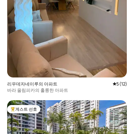
리우데자네이루의 아파트
평점 5점(5
5 (12)
바라 올림피카의 훌륭한 아파트
게스트 선호
상위 게스트 선호