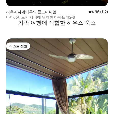
리우데자네이루의 콘도미니엄
평점 4.96점(5
4.96 (112)
바다, 산, 도시 사이에 위치한 아파트 112-B
가족 여행에 적합한 하우스 숙소
게스트 선호
게스트 선호