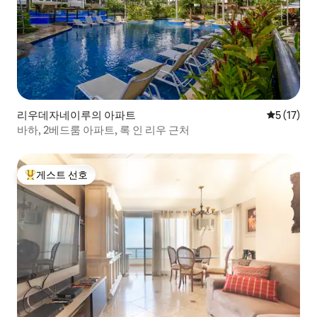
리우데자네이루의 아파트
평점 5점(5
5 (17)
바하, 2베드룸 아파트, 록 인 리우 근처
게스트 선호
상위 게스트 선호