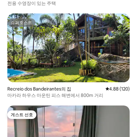
전용 수영장이 있는 주택
슈퍼호스트
슈퍼호스트
Recreio dos Bandeirantes의 집
평점 4.88점(5점
4.88 (120)
마카라 하우스 마운틴 피스 해변에서 800m 거리
게스트 선호
게스트 선호