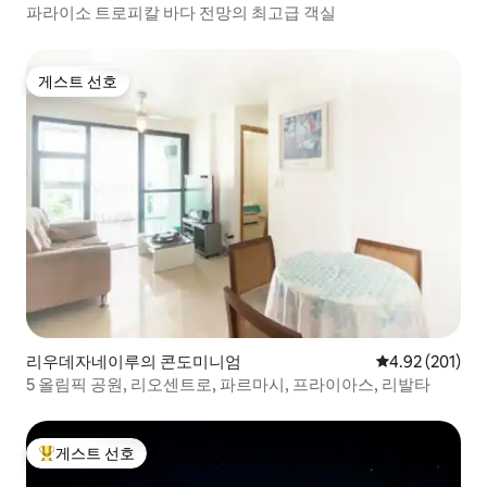
파라이소 트로피칼 바다 전망의 최고급 객실
게스트 선호
게스트 선호
리우데자네이루의 콘도미니엄
평점 4.92점(5점
4.92 (201)
5 올림픽 공원, 리오센트로, 파르마시, 프라이아스, 리발타
게스트 선호
상위 게스트 선호