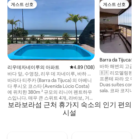
게스트 선호
게스트 선호
게스트 선호
게스트 선호
Barra da Tijuca
바하 해변의 고급 
리우데자네이루의 아파트
평점 4.89점(5점 만점), 후기 108
4.89 (108)
🇧🇷 리모델링된 아
바다 앞, 수영장, 리우 데 자네이루, 바하 티
프론테 파라 오 마르
주크
바라다 티주카 (Barra da Tijuca) 의 아베니
Duas suítes com cama 퀸. S
다 루시오 코스타 (Avenida Lúcio Costa)
sala. 코파 코지냐 아메리카나 컴 우텐시리
에 위치한 380m ² 규모의 리니어 펜트하우
오스. 쿡탑 2구 및 전자레인
스입니다. 매우 큰 스위트 4개, 라바보, 거
어컨 설치. 🇺🇸 완전히 리모델링된 아파트.
보라보라섬 근처 휴가지 숙소의 인기 편의
실/TV, 식사 공간이 있습니다. 주방에는 필
높은 곳에 있습니다. 바다와 발코니 쪽을
요한 가전제품과 조리도구가 완비되어 있
시설
주한 발코니. 퀸사이즈 침대가 있는 스위트
습니다. 110m ² 의 발코니에는 수영장, 바비
2개. 거실에 소파 베드가 있습니다. 팬트리
큐 시설, 레저를 위한 넉넉한 공간이 있습니
식기가 구비된 미국식
다. 10미터의 미식 센터, 100미터의 시장, 프
자레인지. 모
라아 다 바라 최고의 지점에 있습니다. 가족