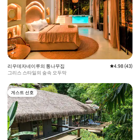
리우데자네이루의 통나무집
평점 4.98점(5
4.98 (43)
그리스 스타일의 숲속 오두막
게스트 선호
게스트 선호