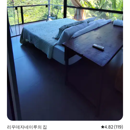
리우데자네이루의 집
평점 4.82점(5
4.82 (119)