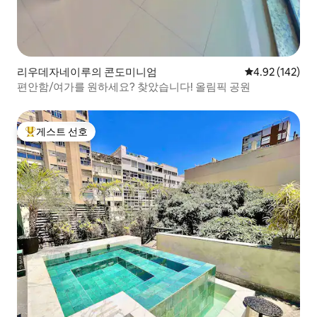
리우데자네이루의 콘도미니엄
평점 4.92점(5점
4.92 (142)
편안함/여가를 원하세요? 찾았습니다! 올림픽 공원
게스트 선호
상위 게스트 선호