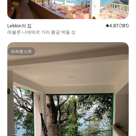
Leblon의 집
평점 4.87점(5
4.87 (181)
레블론 니에메르 거리 황금 벽돌 성
슈퍼호스트
슈퍼호스트