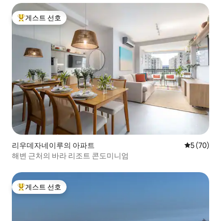
게스트 선호
상위 게스트 선호
리우데자네이루의 아파트
평점 5점(5
5 (70)
해변 근처의 바라 리조트 콘도미니엄
게스트 선호
상위 게스트 선호