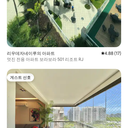
리우데자네이루의 아파트
평점 4.88점(5
4.88 (17)
멋진 전용 아파트 보라보라 501 리조트 RJ
게스트 선호
게스트 선호