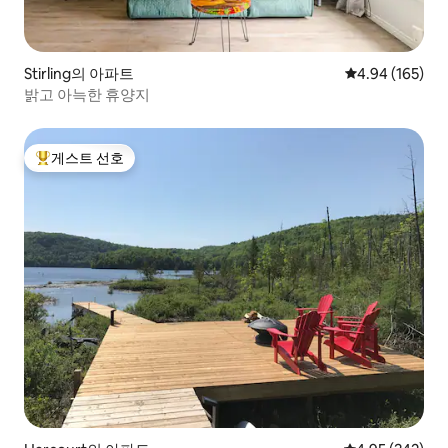
Stirling의 아파트
평점 4.94점(5점
4.94 (165)
밝고 아늑한 휴양지
게스트 선호
상위 게스트 선호