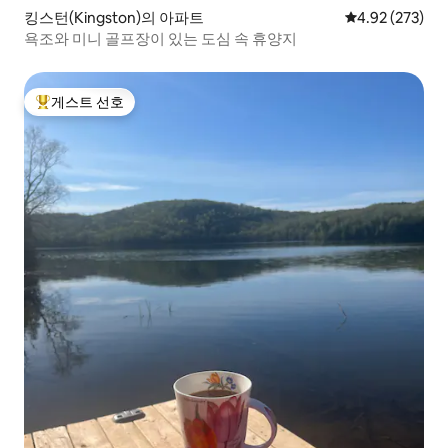
킹스턴(Kingston)의 아파트
평점 4.92점(5점
4.92 (273)
욕조와 미니 골프장이 있는 도심 속 휴양지
게스트 선호
상위 게스트 선호