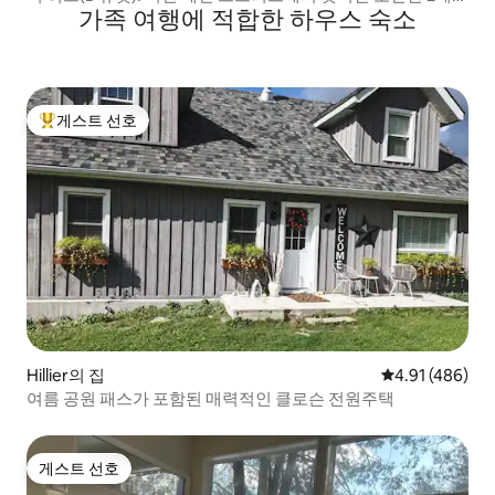
가족 여행에 적합한 하우스 숙소
룸
게스트 선호
상위 게스트 선호
Hillier의 집
평점 4.91점(5점
4.91 (486)
여름 공원 패스가 포함된 매력적인 클로슨 전원주택
게스트 선호
게스트 선호