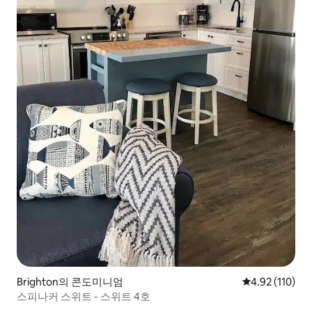
Brighton의 콘도미니엄
평점 4.92점(5
4.92 (110)
스피나커 스위트 - 스위트 4호