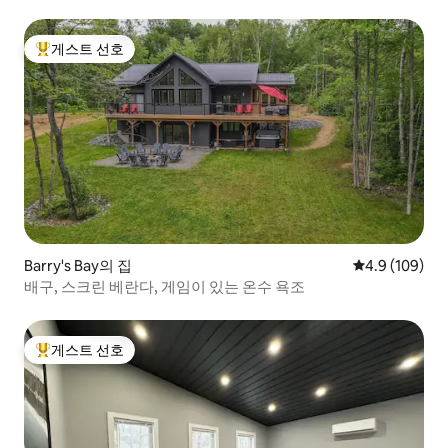
게스트 선호
상위 게스트 선호
Barry's Bay의 집
평점 4.9점(5점
4.9 (109)
배구, 스크린 베란다, 게임이 있는 온수 욕조
게스트 선호
상위 게스트 선호