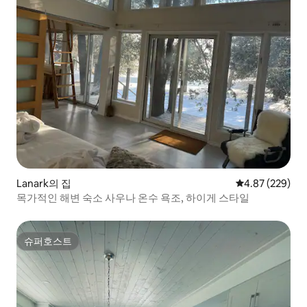
Lanark의 집
평점 4.87점(5점
4.87 (229)
목가적인 해변 숙소 사우나 온수 욕조, 하이게 스타일
슈퍼호스트
슈퍼호스트