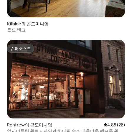
Killaloe의 콘도미니엄
올드 뱅크
슈퍼호스트
슈퍼호스트
Renfrew의 콘도미니엄
평점 4.85점(5
4.85 (26)
업사이클링 완료 + 자연과 하나된 숙소 다운타운 렌프루 위