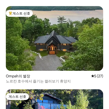
게스트 선호
상위 게스트 선호
Ompah의 별장
평점 5점(5
5 (27)
노르칸 호수에서 즐기는 캘러보기 휴양지
게스트 선호
게스트 선호