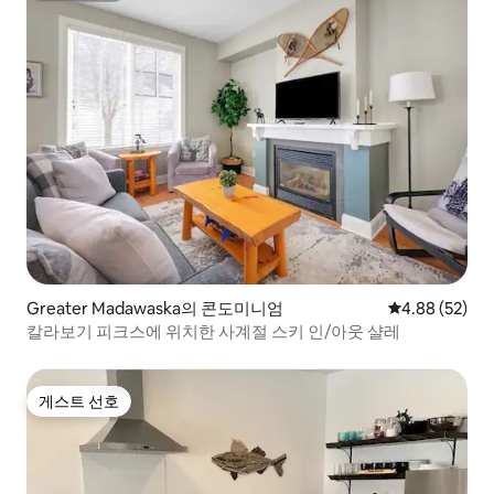
Greater Madawaska의 콘도미니엄
평점 4.88점(5
4.88 (52)
칼라보기 피크스에 위치한 사계절 스키 인/아웃 샬레
게스트 선호
게스트 선호