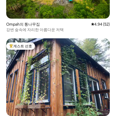
Ompah의 통나무집
평점 4.94점(5
4.94 (52)
강변 숲속에 자리한 아름다운 저택
게스트 선호
상위 게스트 선호