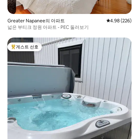
Greater Napanee의 아파트
평점 4.98점(5점
4.98 (226)
넓은 부티크 정원 아파트 - PEC 둘러보기
게스트 선호
상위 게스트 선호