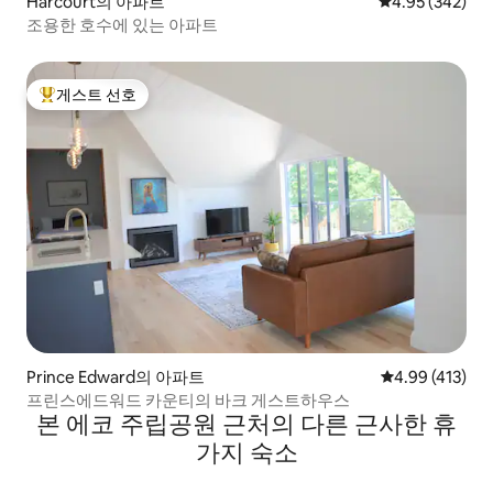
Harcourt의 아파트
평점 4.95점(5점
4.95 (342)
조용한 호수에 있는 아파트
게스트 선호
상위 게스트 선호
Prince Edward의 아파트
평점 4.99점(5
4.99 (413)
프린스에드워드 카운티의 바크 게스트하우스
본 에코 주립공원 근처의 다른 근사한 휴
가지 숙소