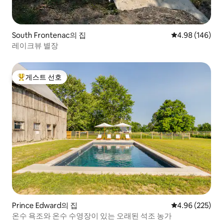
South Frontenac의 집
평점 4.98점(5점
4.98 (146)
레이크뷰 별장
게스트 선호
상위 게스트 선호
Prince Edward의 집
평점 4.96점(5점
4.96 (225)
온수 욕조와 온수 수영장이 있는 오래된 석조 농가