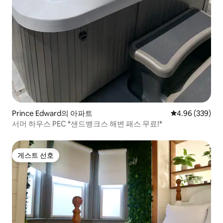
Prince Edward의 아파트
평점 4.96점(5점
4.96 (339)
서머 하우스 PEC *샌드뱅크스 해변 패스 무료!*
게스트 선호
게스트 선호