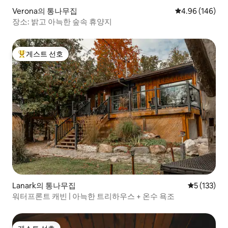
Verona의 통나무집
평점 4.96점(5점
4.96 (146)
장소: 밝고 아늑한 숲속 휴양지
게스트 선호
상위 게스트 선호
Lanark의 통나무집
평점 5점(5점
5 (133)
워터프론트 캐빈 | 아늑한 트리하우스 + 온수 욕조