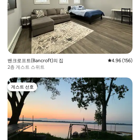
밴크로프트(Bancroft)의 집
평점 4.96점(5점
4.96 (156)
2층 게스트 스위트
게스트 선호
게스트 선호