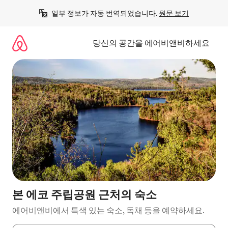
콘
일부 정보가 자동 번역되었습니다. 
원문 보기
텐
츠
로
당신의 공간을 에어비앤비하세요
바
로
가
기
본 에코 주립공원 근처의 숙소
에어비앤비에서 특색 있는 숙소, 독채 등을 예약하세요.