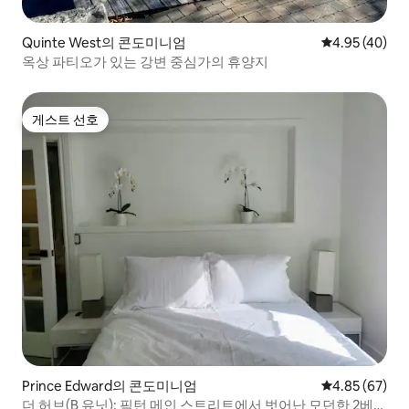
Quinte West의 콘도미니엄
평점 4.95점(5
4.95 (40)
옥상 파티오가 있는 강변 중심가의 휴양지
게스트 선호
게스트 선호
Prince Edward의 콘도미니엄
평점 4.85점(5
4.85 (67)
더 허브(B 유닛): 픽턴 메인 스트리트에서 벗어난 모던한 2베드