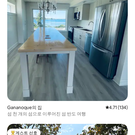
Gananoque의 집
평점 4.71점(5
4.71 (134)
섬 천 개의 섬으로 이루어진 섬 반도 여행
게스트 선호