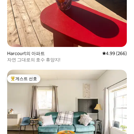
Harcourt의 아파트
평점 4.99점(5점
4.99 (266)
자연 그대로의 호수 휴양지!
게스트 선호
상위 게스트 선호