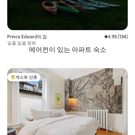
Prince Edward의 집
평점 4.95점(5점
4.95 (134)
일출 일몰 평화
에어컨이 있는 아파트 숙소
게스트 선호
상위 게스트 선호