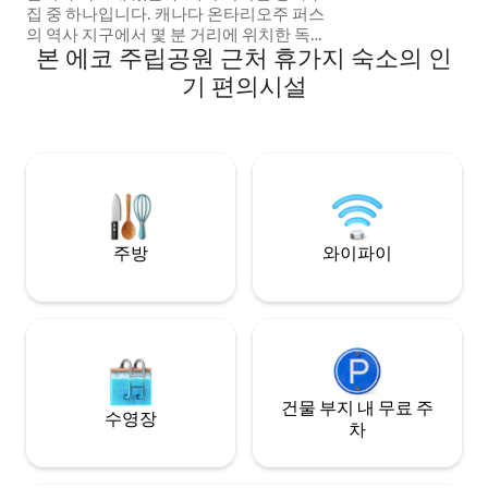
집 중 하나입니다. 캐나다 온타리오주 퍼스
하고 있습니다. LG
의 역사 지구에서 몇 분 거리에 위치한 독특
니다 🏳️‍🌈
본 에코 주립공원 근처 휴가지 숙소의 인
한 숙소입니다. 헴록은 160에이커가 넘는
규모의 전용 자연 숲에 자리하고 있습니다.
기 편의시설
3계절 호수에서 카약과 카누를 즐겨보세요.
하이킹, 스노슈잉, 탐험 등을 즐길 수 있는
연중 산책로. 아름다운 경치와 야생 동물이
있는 평화롭고 한적한 환경에서 모닥불 옆
에서 휴식을 취하고 긴장을 풀어보세요! 방
문하실 것을 고대하고! 2명이 머물기에 적
합하지만, 필요한 경우 어린이 등을 위해 더
많은 인원이 머물 수 있는 공간입니다.
주방
와이파이
건물 부지 내 무료 주
수영장
차