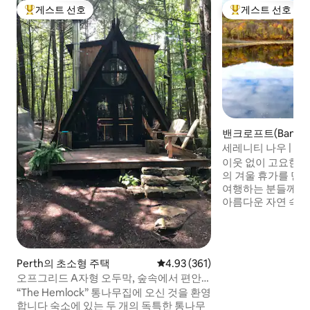
게스트 선호
게스트 선호
상위 게스트 선호
상위 게스트 선호
밴크로프트(Bancro
무집
세레니티 나우 | 
이웃 없이 고요한 
의 겨울 휴가를 만
여행하는 분들께 
아름다운 자연 속에
아늑한 영화 감상도 
이킹을 좋아하신다면
(4~5km)에서 프
나, 사일런트 레이크
Perth의 초소형 주택
평점 4.93점(5점 만점), 후기 361
4.93 (361)
또는 알곤퀸 공원(
오프그리드 A자형 오두막, 숲속에서 편안
아름다운 캐나다의 
하게 쉬어가세요!
“The Hemlock” 통나무집에 오신 것을 환영
습니다. 저희는 모두를 위한 안전하고 존중
합니다 숙소에 있는 두 개의 독특한 통나무
하며 따뜻한 공간을