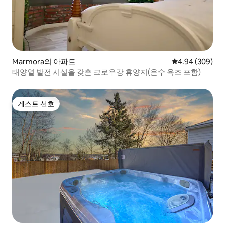
Marmora의 아파트
평점 4.94점(5점
4.94 (309)
태양열 발전 시설을 갖춘 크로우강 휴양지(온수 욕조 포함)
게스트 선호
게스트 선호