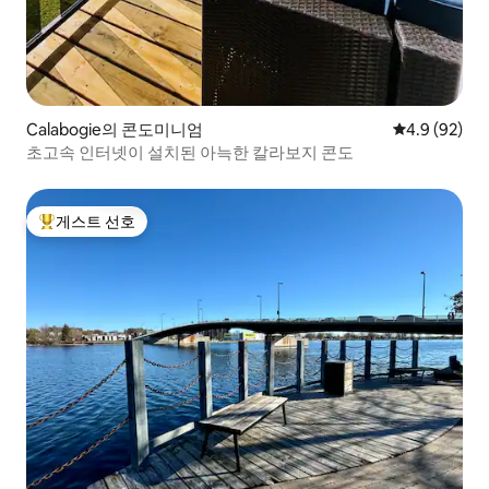
Calabogie의 콘도미니엄
평점 4.9점(5
4.9 (92)
초고속 인터넷이 설치된 아늑한 칼라보지 콘도
게스트 선호
상위 게스트 선호