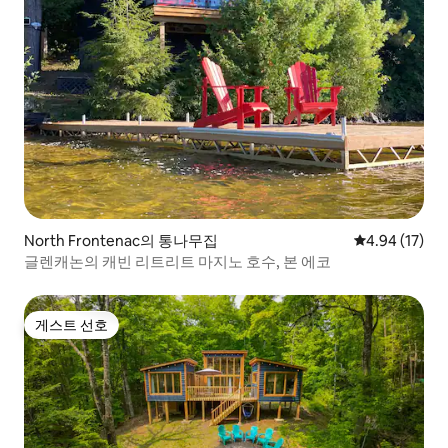
North Frontenac의 통나무집
평점 4.94점(5
4.94 (17)
글렌캐논의 캐빈 리트리트 마지노 호수, 본 에코
게스트 선호
게스트 선호