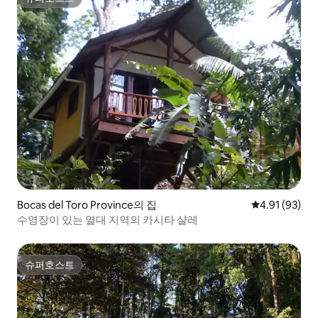
슈퍼호스트
Bocas del Toro Province의 집
평점 4.91점(5
4.91 (93)
수영장이 있는 열대 지역의 카시타 샬레
슈퍼호스트
슈퍼호스트