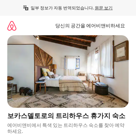
콘
일부 정보가 자동 번역되었습니다. 
원문 보기
텐
츠
로
당신의 공간을 에어비앤비하세요
바
로
가
기
보카스델토로의 트리하우스 휴가지 숙소
에어비앤비에서 특색 있는 트리하우스 숙소를 찾아 예약
하세요.