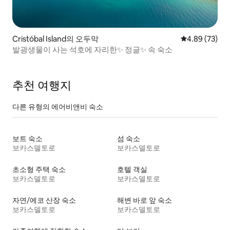
Cristóbal Island의 오두막
평점 4.89점(5
4.89 (73)
발광생물이 사는 석호에 자리한✨ 정글✨ 속 숙소
추천 여행지
다른 유형의 에어비앤비 숙소
보트 숙소
섬 숙소
보카스델토로
보카스델토로
초소형 주택 숙소
호텔 객실
보카스델토로
보카스델토로
자연/에코 산장 숙소
해변 바로 앞 숙소
보카스델토로
보카스델토로