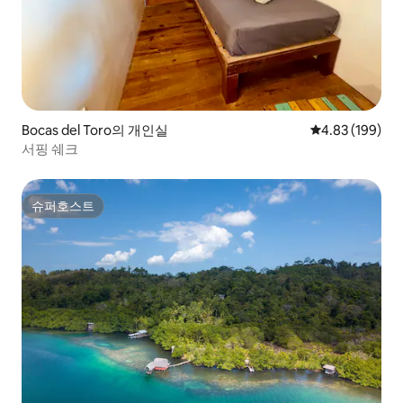
Bocas del Toro의 개인실
평점 4.83점(5점
4.83 (199)
서핑 쉐크
슈퍼호스트
슈퍼호스트