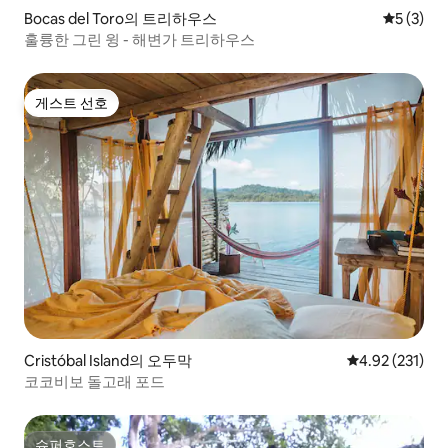
Bocas del Toro의 트리하우스
평점 5점(
5 (3)
훌륭한 그린 윙 - 해변가 트리하우스
게스트 선호
게스트 선호
Cristóbal Island의 오두막
평점 4.92점(5
4.92 (231)
코코비보 돌고래 포드
슈퍼호스트