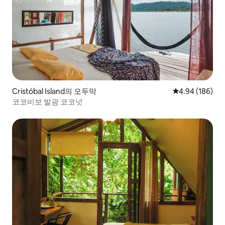
Cristóbal Island의 오두막
평점 4.94점(5점
4.94 (186)
코코비보 발광 코코넛