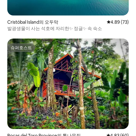
Cristóbal Island의 오두막
평점 4.89점(5
4.89 (73)
발광생물이 사는 석호에 자리한✨ 정글✨ 속 숙소
슈퍼호스트
슈퍼호스트
Bocas del Toro Province의 통나무집
평점 4.83점(5
4.83 (60)