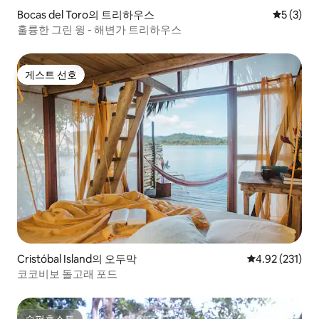
Bocas del Toro의 트리하우스
평점 5점(
5 (3)
훌륭한 그린 윙 - 해변가 트리하우스
게스트 선호
게스트 선호
Cristóbal Island의 오두막
평점 4.92점(5
4.92 (231)
코코비보 돌고래 포드
슈퍼호스트