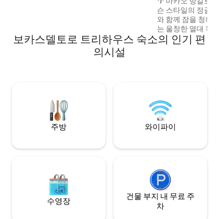
🌴 마카오 방갈로
즐기실 수 있습니다. 보카스의 최고를 경험
슨 스타일의 정글
하세요. 숙소 바로 앞에서 서핑을 즐기고 야
와 함께 잠을 청해보
생 동식물을 만나보세요.
는 울창한 열대 녹지
보카스델토로 트리하우스 숙소의 인기 편
지는 소박한 모험과
추고 있어 진정한 섬
의시설
다. 리어의 특징은 바다와 정글 주변 환경에
서 영감을 받은 심해
섬세한 해양 디자인
으로 꾸며진 이 트
디테일, 장소의 감
위한 아늑한 숙소입
주방
와이파이
건물 부지 내 무료 주
수영장
차