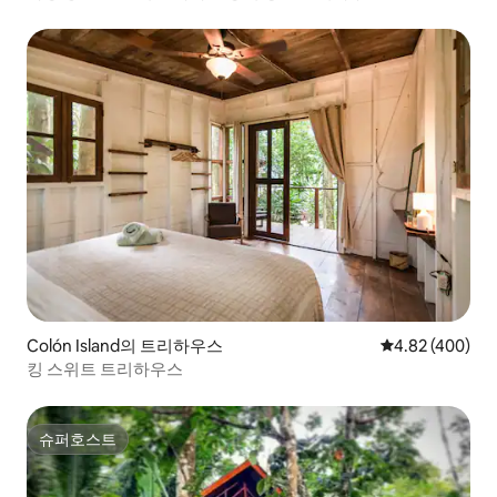
Colón Island의 트리하우스
평점 4.82점(5점
4.82 (400)
킹 스위트 트리하우스
슈퍼호스트
슈퍼호스트