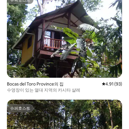
슈퍼호스트
Bocas del Toro Province의 집
평점 4.91점(5
4.91 (93)
수영장이 있는 열대 지역의 카시타 샬레
슈퍼호스트
슈퍼호스트