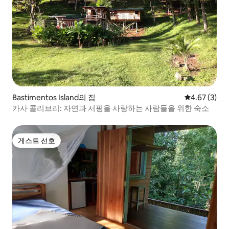
Bastimentos Island의 집
평점 4.67점(
4.67 (3)
카사 콜리브리: 자연과 서핑을 사랑하는 사람들을 위한 숙소
게스트 선호
게스트 선호