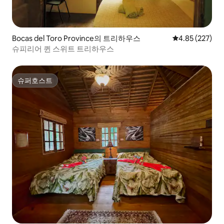
Bocas del Toro Province의 트리하우스
평점 4.85점(5점
4.85 (227)
슈피리어 퀸 스위트 트리하우스
슈퍼호스트
슈퍼호스트