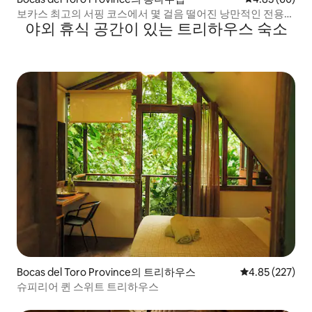
보카스 최고의 서핑 코스에서 몇 걸음 떨어진 낭만적인 전용
야외 휴식 공간이 있는 트리하우스 숙소
캐빈
Bocas del Toro Province의 트리하우스
평점 4.85점(5점
4.85 (227)
슈피리어 퀸 스위트 트리하우스