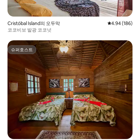
Cristóbal Island의 오두막
평점 4.94점(5점
4.94 (186)
코코비보 발광 코코넛
슈퍼호스트
슈퍼호스트