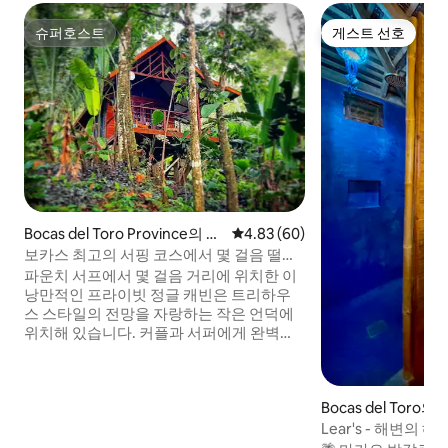
슈퍼호스트
게스트 선호
슈퍼호스트
게스트 선호
Bocas del Toro Province의 통
평점 4.83점(5점 만점), 후기 60
4.83 (60)
나무집
보카스 최고의 서핑 코스에서 몇 걸음 떨어
진 낭만적인 전용 캐빈
파운치 서프에서 몇 걸음 거리에 위치한 이
낭만적인 프라이빗 정글 캐빈은 트리하우
스 스타일의 전망을 자랑하는 작은 언덕에
위치해 있습니다. 커플과 서퍼에게 완벽한
숙소로, 빠른 와이파이, 바다 바람, 보카스
최고의 파도 중 하나로 쉽게 이동할 수 있는
조용한 열대 휴양지를 제공합니다. 트리 캐
Bocas del Tor
빈에 머무르면 전용 데크, 미니 냉장고, 침대
에서 바라보는 아름다운 정글 전망 등 현대
Lear's - 해변의
적인 필수품과 함께 소박한 캐빈의 매력을