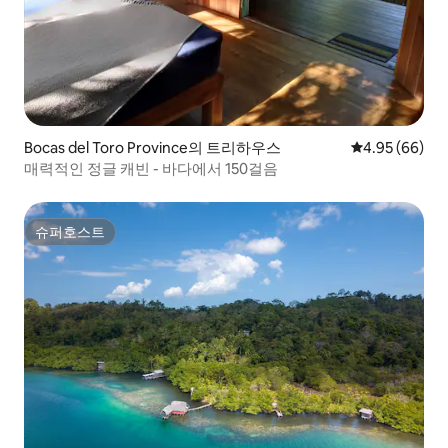
Bocas del Toro Province의 트리하우스
평점 4.95점(5
4.95 (66)
매력적인 정글 캐빈 - 바다에서 150걸음
슈퍼호스트
슈퍼호스트