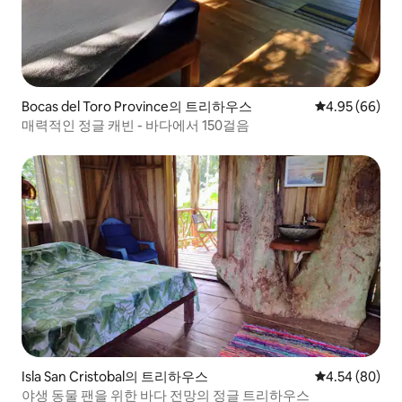
Bocas del Toro Province의 트리하우스
평점 4.95점(5
4.95 (66)
매력적인 정글 캐빈 - 바다에서 150걸음
Isla San Cristobal의 트리하우스
평점 4.54점(5
4.54 (80)
야생 동물 팬을 위한 바다 전망의 정글 트리하우스