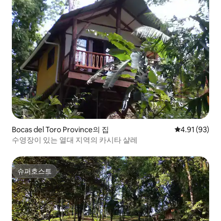
Bocas del Toro Province의 집
평점 4.91점(5
4.91 (93)
수영장이 있는 열대 지역의 카시타 샬레
슈퍼호스트
슈퍼호스트