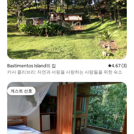
Bastimentos Island의 집
평점 4.67점(
4.67 (3)
카사 콜리브리: 자연과 서핑을 사랑하는 사람들을 위한 숙소
게스트 선호
게스트 선호