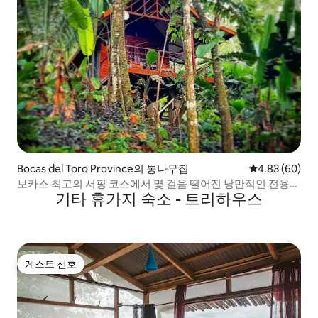
Bocas del Toro Province의 통나무집
평점 4.83점(5
4.83 (60)
보카스 최고의 서핑 코스에서 몇 걸음 떨어진 낭만적인 전용
기타 휴가지 숙소 - 트리하우스
캐빈
게스트 선호
게스트 선호