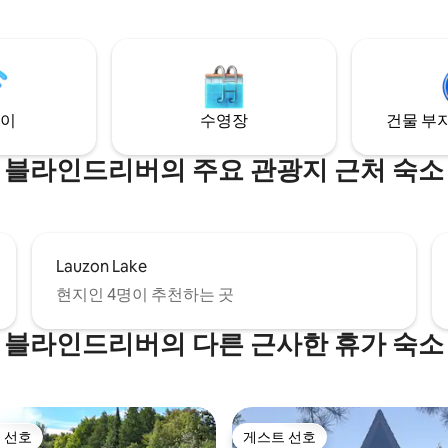
줄 것입니다. 시설이 완비된 넓고 개방형 콘
강에서 낚시나 카약을 즐길 수 있습
셉트 주방은 꿈이 이뤄진 것입니다
회 좌석은 수제 라이브 엣지 테이
 수 있도록 자전거와 헬멧을 제공
많은 사람들을 수용할 수 있습니다
최고의 호스피탈리티 경험을 제공
다. 자연, 편안함, 블라인드 리버
뻑 젖어보세요!
이
수영장
건물 부지
블라인드리버의 주요 관광지 근처 숙소
Lauzon Lake
현지인 4명이 추천하는 곳
블라인드리버의 다른 근사한 휴가 숙소
 선호
게스트 선호
스트 선호
게스트 선호