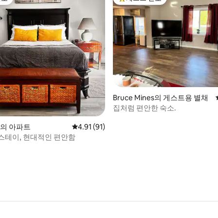
선호
상위 게스트 선호
 후기 32개
Bruce Mines의 게스트용 별채
집처럼 편안한 숙소.
ake의 아파트
평점 4.91점(5점 만점), 후기 91개
4.91 (91)
스테이, 현대적인 편안함