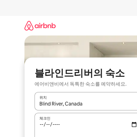
콘
텐
츠
로
바
로
가
기
블라인드리버의 숙소
에어비앤비에서 독특한 숙소를 예약하세요.
위치
결과가 나오면 위·아래 화살표 키를 사용하거나 터치
체크인