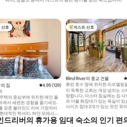
 선호
게스트 선호
스트 선호
상위 게스트 선호
 후기 15개
Blind River의 종교 건물
평
휴런 호수 옆에 위치한 리모델링을
er의 집
평점 4.95점(5점 만점), 후기 129개
4.95 (129)
름다운 교회
이 독특한 교회는 개성 넘치는 스
트
랑합니다. 마스터 침실에는 킹 사
 주택의 중심부에 위치한 메인 플
와 더블 화장대가 있는 욕실이 있
트에서 세련된 경험을 즐기세요.
사이즈 침대 2개가 있는 멋진 유
를 갖춘 블라인드 리버 가장자리
창문의 멋진 전망을 감상할 수 있
적인 럭셔리. 하얀 모래사장
두 번째 풀사이즈 욕실. 거실의 
인드리버의 휴가용 임대 숙소의 인기 편
 해변까지 도보로 가까운 거리에
는 55인치 TV를 보며 불을 보며
메인 스트리트에서 몇 걸음 거리에