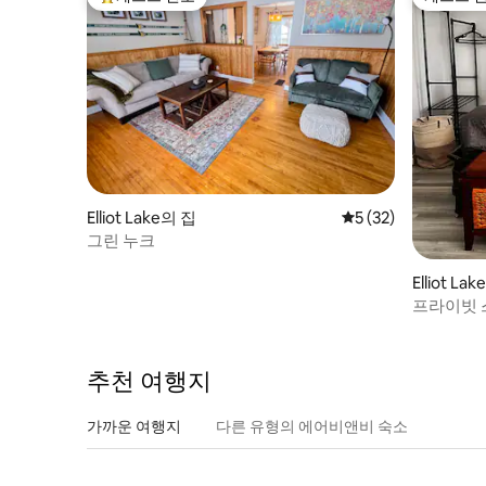
상위 게스트 선호
게스트 
Elliot Lake의 집
평점 5점(5점 만점),
5 (32)
그린 누크
Elliot L
프라이빗 
추천 여행지
가까운 여행지
다른 유형의 에어비앤비 숙소