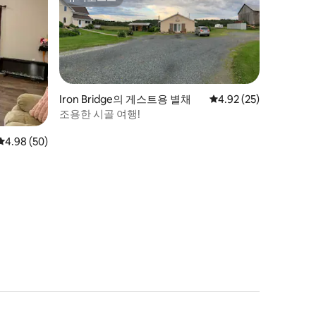
슈퍼호스트
Iron Bridge의 게스트용 별채
평점 4.92점(5점 만점),
4.92 (25)
조용한 시골 여행!
평점 4.98점(5점 만점), 후기 50개
4.98 (50)