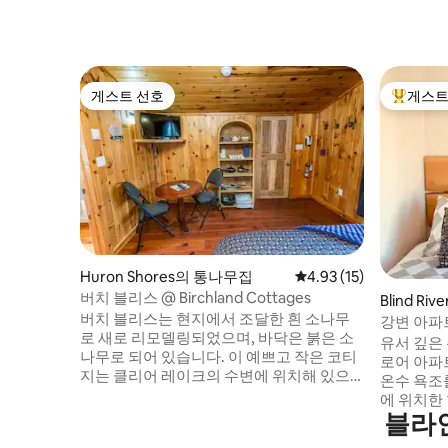
게스트 선호
게스트
게스트 선호
상위 게
Huron Shores의 통나무집
평점 4.93점(5점 만점),
4.93 (15)
버치 블리스 @ Birchland Cottages
Blind Riv
버치 블리스는 현지에서 조달한 흰 소나무
강변 아파
로 새로 리모델링되었으며, 바닥은 붉은 소
유서 깊은
나무로 되어 있습니다. 이 예쁘고 작은 코티
로어 아파
지는 클리어 레이크의 수변에 위치해 있으
온수 욕조
며, 아늑한 전면 데크, 바비큐, 전용 캠프파
에 위치한 현대
이어 화덕, 수영 사다리가 있는 대형 전용 선
블라
노스 해협
착장이 있습니다. 이 전원주택은 보트 진수
있으며, 