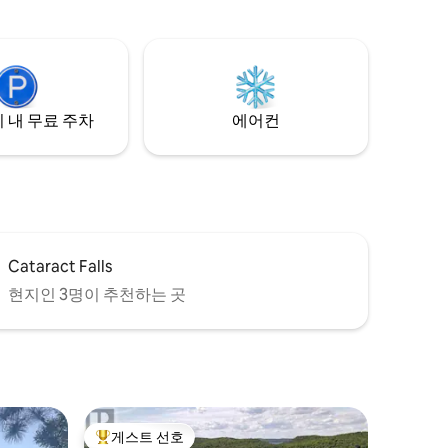
가 전망! 공간 → 약 2500ft²/232m² 야외 가
. 원래 교
구가 있는→ 대형 발코니 숙소 → 내 세탁기
블 주변에
및 건조기 엔터테인먼트를 위한→ 스마트
.
TV → 조리도구 세트가 완비된 주방 → 이용
가능한 주차 공간
 내 무료 주차
에어컨
Cataract Falls
현지인 3명이 추천하는 곳
게스트 선호
상위 게스트 선호