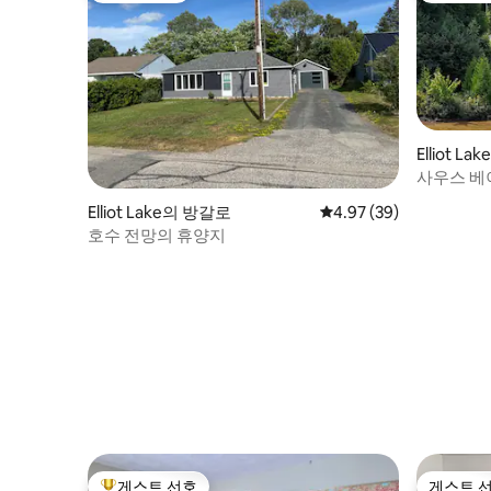
Elliot La
사우스 베
Elliot Lake의 방갈로
평점 4.97점(5점 만점),
4.97 (39)
호수 전망의 휴양지
게스트 선호
게스트 