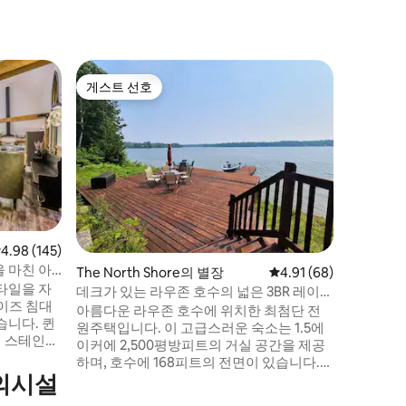
Elliot L
게스트 선호
게스트
게스트 선호
상위 게
아늑한 공
모든 편의
의 숙소인
더 누크는
당은 멋진
한 도보, 
산책로와 
있습니다!
로 갈 수
점 4.98점(5점 만점), 후기 145개
4.98 (145)
사하는 보
 마친 아
The North Shore의 별장
평점 4.91점(5점 만점),
4.91 (68)
보내고, 
타일을 자
스에서 모
데크가 있는 라우존 호수의 넓은 3BR 레이크
이즈 침대
하우스!
아름다운 라우존 호수에 위치한 최첨단 전
습니다. 퀸
원주택입니다. 이 고급스러운 숙소는 1.5에
리 스테인드
이커에 2,500평방피트의 거실 공간을 제공
는 로프트.
하며, 호수에 168피트의 전면이 있습니다.
양면 벽난로
의시설
가족 모임에 적합한 이 넓은 숙소를 가족과
 아늑하게 해
사랑하는 사람들과 함께 즐기세요! → 호숫