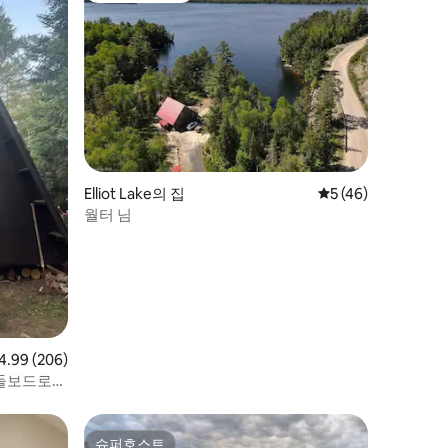
Elliot Lake의 집
평점 5점(5점 만점),
5 (46)
월터 님
점 4.99점(5점 만점), 후기 206개
4.99 (206)
패들보드로
슈퍼호스트