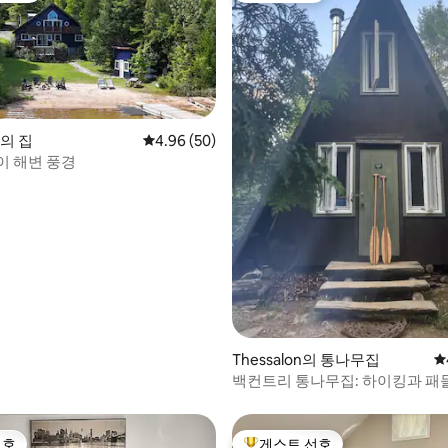
ke의 집
평점 4.96점(5점 만점), 후기 50개
4.96 (50)
이 해변 풍경
 후기 39개
Thessalon의 통나무집
평
백컨트리 통나무집: 하이킹과 
낙원으로 떠나요!
선호
게스트 선호