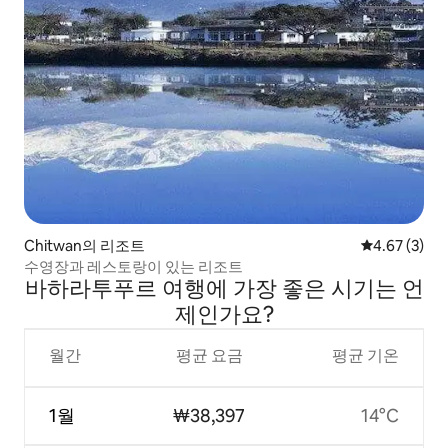
Chitwan의 리조트
평점 4.67점(
4.67 (3)
수영장과 레스토랑이 있는 리조트
바하라투푸르 여행에 가장 좋은 시기는 언
제인가요?
월간
평균 요금
평균 기온
1월
₩38,397
14°C