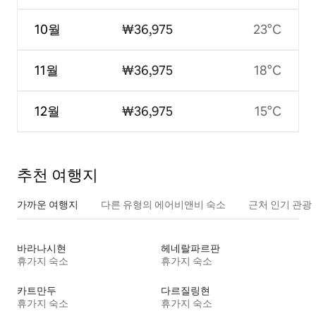
10월
₩36,975
23°C
11월
₩36,975
18°C
12월
₩36,975
15°C
추천 여행지
가까운 여행지
다른 유형의 에어비앤비 숙소
근처 인기 관광
바라나시현
헤네랄파르판
휴가지 숙소
휴가지 숙소
카트만두
다르질링현
휴가지 숙소
휴가지 숙소