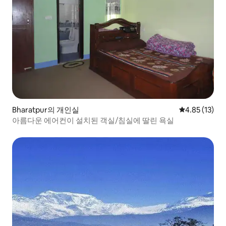
Bharatpur의 개인실
평점 4.85점(5
4.85 (13)
아름다운 에어컨이 설치된 객실/침실에 딸린 욕실