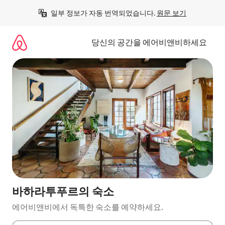
콘
일부 정보가 자동 번역되었습니다. 
원문 보기
텐
츠
로
당신의 공간을 에어비앤비하세요
바
로
가
기
바하라투푸르의 숙소
에어비앤비에서 독특한 숙소를 예약하세요.