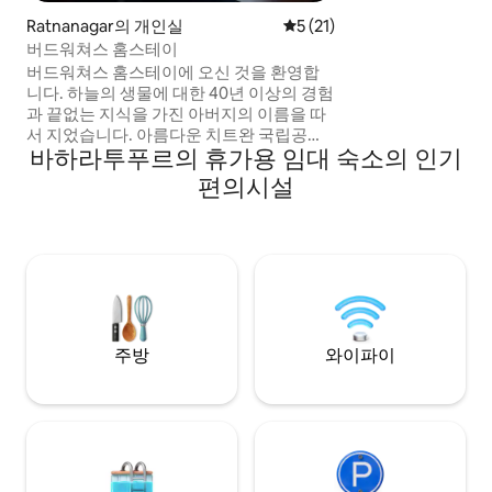
종종 편안한 침대, 
Ratnanagar의 개인실
평점 5점(5점 만점), 후기 21
5 (21)
에어컨과 같은 편
버드워쳐스 홈스테이
다. 타루 가든은 
버드워쳐스 홈스테이에 오신 것을 환영합
외 활동을 즐길 수 
니다. 하늘의 생물에 대한 40년 이상의 경험
니다.
과 끝없는 지식을 가진 아버지의 이름을 따
서 지었습니다. 아름다운 치트완 국립공원
바하라투푸르의 휴가용 임대 숙소의 인기
을 방문하는 동안 여러분과 함께 나눌 수 있
는 넉넉한 공간을 갖춘 가족 숙소입니다. 3
편의시설
층에 2개의 추가 옥상 테라스가 있어 숙소에
공간이 넉넉합니다. **주의: 표시된 가격은 1
개의 객실에 대한 것입니다. 추가 객실은 동
일한 요금으로 문의해 주세요.** 에어비앤
비 사우라하 상위 5위
주방
와이파이