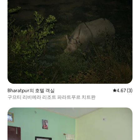
Bharatpur의 호텔 객실
평점 4.67점(
4.67 (3)
구므티 리비에라 리조트 파라트푸르 치트완