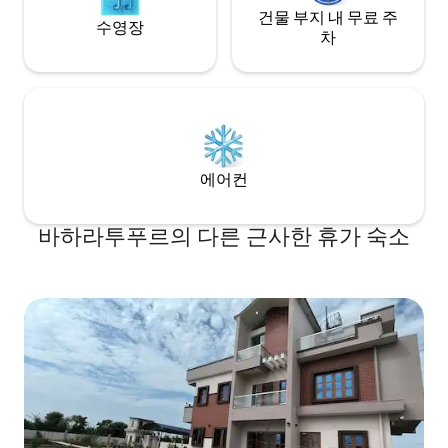
건물 부지 내 무료 주
수영장
차
에어컨
바하라투푸르의 다른 근사한 휴가 숙소