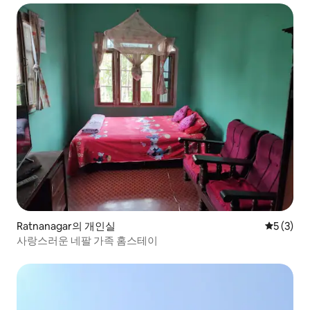
Ratnanagar의 개인실
평점 5점(
5 (3)
사랑스러운 네팔 가족 홈스테이