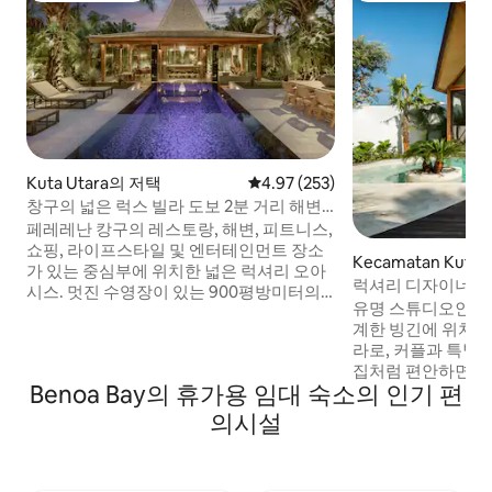
Kuta Utara의 저택
평점 4.97점(5점 만점), 후기 253
4.97 (253)
창구의 넓은 럭스 빌라 도보 2분 거리 해변
& 엔터테인먼트
페레레난 캉구의 레스토랑, 해변, 피트니스,
쇼핑, 라이프스타일 및 엔터테인먼트 장소
Kecamatan Kuta 
가 있는 중심부에 위치한 넓은 럭셔리 오아
집
럭셔리 디자이너 빌라
시스. 멋진 수영장이 있는 900평방미터의
유명 스튜디오인 Biom
거대한 빌라. 중심가까지 도보로 이동이 편
계한 빙긴에 위치한
리합니다. 조식 및 청소 주 5일. 거대한 별도
라로, 커플과 특별
의 거실 에어컨. 욕실이 딸린 럭셔리 킹사이
집처럼 편안하면서
즈 침실 2개 + 소파. 우리의 환상적인 직원
Benoa Bay의 휴가용 임대 숙소의 인기 편
제공하는 따뜻하고 
이 하우스 마사지를 제공하며, 특별한 점심
트인 거실은 전용 
또는 저녁 식사를 쉽게 준비해 드립니다! 75
의시설
되며, 여유로운 아침
인치 소니를 포함한 3개의 TV. 베라와 및 에
영, 여유로운 저녁
코 비치 클럽 핀스, 아틀라스, 더론 등까지
니다. 완전한 프라
쉽게 이동할 수 있습니다.