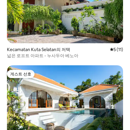
Kecamatan Kuta Selatan의 저택
평점 5점(5
5 (11)
넓은 로프트 아파트 - 누사두아 베노아
게스트 선호
게스트 선호