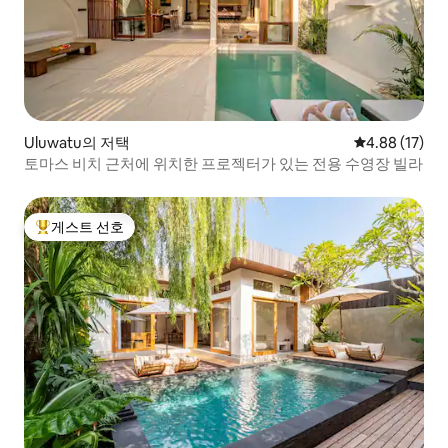
Uluwatu의 저택
평점 4.88점(5
4.88 (17)
토마스 비치 근처에 위치한 프로젝터가 있는 전용 수영장 빌라
게스트 선호
상위 게스트 선호