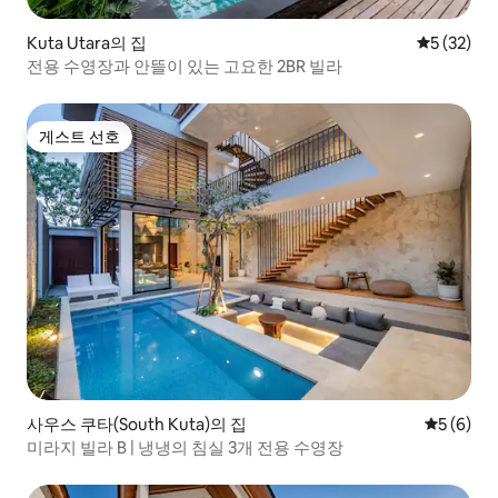
Kuta Utara의 집
평점 5점(5
5 (32)
전용 수영장과 안뜰이 있는 고요한 2BR 빌라
게스트 선호
게스트 선호
사우스 쿠타(South Kuta)의 집
평점 5점(
5 (6)
미라지 빌라 B | 냉냉의 침실 3개 전용 수영장