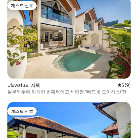
게스트 선호
게스트 선호
Uluwatu의 저택
평점 5점(
5 (9)
울루와투에 위치한 현대적이고 세련된 1베드룸 오아시스(전
용 수영장 포함)
게스트 선호
게스트 선호