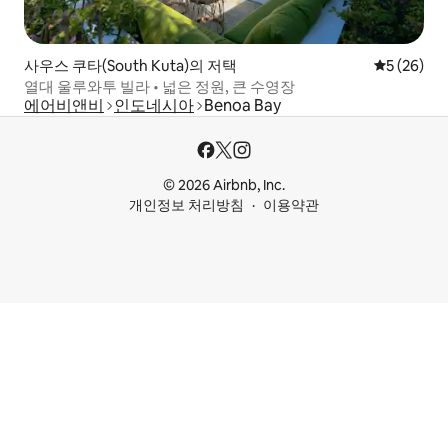
사우스 쿠타(South Kuta)의 저택
평점 5점(5
5 (26)
열대 울루와투 빌라 • 넓은 정원, 큰 수영장
에어비앤비
인도네시아
Benoa Bay
© 2026 Airbnb, Inc.
개인정보 처리방침
이용약관