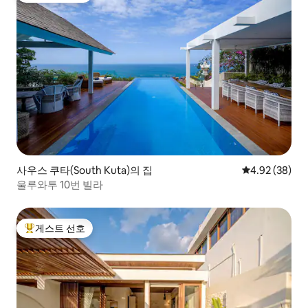
사우스 쿠타(South Kuta)의 집
평점 4.92점(5
4.92 (38)
울루와투 10번 빌라
게스트 선호
상위 게스트 선호