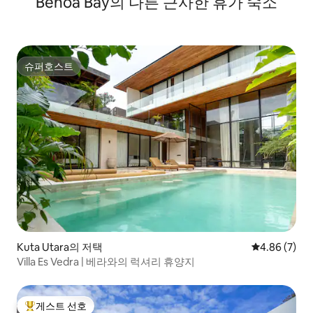
Benoa Bay의 다른 근사한 휴가 숙소
슈퍼호스트
슈퍼호스트
Kuta Utara의 저택
평점 4.86점(
4.86 (7)
Villa Es Vedra | 베라와의 럭셔리 휴양지
게스트 선호
상위 게스트 선호