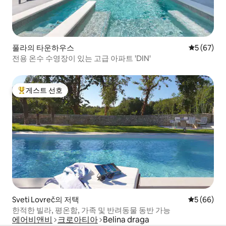
풀라의 타운하우스
평점 5점(5
5 (67)
전용 온수 수영장이 있는 고급 아파트 'DIN'
게스트 선호
상위 게스트 선호
Sveti Lovreč의 저택
평점 5점(5
5 (66)
한적한 빌라, 평온함, 가족 및 반려동물 동반 가능
에어비앤비
크로아티아
Belina draga