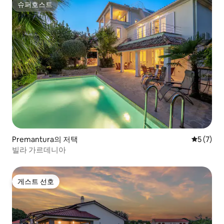
슈퍼호스트
슈퍼호스트
Premantura의 저택
평점 5점(
5 (7)
빌라 가르데니아
게스트 선호
게스트 선호