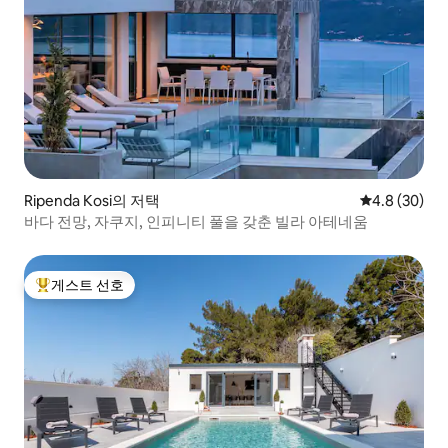
Ripenda Kosi의 저택
평점 4.8점(5
4.8 (30)
바다 전망, 자쿠지, 인피니티 풀을 갖춘 빌라 아테네움
게스트 선호
상위 게스트 선호