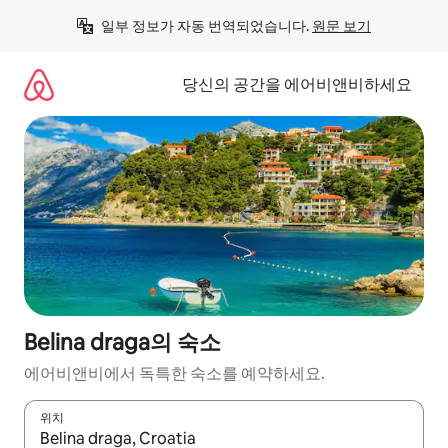
콘
일부 정보가 자동 번역되었습니다. 
원문 보기
텐
츠
로
당신의 공간을 에어비앤비하세요
바
로
가
기
Belina draga의 숙소
에어비앤비에서 독특한 숙소를 예약하세요.
위치
결과가 나오면 위·아래 화살표 키를 사용하거나 터치 또는 스와이프