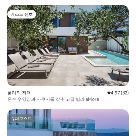
라 폴레이
게스트 선호
게스트 선호
풀라의 저택
평점 4.97점(5
4.97 (32)
온수 수영장과 자쿠지를 갖춘 고급 빌라 aMore
슈퍼호스트
슈퍼호스트