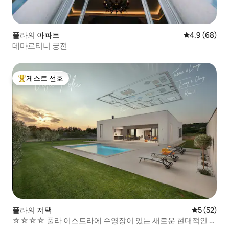
풀라의 아파트
평점 4.9점(5
4.9 (68)
데마르티니 궁전
게스트 선호
상위 게스트 선호
풀라의 저택
평점 5점(5
5 (52)
☆☆☆☆ 풀라 이스트라에 수영장이 있는 새로운 현대적인 빌