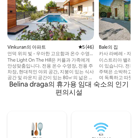
Vinkuran의 아파트
평점 5점(5점 만점), 후기 46
5 (46)
Bale의 집
언덕 위의 빛 - 우아한 고요함과 온수 수영
카사 라베레 - 자
장
The Light On The Hill은 커플과 가족에게
이스트리아 밸리의 
안성맞춤입니다. 전용 온수 수영장, 전용 주
이 있습니다. 전통
차장, 현대적인 야외 공간, 지붕이 있는 식사
주택은 소박하고 
공간 및 라운지 공간이 있는 80㎡의 넓은 아
여 독특하고 따뜻한
Belina draga의 휴가용 임대 숙소의 인기
파트입니다. 이 아파트는 고급스러움과 함
마을에서 불과 300
께 편안함과 즐거움을 제공하도록 설계되
한 이 숙소는 평화
편의시설
었습니다. 가정집과 자연으로 둘러싸인 조
제공합니다. 4 명
용한 동네에 위치하고 있습니다. 테라스에
가족 또는 친구들과
서 숨 막히는 일몰을 감상하거나, 수영장에
입니다. 가까운 자
서 수영하거나, 야외에서 식사를 만들고 즐
5km 거리에 있으
길 수 있으며, 야외 공간에서 휴식을 취할 수
500m 거리에 있습
있습니다.
만족스러운 휴가를