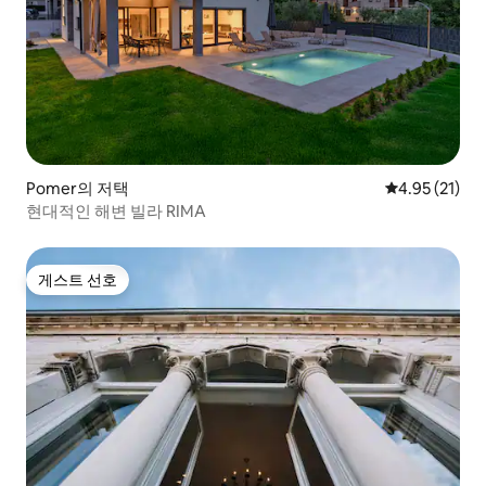
Pomer의 저택
평점 4.95점(5
4.95 (21)
현대적인 해변 빌라 RIMA
게스트 선호
게스트 선호