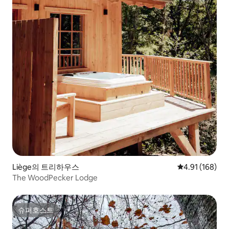
Liège의 트리하우스
평점 4.91점(5
4.91 (168)
The WoodPecker Lodge
슈퍼호스트
슈퍼호스트