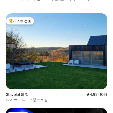
게스트 선호
상위 게스트 선호
Stavelot의 집
평점 4.99점(5점
4.99 (106)
리에르 드부 - 프랑코르샹