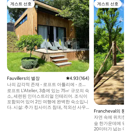
게스트 선호
게스트 선호
게스트 선호
게스트 선호
Fauvillers의 별장
평점 4.93점(5점 만점), 후기 164
4.93 (164)
나의 감각적 존재 - 로프트 아틀리에 - 조식
포함
로프트 L'Atelier, 3층에 있는 75㎡ 규모의 숙
소, 세련된 인더스트리얼 인테리어. 조식이
포함되어 있어 2인 여행에 완벽한 숙소입니
다. 시설: 추가 킹사이즈 침대, 적외선 사우
Francheval의 통
나, 스파 욕조, 대형 이탈리아식 샤워기, 시
자연 속에 위치한 
설이 완비된 주방, XL TV와 서라운드 사운
숲 한가운데에 위치
드가 있는 거실. 바비큐 시설이 있는 햇살 가
20미터가 넘는 다
득한 테라스. 게임 파크 연못 맞은편, 안리에