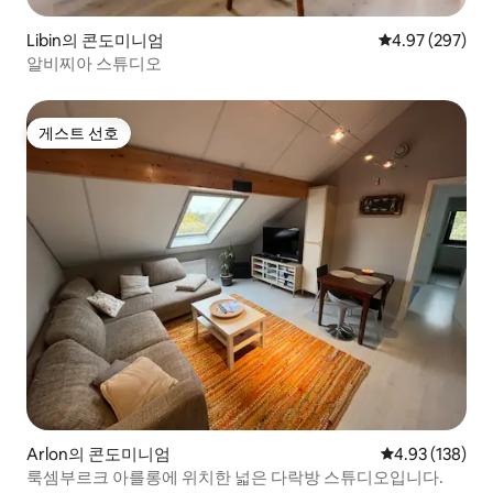
Libin의 콘도미니엄
평점 4.97점(5점
4.97 (297)
알비찌아 스튜디오
게스트 선호
게스트 선호
Arlon의 콘도미니엄
평점 4.93점(5점
4.93 (138)
룩셈부르크 아를롱에 위치한 넓은 다락방 스튜디오입니다.