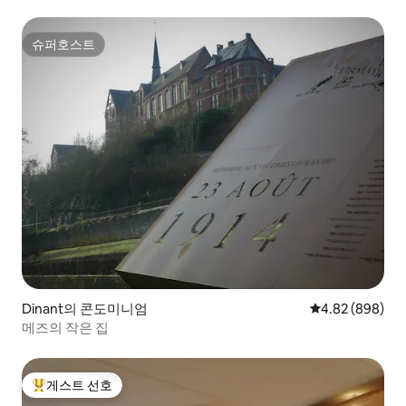
슈퍼호스트
슈퍼호스트
Dinant의 콘도미니엄
평점 4.82점(5점
4.82 (898)
메즈의 작은 집
게스트 선호
상위 게스트 선호