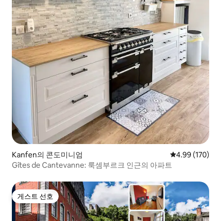
Kanfen의 콘도미니엄
평점 4.99점(5점
4.99 (170)
Gîtes de Cantevanne: 룩셈부르크 인근의 아파트
게스트 선호
게스트 선호