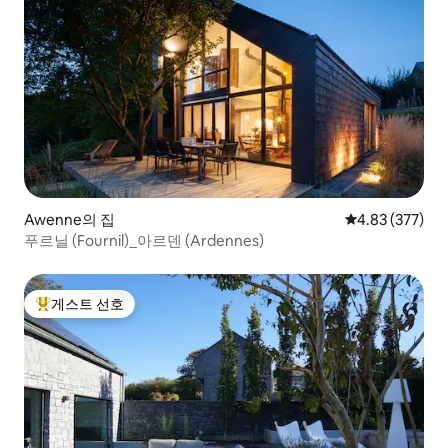
Awenne의 집
평점 4.83점(5점
4.83 (377)
푸르닐 (Fournil)_아르덴 (Ardennes)
게스트 선호
상위 게스트 선호