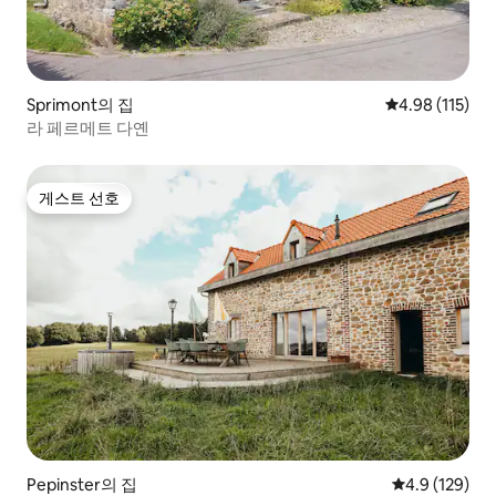
Sprimont의 집
평점 4.98점(5
4.98 (115)
라 페르메트 다옌
게스트 선호
게스트 선호
Pepinster의 집
평점 4.9점(5점
4.9 (129)