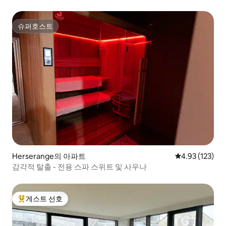
슈퍼호스트
슈퍼호스트
Herserange의 아파트
평점 4.93점(5
4.93 (123)
감각적 탈출 - 전용 스파 스위트 및 사우나
게스트 선호
상위 게스트 선호