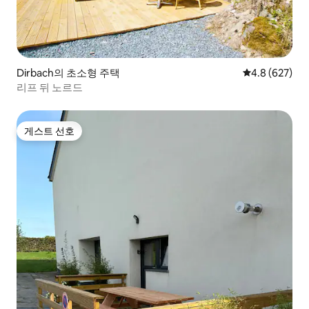
Dirbach의 초소형 주택
평점 4.8점(5점
4.8 (627)
리프 뒤 노르드
게스트 선호
게스트 선호