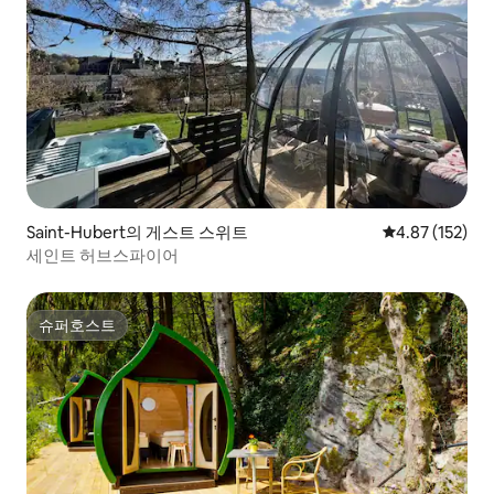
Saint-Hubert의 게스트 스위트
평점 4.87점(5
4.87 (152)
세인트 허브스파이어
슈퍼호스트
슈퍼호스트