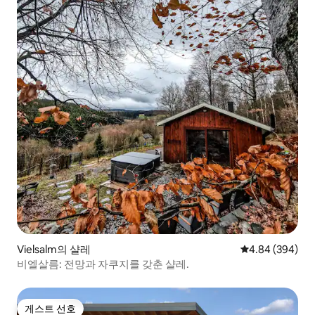
Vielsalm의 샬레
평점 4.84점(5점
4.84 (394)
비엘살름: 전망과 자쿠지를 갖춘 샬레.
게스트 선호
게스트 선호