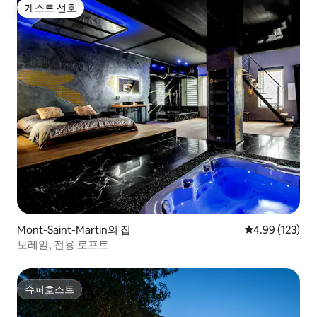
게스트 선호
게스트 선호
Mont-Saint-Martin의 집
평점 4.99점(5점
4.99 (123)
보레알, 전용 로프트
슈퍼호스트
슈퍼호스트