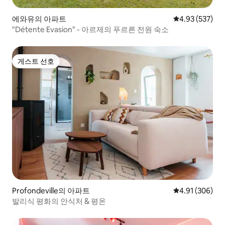
에와유의 아파트
평점 4.93점(5점
4.93 (537)
"Détente Evasion" - 아르제의 푸르른 전원 숙소
게스트 선호
게스트 선호
Profondeville의 아파트
평점 4.91점(5점
4.91 (306)
발리식 평화의 안식처 & 평온