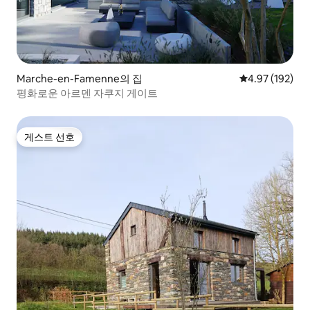
Marche-en-Famenne의 집
평점 4.97점(5점
4.97 (192)
평화로운 아르덴 자쿠지 게이트
게스트 선호
게스트 선호