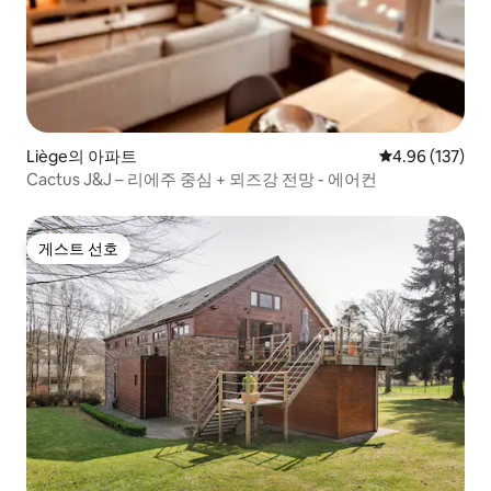
Liège의 아파트
평점 4.96점(5점
4.96 (137)
Cactus J&J – 리에주 중심 + 뫼즈강 전망 - 에어컨
게스트 선호
게스트 선호