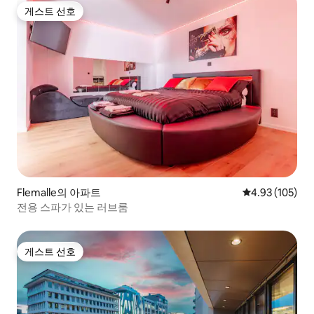
게스트 선호
게스트 선호
Flemalle의 아파트
평점 4.93점(5점
4.93 (105)
전용 스파가 있는 러브룸
게스트 선호
게스트 선호