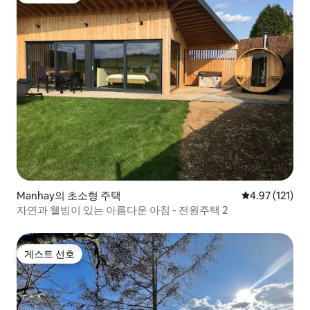
Manhay의 초소형 주택
평점 4.97점(5
4.97 (121)
자연과 웰빙이 있는 아름다운 아침 - 전원주택 2
게스트 선호
게스트 선호