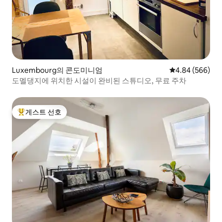
Luxembourg의 콘도미니엄
평점 4.84점(5점
4.84 (566)
도멜댕지에 위치한 시설이 완비된 스튜디오, 무료 주차
게스트 선호
상위 게스트 선호