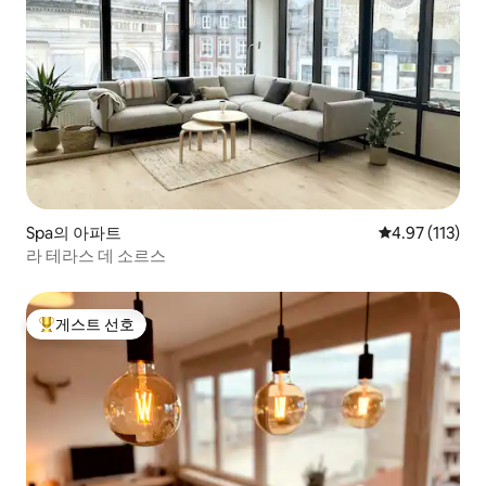
Spa의 아파트
평점 4.97점(5
4.97 (113)
라 테라스 데 소르스
게스트 선호
상위 게스트 선호