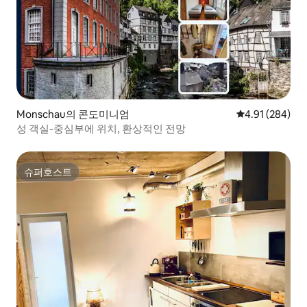
Monschau의 콘도미니엄
평점 4.91점(5점
4.91 (284)
성 객실-중심부에 위치, 환상적인 전망
슈퍼호스트
슈퍼호스트