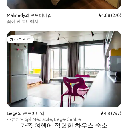
Malmedy의 콘도미니엄
평점 4.88점(5점
4.88 (270)
꽃이 핀 코너에서
게스트 선호
게스트 선호
Liège의 콘도미니엄
평점 4.9점(5점
4.9 (797)
스튜디오 3pl. Médiacité, Liège-Centre
가족 여행에 적합한 하우스 숙소