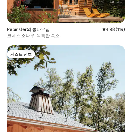
Pepinster의 통나무집
평점 4.98점(5
4.98 (119)
코네스 소나무. 독특한 숙소.
게스트 선호
게스트 선호