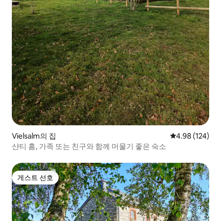
Vielsalm의 집
평점 4.98점(5점
4.98 (124)
샨티 홈, 가족 또는 친구와 함께 머물기 좋은 숙소
게스트 선호
게스트 선호