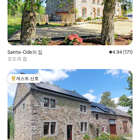
Sainte-Ode의 집
평점 4.94점(5
4.94 (171)
오드의 집
게스트 선호
상위 게스트 선호