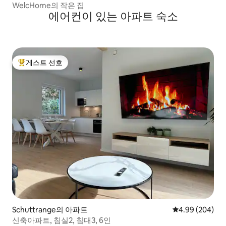
WelcHome의 작은 집
에어컨이 있는 아파트 숙소
게스트 선호
상위 게스트 선호
Schuttrange의 아파트
평점 4.99점(5점
4.99 (204)
신축아파트, 침실2, 침대3, 6인