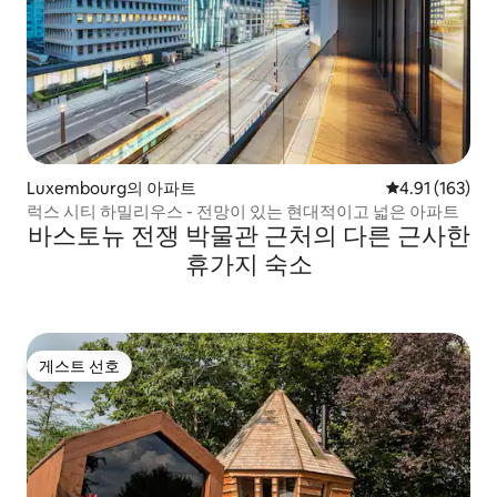
Luxembourg의 아파트
평점 4.91점(5
4.91 (163)
럭스 시티 하밀리우스 - 전망이 있는 현대적이고 넓은 아파트
바스토뉴 전쟁 박물관 근처의 다른 근사한
휴가지 숙소
게스트 선호
게스트 선호