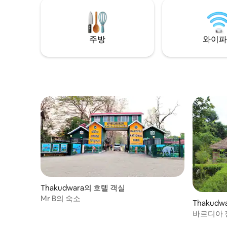
calm—beautifully preserved.
주방
와이파
Thakudwara의 호텔 객실
Mr B의 숙소
Thakud
바르디아 정글
Cottage)