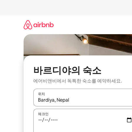
콘
텐
츠
로
바
로
가
기
바르디야의 숙소
에어비앤비에서 독특한 숙소를 예약하세요.
위치
결과가 나오면 위·아래 화살표 키를 사용하거나 터치
체크인