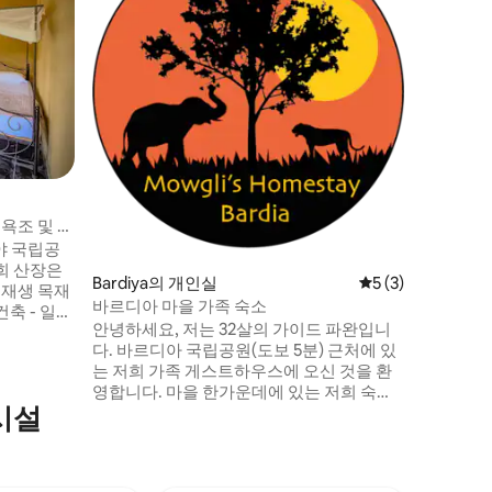
NP의 호
나메스테
바르디야
디야 나메
을 환영합
스릴 넘치
 욕조 및 전
계 각국의
야 국립공
을 즐겨보
희 산장은
거나, 공
Bardiya의 개인실
평점 5점(5점 만점)
5 (3)
한 정원에
바르디아 마을 가족 숙소
축 - 일본
비스, 룸
안녕하세요, 저는 32살의 가이드 파완입니
서 즐기는
지 못할 숙
다. 바르디아 국립공원(도보 5분) 근처에 있
- 코끼리 센
험가에게 
는 저희 가족 게스트하우스에 오신 것을 환
 - 검은 사슴
를 예약하
영합니다. 마을 한가운데에 있는 저희 숙소
- 지프 타
시설
에 머물며 진정한 현지 생활을 경험해 보세
- 타쿠르바
요. 논으로 둘러싸인 강이 흐르는 과일 나무
가 있는 넓은 정원과 4개의 객실을 제공합니
다. 야생 동물을 관찰할 수 있는 사파리도 제