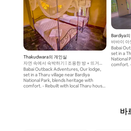
Bardiya
바바이 아
Babai Out
set in a T
Thakudwara의 개인실
National 
자연 속에서 숙박하기 | 조용한 방 + 뜨거운
comfort. - Rebuilt with local Tharu house
샤워
Babai Outback Adventures, Our lodge,
with recl
set in a Tharu village near Bardiya
Japanese 
National Park, blends heritage with
from Nati
comfort. - Rebuilt with local Tharu house
center – 
with reclaimed wood - Rooftop dining by
5km - Blac
Japanese & Tharu carpenters - 300m
Dolphin sp
from National Park gate - Elephant
museum –
center – 2.5km - Community forest –
400m Experience nature, culture, and
바
5km - Black buck area – 45 min by jeep -
calm—beau
Dolphin spot – 2hr by jeep - Tharu
museum – 300m - Thakurbaba temple –
400m Experience nature, culture, and