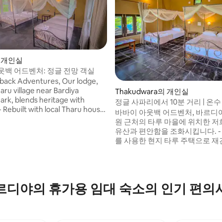
의 개인실
웃백 어드벤처: 정글 전망 객실
back Adventures, Our lodge,
haru village near Bardiya
Thakudwara의 개인실
Park, blends heritage with
정글 사파리에서 10분 거리 | 온수
용 욕실
바바이 아웃백 어드벤처, 바르디
aimed wood - Rooftop dining by
원 근처의 타루 마을에 위치한 저
& Tharu carpenters - 300m
유산과 편안함을 조화시킵니다. - 재생 목재
onal Park gate - Elephant
를 사용한 현지 타루 주택으로 재건
2.5km - Community forest –
인 목수와 타루가 만든 루프톱에
k buck area – 45 min by jeep -
식사 - 국립공원 입구에서 300m 
ot – 2hr by jeep - Tharu
터 – 2.5km - 지역사회 숲 - 5km
 300m - Thakurbaba temple –
지역 – 지프로 45분 - 돌고래 관찰 
르디야의 휴가용 임대 숙소의 인기 편의
고 2시간 - 타루 박물관 – 300m 
tifully preserved.
바 사원 – 400m 아름답게 보존된 자연과 문
화, 평온한 분위기를 느껴보세요.