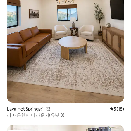
Lava Hot Springs의 집
평점 5점(5
5 (18)
라바 온천의 더 라운지(유닛 B)