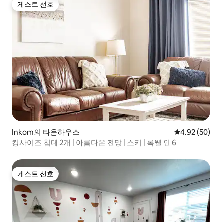
게스트 선호
게스트 선호
Inkom의 타운하우스
평점 4.92점(5
4.92 (50)
킹사이즈 침대 2개 | 아름다운 전망 | 스키 | 록웰 인 6
게스트 선호
게스트 선호