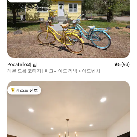
상위 게스트 선호
Pocatello의 집
평점 5점(5
5 (93)
레몬 드롭 코티지 | 파크사이드 리빙 + 어드벤처
게스트 선호
상위 게스트 선호