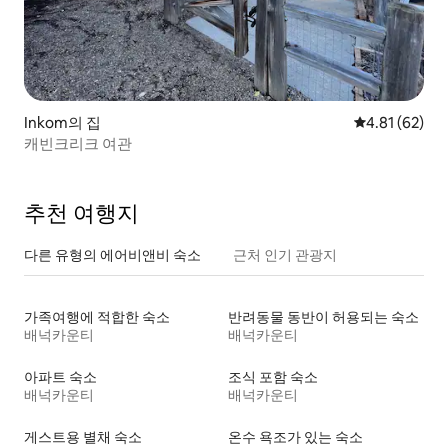
Inkom의 집
평점 4.81점(5
4.81 (62)
캐빈크리크 여관
추천 여행지
다른 유형의 에어비앤비 숙소
근처 인기 관광지
가족여행에 적합한 숙소
반려동물 동반이 허용되는 숙소
배넉카운티
배넉카운티
아파트 숙소
조식 포함 숙소
배넉카운티
배넉카운티
게스트용 별채 숙소
온수 욕조가 있는 숙소