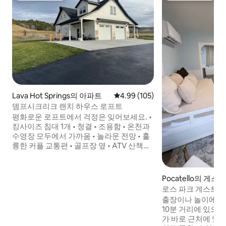
Lava Hot Springs의 아파트
평점 4.99점(5점 만점), 후기 105
4.99 (105)
뎀프시크리크 랜치 하우스 로프트
평화로운 로프트에서 걱정은 잊어보세요. •
킹사이즈 침대 1개 • 청결 • 조용함 • 온천과
수영장 모두에서 가까움 • 놀라운 전망 • 훌
륭한 커플 교통편 • 골프장 옆 • ATV 산책로
와 가까움 • 일하는 농장, 때때로 소 소음이
들릴 수 있으며, 소와 물을 돌볼 때 4륜 및 트
랙터가 발생할 수 있습니다. • 숙소에 친근
Pocatello의 게스
한 야외 농장 개 1마리가 있습니다. • 일부 가
로스 파크 게스트
족 구성원의 심한 알레르기로 인해 동물을
출장이나 놀이에 
동반할 수 없습니다! 반려동물 동반이 허용
10분 거리에 있으
되는 숙소를 선택하세요. •숙소에 보안 카메
가 바로 근처에 있습
라가 있습니다.