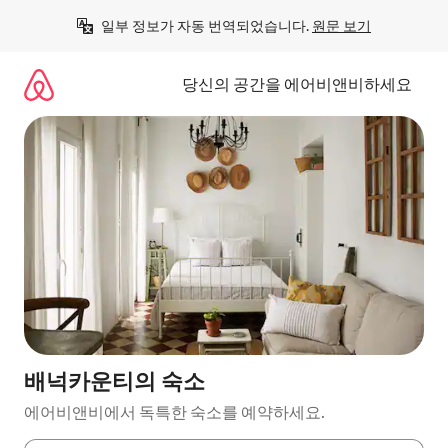
콘
일부 정보가 자동 번역되었습니다. 
원문 보기
텐
츠
로
당신의 공간을 에어비앤비하세요
바
로
가
기
배넉카운티의 숙소
에어비앤비에서 독특한 숙소를 예약하세요.