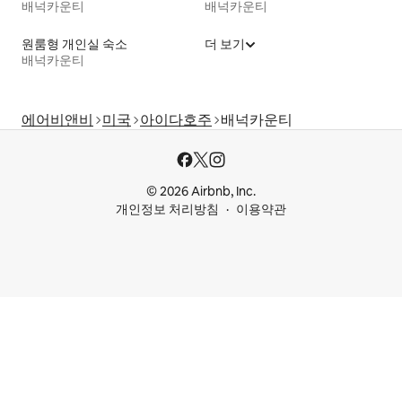
배넉카운티
배넉카운티
원룸형 개인실 숙소
더 보기
배넉카운티
에어비앤비
미국
아이다호주
배넉카운티
© 2026 Airbnb, Inc.
개인정보 처리방침
이용약관