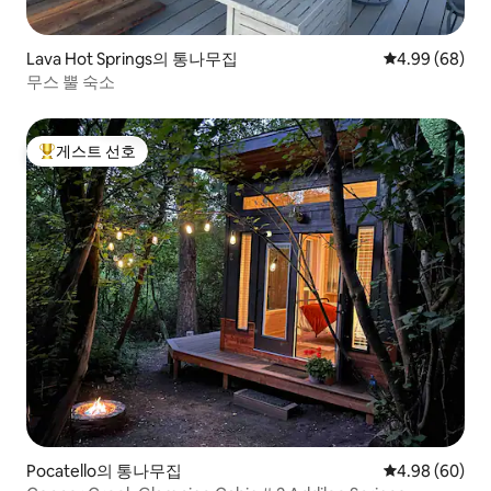
Lava Hot Springs의 통나무집
평점 4.99점(5
4.99 (68)
무스 뿔 숙소
게스트 선호
상위 게스트 선호
Pocatello의 통나무집
평점 4.98점(5
4.98 (60)