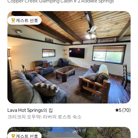
Copper Creek Glamping Cabin # 2 Addilee Springs
게스트 선호
상위 게스트 선호
Lava Hot Springs의 집
평점 5점(5
5 (70)
크리크의 오두막: 리버의 로스트 숙소
게스트 선호