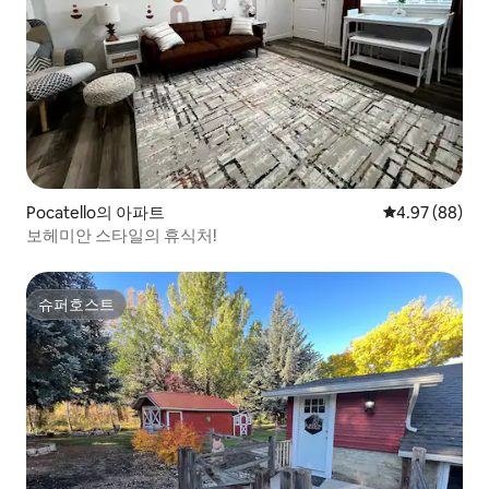
Pocatello의 아파트
평점 4.97점(5
4.97 (88)
보헤미안 스타일의 휴식처!
슈퍼호스트
슈퍼호스트