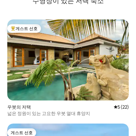
수영장이 있는 저택 숙소
게스트 선호
상위 게스트 선호
우붓의 저택
평점 5점(5
5 (22)
넓은 정원이 있는 고요한 우붓 열대 휴양지
게스트 선호
게스트 선호