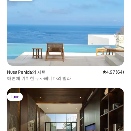
Nusa Penida의 저택
평점 4.97점(5
4.97 (64)
해변에 위치한 누사페니다의 빌라
Luxe
Luxe