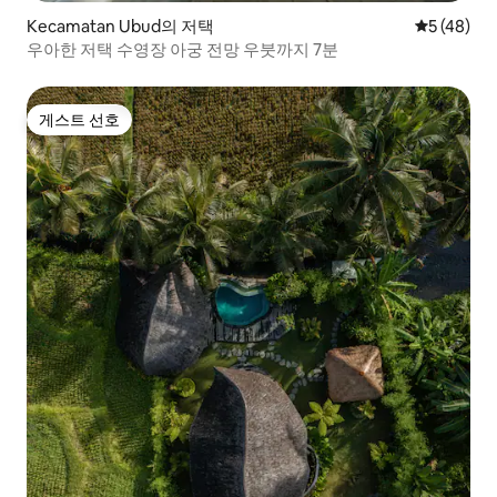
Kecamatan Ubud의 저택
평점 5점(5
5 (48)
우아한 저택 수영장 아궁 전망 우붓까지 7분
게스트 선호
게스트 선호