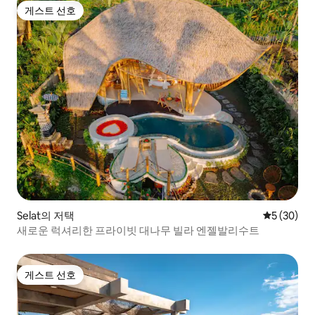
게스트 선호
게스트 선호
Selat의 저택
평점 5점(5
5 (30)
새로운 럭셔리한 프라이빗 대나무 빌라 엔젤발리수트
게스트 선호
게스트 선호