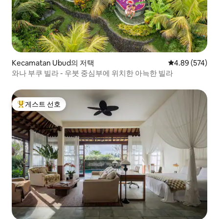
Kecamatan Ubud의 저택
평점 4.89점(5점
4.89 (574)
와나 부쿠 빌라 - 우붓 중심부에 위치한 아늑한 빌라
게스트 선호
상위 게스트 선호