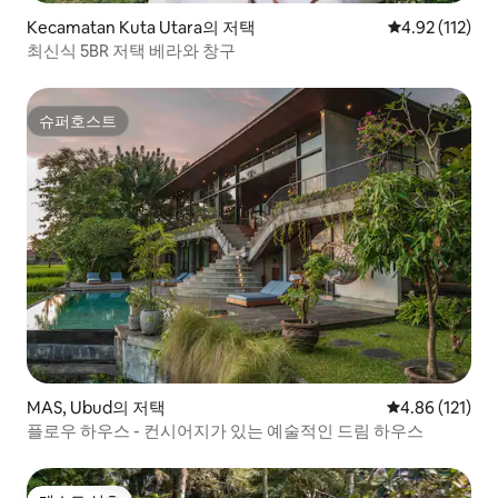
Kecamatan Kuta Utara의 저택
평점 4.92점(5
4.92 (112)
최신식 5BR 저택 베라와 창구
슈퍼호스트
슈퍼호스트
MAS, Ubud의 저택
평점 4.86점(5
4.86 (121)
플로우 하우스 - 컨시어지가 있는 예술적인 드림 하우스