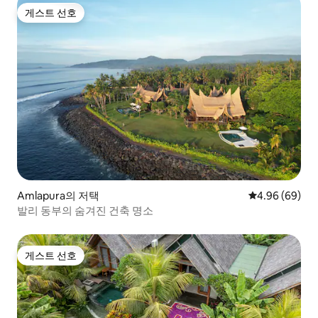
게스트 선호
게스트 선호
Amlapura의 저택
평점 4.96점(5
4.96 (69)
발리 동부의 숨겨진 건축 명소
게스트 선호
게스트 선호