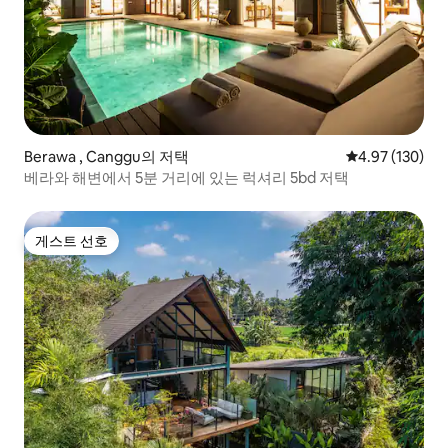
Berawa , Canggu의 저택
평점 4.97점(5점
4.97 (130)
베라와 해변에서 5분 거리에 있는 럭셔리 5bd 저택
게스트 선호
게스트 선호