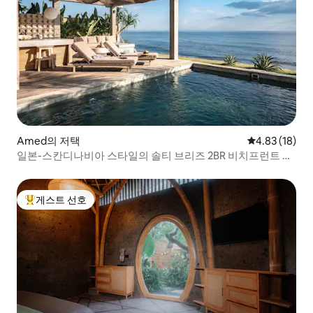
Amed의 저택
평점 4.83점(5
4.83 (18)
일본-스칸디나비아 스타일의 솔티 브리즈 2BR 비치프런트 이
스케이프
게스트 선호
상위 게스트 선호