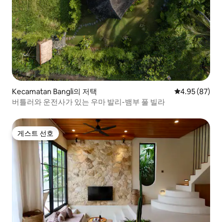
Kecamatan Bangli의 저택
평점 4.95점(5
4.95 (87)
버틀러와 운전사가 있는 우마 발리-뱀부 풀 빌라
게스트 선호
게스트 선호