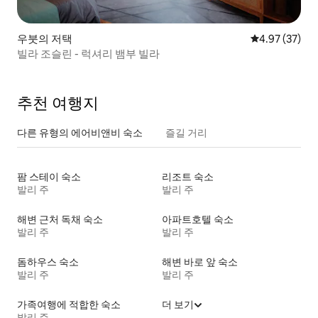
우붓의 저택
평점 4.97점(5
4.97 (37)
빌라 조슬린 - 럭셔리 뱀부 빌라
추천 여행지
다른 유형의 에어비앤비 숙소
즐길 거리
팜 스테이 숙소
리조트 숙소
발리 주
발리 주
해변 근처 독채 숙소
아파트호텔 숙소
발리 주
발리 주
돔하우스 숙소
해변 바로 앞 숙소
발리 주
발리 주
가족여행에 적합한 숙소
더 보기
발리 주