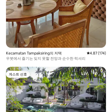
Kecamatan Tampaksiring의 저택
평점 4.87점(5
4.87 (174)
우붓에서 즐기는 잊지 못할 전망과 순수한 럭셔리
게스트 선호
게스트 선호