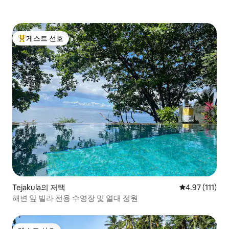
게스트 선호
상위 게스트 선호
Tejakula의 저택
평점 4.97점(5
4.97 (111)
해변 앞 빌라 전용 수영장 및 열대 정원