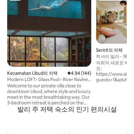
Seririt의 저택
럭셔리 빌라 - 180
장
저희의 새로운 해변
요:
Kecamatan Ubud의 저택
평점 4.94점(5점 만점), 후기 144
4.94 (144)
https://www.air
Modern LOFT• Glass Pool • River Ravine
guests=1&adults=
View
4da3-46b8-b4e9
Welcome to our private villa close to
20x5m2 전용 수영
downtown Ubud, where style and luxury
망. 푸른 포도원과 논밭이 바다와 만나는 지
meet in the most breathtaking way. Our
점에 있습니다. 그것을 L 'espoir라고 부릅
3-bedroom retreat is perched on the
발리 주 저택 숙소의 인기 편의시설
니다. 우리의 꿈과
edge of a lush tropical gorge, with a
니다. 이곳에서 꿈꾸던 휴가를 보내실 수 있
glass-bottomed pool, a treetop yoga
으며, 빌라 레스포
deck, and a hidden bar for you to enjoy
넘는 만족을 드릴 수
your favorite libations. The villa is a mix
간 보내세요.
of modern designs with chic furnishings,