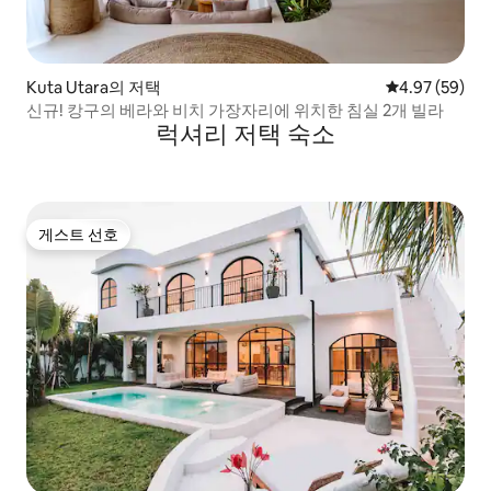
Kuta Utara의 저택
평점 4.97점(5
4.97 (59)
신규! 캉구의 베라와 비치 가장자리에 위치한 침실 2개 빌라
럭셔리 저택 숙소
게스트 선호
게스트 선호