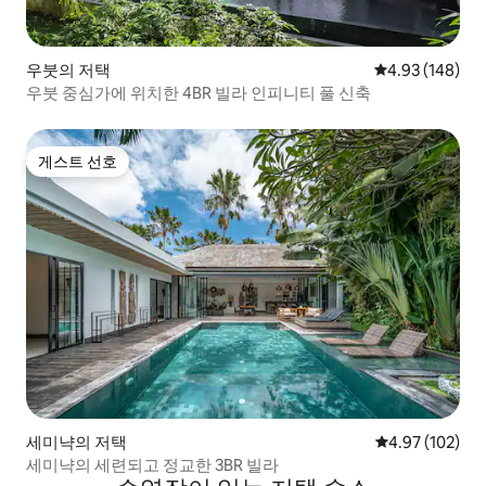
우붓의 저택
평점 4.93점(5점
4.93 (148)
우붓 중심가에 위치한 4BR 빌라 인피니티 풀 신축
게스트 선호
게스트 선호
세미냑의 저택
평점 4.97점(5점
4.97 (102)
세미냑의 세련되고 정교한 3BR 빌라