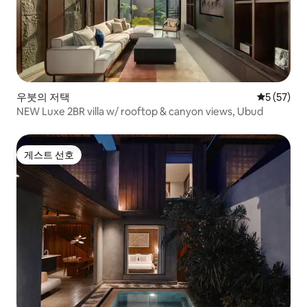
우붓의 저택
평점 5점(5
5 (57)
NEW Luxe 2BR villa w/ rooftop & canyon views, Ubud
게스트 선호
게스트 선호