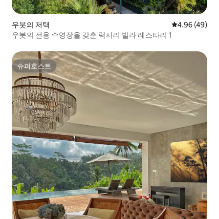
우붓의 저택
평점 4.96점(5
4.96 (49)
우붓의 전용 수영장을 갖춘 럭셔리 빌라 레스타리 1
슈퍼호스트
슈퍼호스트