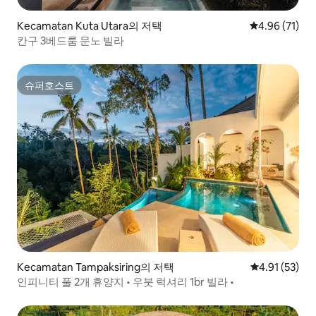
Kecamatan Kuta Utara의 저택
평점 4.96점(5
4.96 (71)
칸구 3베드룸 문노 빌라
슈퍼호스트
슈퍼호스트
Kecamatan Tampaksiring의 저택
평점 4.91점(5
4.91 (53)
인피니티 풀 2개 휴양지 • 우붓 럭셔리 1br 빌라 •