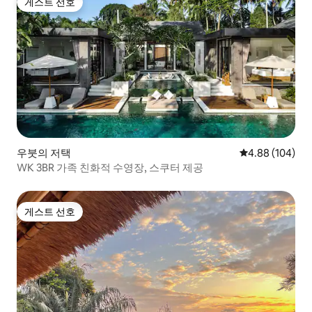
게스트 선호
게스트 선호
우붓의 저택
평점 4.88점(5점
4.88 (104)
WK 3BR 가족 친화적 수영장, 스쿠터 제공
게스트 선호
게스트 선호