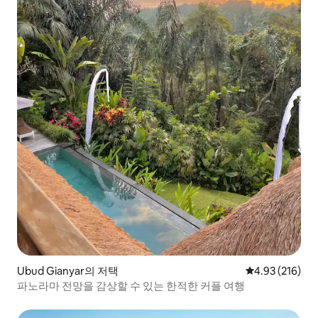
Ubud Gianyar의 저택
평점 4.93점(5점
4.93 (216)
파노라마 전망을 감상할 수 있는 한적한 커플 여행