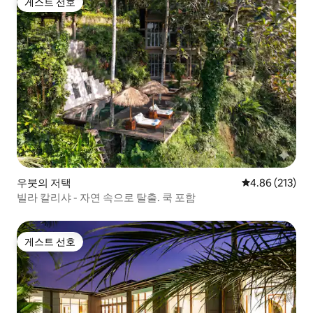
게스트 선호
게스트 선호
우붓의 저택
평점 4.86점(5점
4.86 (213)
빌라 칼리샤 - 자연 속으로 탈출. 쿡 포함
게스트 선호
게스트 선호