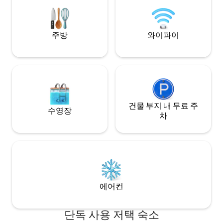
local artwork, and plenty of cozy nooks
to snuggle up in. Come experience the
hippest hideaway in town – book now
and indulge in the ultimate escape!
주방
와이파이
건물 부지 내 무료 주
수영장
차
에어컨
단독 사용 저택 숙소