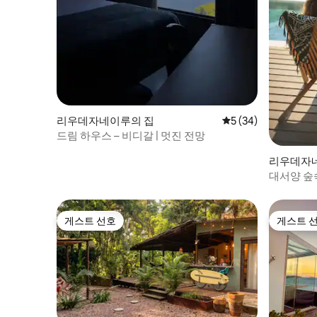
리우데자네이루의 집
평점 5점(5점 만점),
5 (34)
드림 하우스 – 비디갈 | 멋진 전망
리우데자
대서양 숲
집.
게스트 선호
게스트 
게스트 선호
게스트 