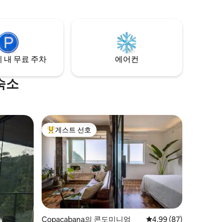
분 거리에 있습니다.
 차가 있
천할 수 있
 내 무료 주차
에어컨
숙소
게스트 선호
상위 게스트 선호
Copacabana의 콘도미니엄
평점 4.99점(5점 만점),
4.99 (87)