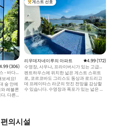
게스트 선호
게스트 
상위 게스트 선호
게스트 
파노라마 
구름 위에
상상해 본 적이 있
을 감각적
되었으며, 
부는 18
광, 녹지,
하늘을 
세요. 도모는 레크레이오에서 10분, 바라다
티주카에서
리우데자네이루의 아파트
평점 4.99점(5점 만점), 
4.99 (172)
뮤니티에 
르보레도의
점 4.99점(5점 만점), 후기 306개
4.99 (306)
수영장, 사우나, 프라이버시가 있는 고급스
러운 펜트하우스.
 - 바다
펜트하우스에 위치한 넓은 게스트 스위트
로, 코르코바도 그리스도 동상과 로드리고
해보세요!
데 프레이타스 라군의 멋진 전망을 감상할
대 숲 안에
수 있습니다. 수영장과 폭포가 있는 넓은 야
기와 레블론
외 공간, 화장실, 샤워기가 있는 스팀 사우
다. 다른
나, 주방, 바비큐 그릴, 냉장고, 쿡탑, 전자레
론 해변에
인지, 에어프라이어, 주방용품이 있습니다.
 평화로움과
스위트 출입은 독립적입니다. 스위트는 로
세요. 산책
드리고 데 프레이타스 라고아 자전거 도로
신가요? 이
 편의시설
에서 두 걸음, 식물원에서 도보로 5분, 코파
는 사람들,
카바나, 레블론, 이파네마 해변까지 차로 10
몇 분 정도