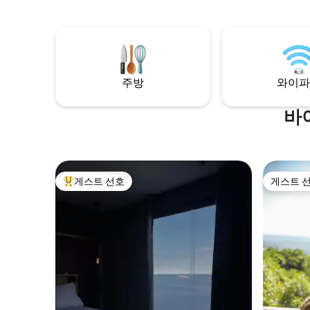
aproveitar no
carro da Praia do Leblon.
completo
hidromass
ecológica
deck eno
cama super con
주방
와이파
viver essa
바
게스트 선호
게스트 
상위 게스트 선호
게스트 