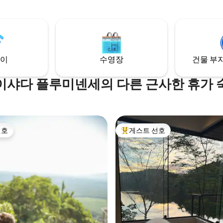
ssa piscina. O chalé é
운전하세요. 숙소에 접근하기 위해
 com banheira de
는 것이 좋습니다. 운전기사를 추
agem coberta, lareira
습니다.
, piscina, rede suspensa, um
rme, cozinha equipada e uma
fortável. Você precisa
이
수영장
건물 부지
 experiência!
이샤다 플루미넨세의 다른 근사한 휴가 
선호
게스트 선호
선호
상위 게스트 선호