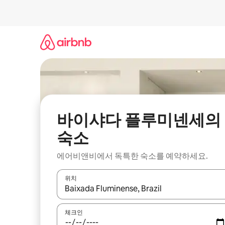
콘
텐
츠
로
바
로
가
기
바이샤다 플루미넨세의
숙소
에어비앤비에서 독특한 숙소를 예약하세요.
위치
결과가 나오면 위·아래 화살표 키를 사용하거나 터치
체크인