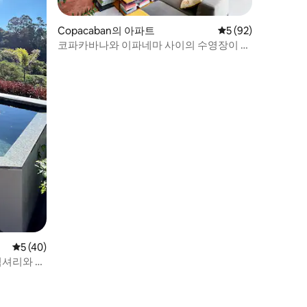
Copacaban의 아파트
평점 5점(5점 만점),
5 (92)
코파카바나와 이파네마 사이의 수영장이 있
는 루프탑.
평점 5점(5점 만점), 후기 40개
5 (40)
럭셔리와 편