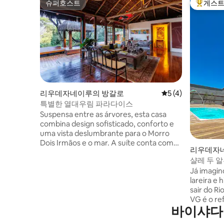
슈퍼호스트
게스트
슈퍼호스트
상위 게
리우데자네이루의 방갈로
평점 5점(5점 만점)
5 (4)
특별한 열대우림 파라다이스
Suspensa entre as árvores, esta casa
combina design sofisticado, conforto e
uma vista deslumbrante para o Morro
Dois Irmãos e o mar. A suíte conta com
리우데자
cama de casal, banheiro privativo, sauna
샬레 두 알
e lareira dentro do quarto. A casa
Já imagin
oferece ainda uma ampla sala com
lareira e
lavabo e cozinha completa, tudo
sair do Rio de Ja
decorado com extremo bom gosto. Um
VG é o ref
refúgio único no coração da Mata
바이샤다
momentos 
Atlântica, silencioso, privativo e
Venha rel
inesquecível, a apenas 20 minutos de