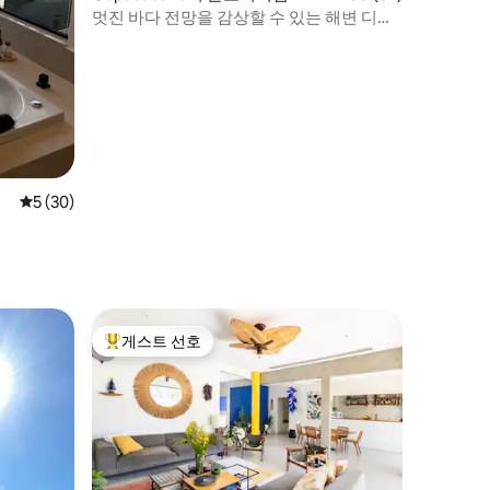
멋진 바다 전망을 감상할 수 있는 해변 디자
이너 플랫
평점 5점(5점 만점), 후기 30개
5 (30)
게스트 선호
상위 게스트 선호