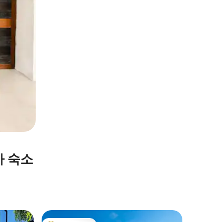
가 숙소
리우데자