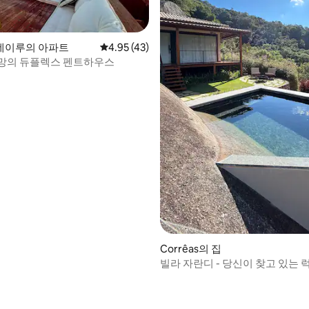
 후기 12개
네이루의 아파트
평점 4.95점(5점 만점), 후기 43개
4.95 (43)
망의 듀플렉스 펜트하우스
Corrêas의 집
빌라 자란디 - 당신이 찾고 있는 
안함!