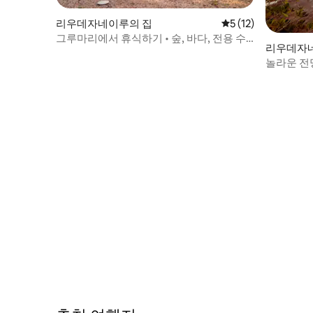
리우데자네이루의 집
평점 5점(5점 만점),
5 (12)
그루마리에서 휴식하기 • 숲, 바다, 전용 수
리우데자
영장
놀라운 전