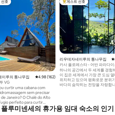
 선호
게스트 선호
스트 선호
상위 게스트 선호
, 후기 4개
리우데자네이루의 통나무집
평
카사 플로레스타 - 어반 파라다이스
전망
하나의 공간에서 두 세계를 경험
이 집은 세계에서 가장 큰 도심 열
네이루의 통나무집
평점 4.98점(5점 만점), 후기 162개
4.98 (162)
위치하고 있으며 평화로운 분위
투 VG
바다의 숨막히는 전망을 자랑합니
ou curtir uma cabana com
한편으로는 도로에서 2km, 레블
 hidromassagem sem precisar
서 차로 20분 거리에 있습니다.
neiro? O Chalé do Alto
자연을 원하십니까? 집에 머무르
ugio perfeito para curtir
로와 폭포에 모험을 떠나고 싶으
 플루미넨세의 휴가용 임대 숙소의 인기
incríveis e inesquecíveis.
지역을 둘러보세요. 해변, 북적이
axar na nossa rede suspensa ou
사람들을 원하십니까? 차를 타고 