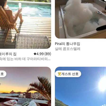
 후기 34개
Piraí의 통나무집
샬레 콤포스텔레
네이루의 집
평점 4.99점(5점 만점), 후기 89개
4.99 (89)
속에 있는 바하 데 구아라티바의
선호
게스트 선호
선호
상위 게스트 선호