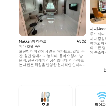
제다(Jed
루프 제다 
제다 중심
Makkah의 아파트
평점 5점(5점 만점)
5 (5)
특하고 매
메카 호텔 숙박
의 모든 
모던한 디자인의 세련된 아파트로, 일일, 주
의 숙소에
간, 월간 임대가 가능하며, 움라 수행자, 방
느낄 수 있
문객, 관광객에게 이상적입니다. 이 아파트
니다. 영화
는 세련된 취향을 반영한 현대적인 인테리
크린이 있
어와 고급스러운 가구로 완전한 편안함을
있습니다.
선사하는 넓은 공간을 제공합니다. 이 콘도
션이 열립
는 레스토랑, 커피숍, 시장, 교통편 등 모든
완벽한 프
필수 서비스 시설에서 가까운 훌륭한 위치
간을 갖추
에 있어 중요한 목적지로 쉽고 빠르게 이동
수 있는 빈 공간
할 수 있습니다. 고급 숙소를 찾는 가족 및 개
거운 시간
인에게 적합한 차분하고 편안한 분위기도
제공합니다. 이 아파트에는 편안한 숙박을
주방
와이파
위해 필요한 모든 것이 완비되어 있으며, 고