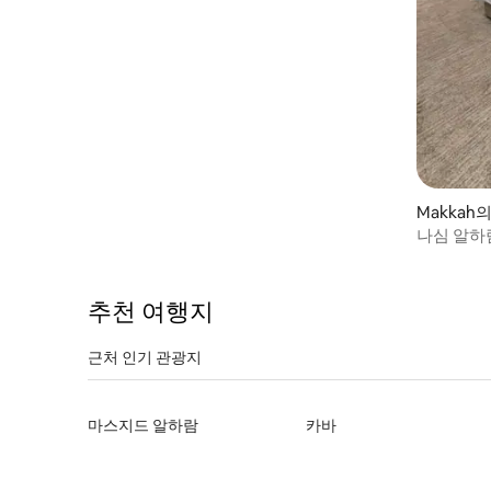
Makkah
나심 알하람
추천 여행지
근처 인기 관광지
마스지드 알하람
카바