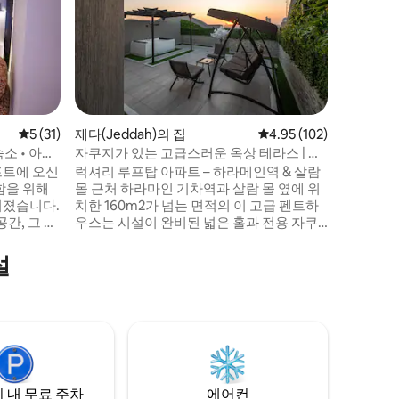
가구와 중
질과 고급
급 호텔 스위트룸. 기차
에✔️ 위치해 있습니
로 바로 
버스 있음) 스위트에는 편안한 호텔 침실
와 대형 
✔️ 있습니다. 이 스위트는 메카의
평점 5점(5점 만점), 후기 31개
5 (31)
제다(Jeddah)의 집
평점 4.95점(5점 만점), 
4.95 (102)
역에✔️ 
 숙소 • 아늑
자쿠지가 있는 고급스러운 옥상 테라스 | 셀
거리에 있
프 입력
프트에 오신
럭셔리 루프탑 아파트 – 하라메인역 & 살람
레스토랑
함을 위해
몰 근처 하라마인 기차역과 살람 몰 옆에 위
며졌습니다.
치한 160m2가 넘는 면적의 이 고급 펜트하
간, 그 아
우스는 시설이 완비된 넓은 홀과 전용 자쿠
 QNED
지가 있는 야외 테라스, 엔터테인먼트를 위
한 디자인과
한 활성 구독이 있는 소니 65 TV, 편안하고
설
루고 있습니
시설이 완비된 호텔 객실, 야외 공간과 야외
좌석 공간이 있는 넓은 펜트하우스, 완비된
뜻하고 세
주방, 수건, 높은 청결도의 호텔 서비스, 모
 취해 보
든 서비스에 가까운 도시 전망, 셀프 체크인,
호텔 서비스로 구성되어 있습니다.
에게 적합
 내 무료 주차
에어컨