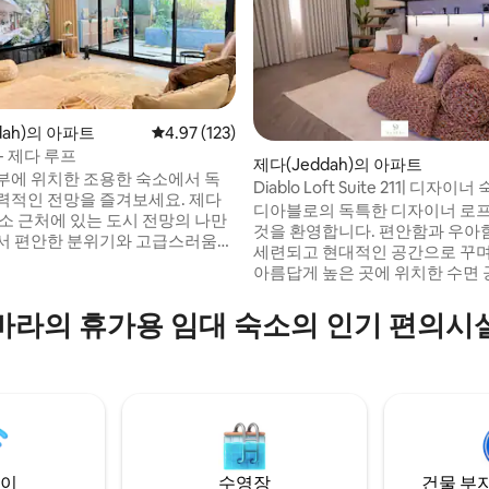
dah)의 아파트
평점 4.97점(5점 만점), 후기 123개
4.97 (123)
- 제다 루프
제다(Jeddah)의 아파트
부에 위치한 조용한 숙소에서 독
Diablo Loft Suite 211| 디자이너
, 후기 5개
력적인 전망을 즐겨보세요. 제다
한 라운지
디아블로의 독특한 디자이너 로
명소 근처에 있는 도시 전망의 나만
것을 환영합니다. 편안함과 우아
서 편안한 분위기와 고급스러움을
세련되고 현대적인 공간으로 꾸
습니다. 공항이 10분 거리에 있습
아름답게 높은 곳에 위치한 수면 공
관과 스포츠 팬을 위한 98인치 스
래에 있는 아늑한 라운지, 고급 LG
습니다. 큰 침대와 아늑한 소파가
4K TV를 갖춘 이 숙소는 스마트
바라의 휴가용 임대 숙소의 인기 편의시
 최씨의 도구와 함께 멋진 야외 세
고급스러운 분위기가 조화를 이
니다. 지능적으로 접근할 수 있는
다. 부드러운 조명, 현대적인 가구, 필요한
라이버시를 누릴 수 있는 넓은 공
모든 것을 갖춘 시설이 완비된 따
고 있습니다. 건물 뒤에는 주차할
심하게 꾸며진 분위기에서 휴식을
이 있습니다. 저희와 함께 즐
세요. 독특하고 세련되며 편안한 경험을 원
을 보내세요.
하는 커플이나 혼자 여행하는 분
합니다.
이
수영장
건물 부지