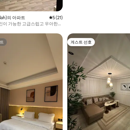
dah)의 아파트
평점 5점(5점 만점), 후기 21개
5 (21)
인이 가능한 고급스럽고 우아한
입니다.
트
게스트 선호
트
게스트 선호
 후기 41개