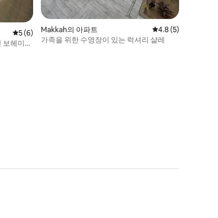
Makkah의 아파트
평점 4.8점(5점 만점)
4.8 (5)
평점 5점(5점 만점), 후기 6개
5 (6)
가족을 위한 수영장이 있는 럭셔리 샬레
인 보헤미안