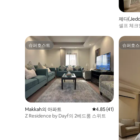
제다(Jed
셀프 체크
스튜디오
슈퍼호스트
슈퍼호스
슈퍼호스트
슈퍼호스
Makkah의 아파트
평점 4.85점(5점 만점),
4.85 (41)
Z Residence by Dayf의 2베드룸 스위트