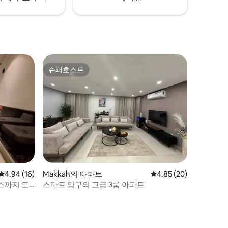
슈퍼호스트
슈퍼호스트
평점 4.94점(5점 만점), 후기 16개
4.94 (16)
Makkah의 아파트
평점 4.85점(5점 만점),
4.85 (20)
퍼스까지 도
스마트 입구의 고급 3룸 아파트