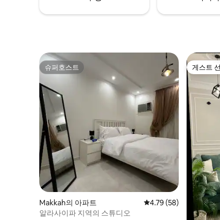
급스러움과 청결함이 어우러져 있습니다.
슈퍼호스트
게스트 
슈퍼호스트
게스트 
Makkah의 아파트
평점 4.79점(5점 만점),
4.79 (58)
알라사이파 지역의 스튜디오