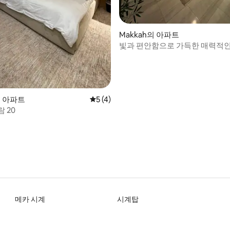
Makkah의 아파트
빛과 편안함으로 가득한 매력적
스타일의 아파트
의 아파트
평점 5점(5점 만점), 후기 4개
5 (4)
 20
메카 시계
시계탑