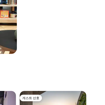
Makkah
게스트 선호
게스트
게스트 선호
상위 게
메카 하람