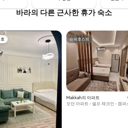
바라의 다른 근사한 휴가 숙소
선호
슈퍼호스트
선호
슈퍼호스트
Makkah의 아파트
모던 아파트 - 셀프 체크인 - 캠
보 10분
 후기 58개