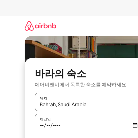
콘
텐
츠
로
바
로
가
기
바라의 숙소
에어비앤비에서 독특한 숙소를 예약하세요.
위치
결과가 나오면 위·아래 화살표 키를 사용하거나 터치
체크인