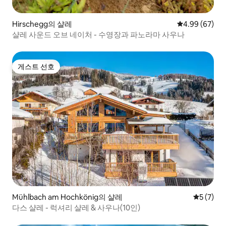
Hirschegg의 샬레
평점 4.99점(5
4.99 (67)
샬레 사운드 오브 네이처 - 수영장과 파노라마 사우나
게스트 선호
게스트 선호
Mühlbach am Hochkönig의 샬레
평점 5점(
5 (7)
다스 샬레 - 럭셔리 샬레 & 사우나(10인)