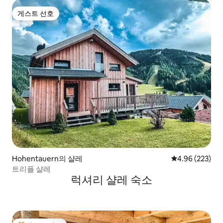
게스트 선호
게스트 선호
Hohentauern의 샬레
평점 4.96점(5점
4.96 (223)
트리플 샬레
럭셔리 샬레 숙소