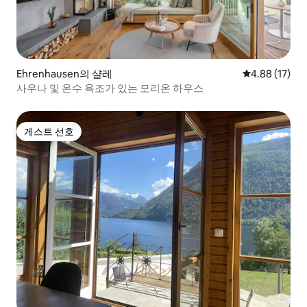
Ehrenhausen의 샬레
평점 4.88점(5
4.88 (17)
사우나 및 온수 욕조가 있는 모리온 하우스
게스트 선호
게스트 선호