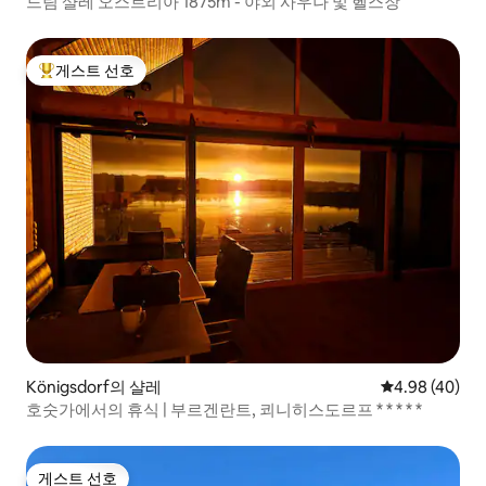
드림 샬레 오스트리아 1875m - 야외 사우나 및 헬스장
게스트 선호
상위 게스트 선호
Königsdorf의 샬레
평점 4.98점(5
4.98 (40)
호숫가에서의 휴식 | 부르겐란트, 쾨니히스도르프 * * * * *
게스트 선호