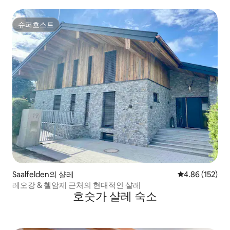
슈퍼호스트
슈퍼호스트
Saalfelden의 샬레
평점 4.86점(5점
4.86 (152)
레오강 & 첼암제 근처의 현대적인 샬레
호숫가 샬레 숙소