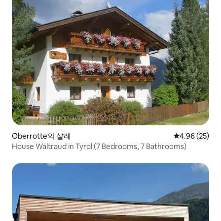
Oberrotte의 샬레
평점 4.96점(5
4.96 (25)
House Waltraud in Tyrol (7 Bedrooms, 7 Bathrooms)