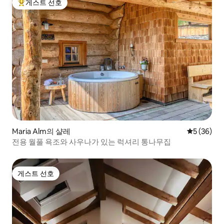
게스트 선호
상위 게스트 선호
Maria Alm의 샬레
평점 5점(5
5 (36)
전용 월풀 욕조와 사우나가 있는 럭셔리 통나무집
게스트 선호
게스트 선호