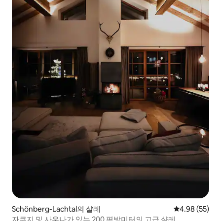
Schönberg-Lachtal의 샬레
평점 4.98점(5
4.98 (55)
자쿠지 및 사우나가 있는 200 평방미터의 고급 샬레