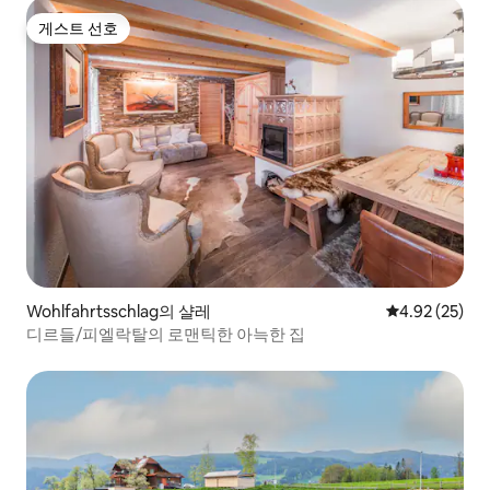
게스트 선호
게스트 선호
Wohlfahrtsschlag의 샬레
평점 4.92점(5
4.92 (25)
디르들/피엘락탈의 로맨틱한 아늑한 집