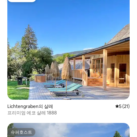
게스트 선호
Lichtengraben의 샬레
평점 5점(5
5 (21)
프리미엄 에코 샬레 1888
슈퍼호스트
슈퍼호스트