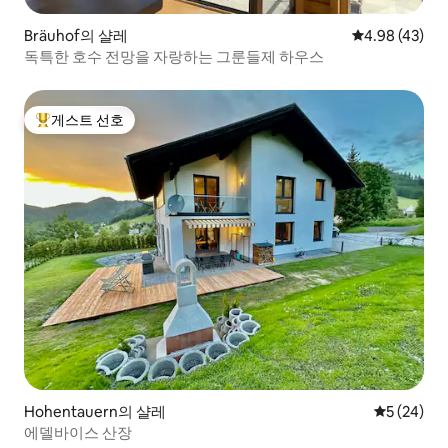
Bräuhof의 샬레
평점 4.98점(5
4.98 (43)
독특한 호수 전망을 자랑하는 그룬들제 하우스
게스트 선호
상위 게스트 선호
Hohentauern의 샬레
평점 5점(5
5 (24)
에델바이스 산장