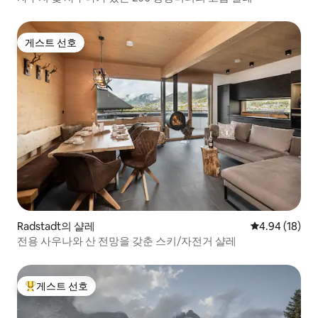
게스트 선호
게스트 선호
Radstadt의 샬레
평점 4.94점(5
4.94 (18)
전용 사우나와 산 전망을 갖춘 스키/자전거 샬레
게스트 선호
상위 게스트 선호