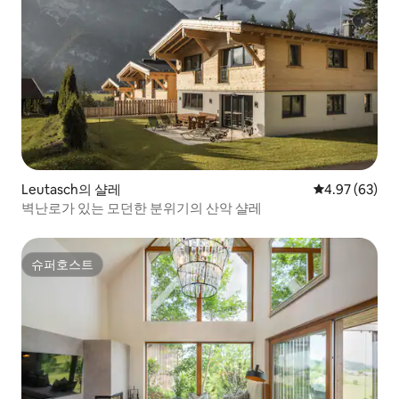
Leutasch의 샬레
평점 4.97점(5
4.97 (63)
벽난로가 있는 모던한 분위기의 산악 샬레
슈퍼호스트
슈퍼호스트