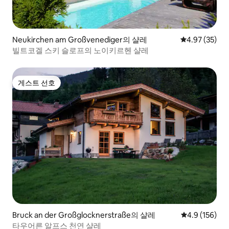
Neukirchen am Großvenediger의 샬레
평점 4.97점(5
4.97 (35)
빌트코겔 스키 슬로프의 노이키르헨 샬레
게스트 선호
게스트 선호
Bruck an der Großglocknerstraße의 샬레
평점 4.9점(5점
4.9 (156)
타우어른 알프스 천연 샬레