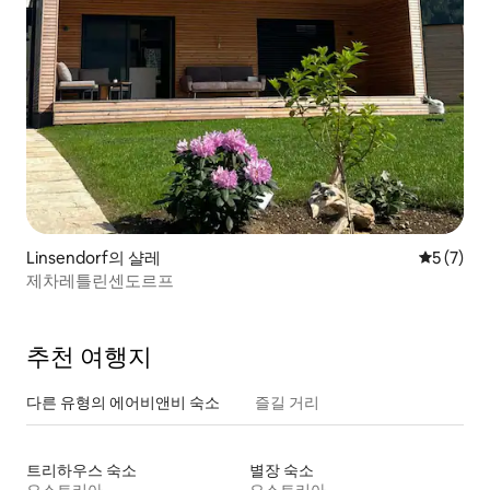
Linsendorf의 샬레
평점 5점(
5 (7)
제차레틀린센도르프
추천 여행지
다른 유형의 에어비앤비 숙소
즐길 거리
트리하우스 숙소
별장 숙소
오스트리아
오스트리아