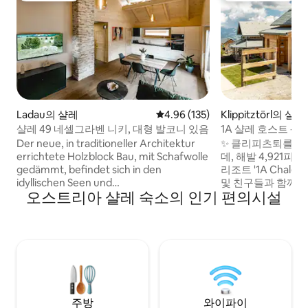
Ladau의 샬레
평점 4.96점(5점 만점), 후기 135
4.96 (135)
Klippitztörl의 샬레
샬레 49 네셀그라벤 니키, 대형 발코니 있음
1A 샬레 호스트 -
Der neue, in traditioneller Architektur
✨ 클리피츠퇴를 등
errichtete Holzblock Bau, mit Schafwolle
데, 해발 4,921
gedämmt, befindet sich in den
리조트 '1A Chalet 
idyllischen Seen und
및 친구들과 함께 휴식을 취
오스트리아 샬레 숙소의 인기 편의시설
Salzkammergutgebiet von Salzburg bis
라이트는 멋진 전망
Hallstatt. Die Bushaltestelle Richtung
파노라마 사우나입니다. ☀️ 여름에
Salzburg oder Bad Ischl ist in nur 7
로 앞에 있는 수많
Minuten zu Fuß erreichbar. Von hier aus
동적인 하루를 즐기
können Sie im ca. 15 Minuten Takt alle
에는 가까운 거리에
Sehenswürdigkeiten oder Ausflugsziele
길 수 있습니다. 🔌 전기차 충전소 🔥 고급
antreten. Online Check-in & Guest
야외 그릴 🛏️ 우수한 퀄리티의 박스스프링
Mobility Ticket - Kostenlose Nutzung
침대가 최적의 수면
aller öffentlichen Verkehrsmittel im
주방
와이파이