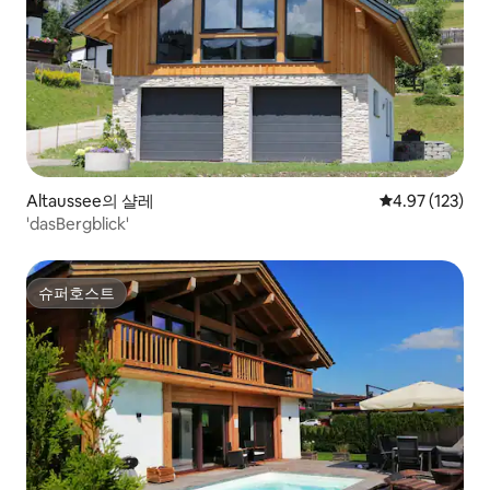
Altaussee의 샬레
평점 4.97점(5
4.97 (123)
'dasBergblick'
슈퍼호스트
슈퍼호스트