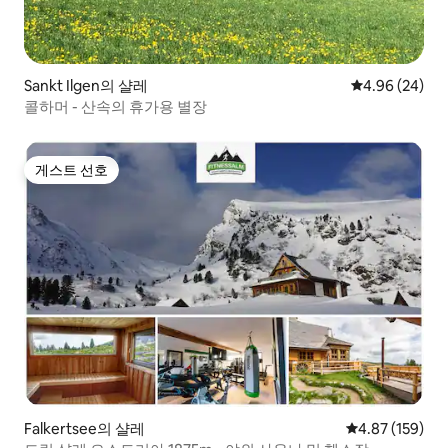
Sankt Ilgen의 샬레
평점 4.96점(5
4.96 (24)
콜하머 - 산속의 휴가용 별장
게스트 선호
게스트 선호
Falkertsee의 샬레
평점 4.87점(5점
4.87 (159)