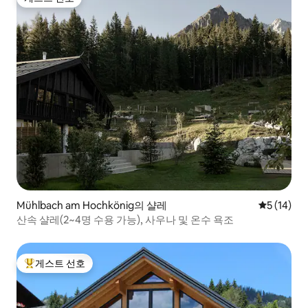
게스트 선호
Mühlbach am Hochkönig의 샬레
평점 5점(5
5 (14)
산속 샬레(2~4명 수용 가능), 사우나 및 온수 욕조
게스트 선호
상위 게스트 선호