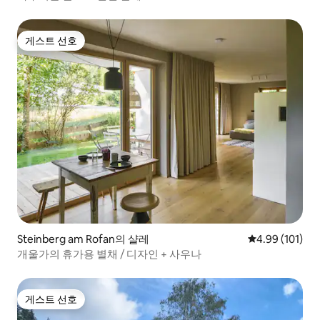
게스트 선호
게스트 선호
Steinberg am Rofan의 샬레
평점 4.99점(5
4.99 (101)
개울가의 휴가용 별채 / 디자인 + 사우나
게스트 선호
게스트 선호