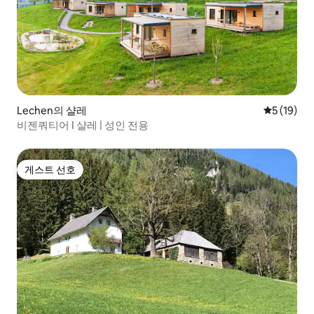
Lechen의 샬레
평점 5점(5
5 (19)
비젠쿼티어 I 샬레 | 성인 전용
게스트 선호
게스트 선호