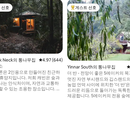
 선호
게스트 선호
스트 선호
상위 게스트 선호
wk Neck의 통나무집
평점 4.97점(5점 만점), 후기 644개
4.97 (644)
소
Yinnar South의 통나무집
평
론은 2인용으로 만들어진 친근하
더 반 - 전망이 좋은 5에이커의 
 휴양지입니다. 저희 캐빈은 숲과
시랜드
멋진 자연 부시랜드와 깁스랜드
나는 안식처이며, 자연과 교통하
농업 언덕 사이에 위치한 '더 반'
할 수 있는 조용한 장소입니다. 짠
드러운 리듬으로 돌아가는 독특
소리 속에서 침대는 나무를 바라
제공합니다. 5에이커의 전용 숲에
는 무제한 온수가 나옵니다. 고급
망을 감상하며 휴식을 취하세요.
위기에서 겸손한 삶을 즐길 수 있
는 세심하게 꾸며진 공간과 목재 
후기 409개
무 난로가 아늑함을 유지하고 벨기
겨보세요. 목욕에서 전망을 즐겨보
 저녁에 늘어지기에 안성맞춤입니
알라, 왈라비 또는 라이어 버드를
호크넥의 마법 같은 코너인 조용한
요. 나무를 태워 만든 피자를 직
브에 위치하고 있습니다.
세요(계절에 따라 다름). 현지 국