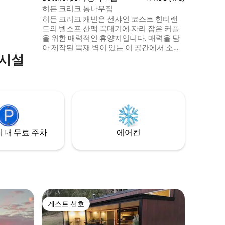
름답고 자연
히든 크리크 통나무집
세요.
히든 크리크 캐빈은 선샤인 코스트 힌터랜
드의 벨소프 산맥 꼭대기에 자리 잡은 커플
을 위한 매력적인 휴양지입니다. 매력을 담
아 제작된 목재 벽이 있는 이 공간에서 소박
의시설
한 우아함을 경험해보세요. 말레니와 우드
포드가 차로 단 20분 거리에 있어 한적함과
편리함을 모두 즐길 수 있습니다. 야외 목욕
탕이나 야외 화덕에서 휴식을 취해보세요.
아늑한 실내 벽난로에서 시설이 완비된 주
방에 이르기까지 모든 디테일이 게스트의
편안함을 보장합니다. 저희와 함께하는 첫
날 아침에는 아침 식사 바구니가 제공됩니
 내 무료 주차
에어컨
다.
게스트 선호
게스트 선호