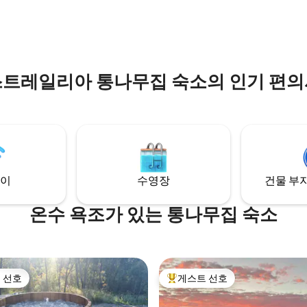
ndalonetasmania에서 팔로우하
러보거나 빅토리아에서 가장 아
그대로의 해변에서 수영을 즐겨보
트레일리아 통나무집 숙소의 인기 편
이
수영장
건물 부지
온수 욕조가 있는 통나무집 숙소
 선호
게스트 선호
스트 선호
상위 게스트 선호