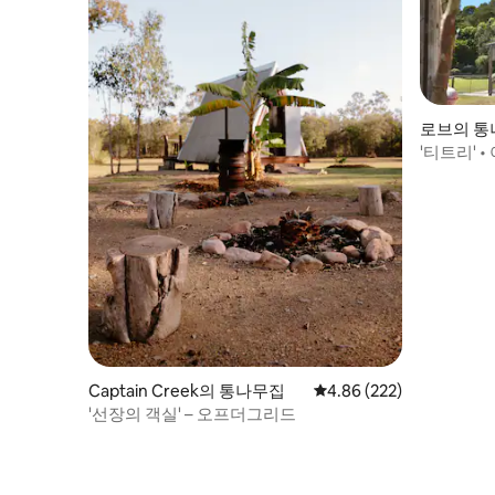
로브의 통
'티트리' 
지
Captain Creek의 통나무집
평점 4.86점(5점 만점), 
4.86 (222)
'선장의 객실' – 오프더그리드