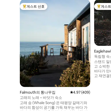
게스트 선호
게스트
상위 게스트 선호
상위 게
Eagleha
독립형 숙
스탠드 알
고 소박한
바다가 만
고 재연결
공기와 새
보고 욕조
스러운 분
Falmouth의 통나무집
평점 4.97점(5점 만점), 
4.97 (409)
으며, 나
고래의 노래 ~ 바닷가 숙소
에 쿠션은
고래 송 (Whale Song) 은 태평양 갈매기와
다. 이글
바다의 함성이 공기를 가득 채우는 바다 가
루프라 코