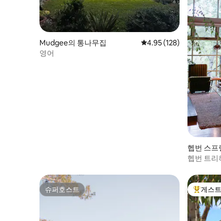
Mudgee의 통나무집
평점 4.95점(5점 만점), 
4.95 (128)
영어
헵번 스프링스
gs)의 통
헵번 트리
슈퍼호스트
게스트
슈퍼호스트
상위 게