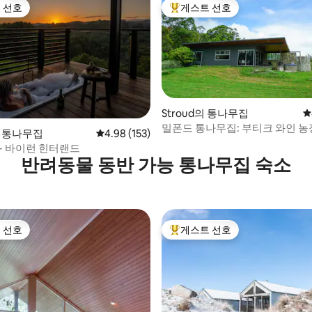
 선호
게스트 선호
스트 선호
상위 게스트 선호
Stroud의 통나무집
평
밀폰드 통나무집: 부티크 와인 농
후기 139개
l의 통나무집
평점 4.98점(5점 만점), 후기 153개
4.98 (153)
 - 바이런 힌터랜드
반려동물 동반 가능 통나무집 숙소
 선호
게스트 선호
스트 선호
상위 게스트 선호