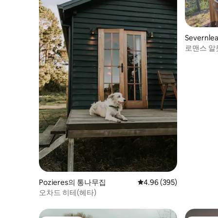
Severn
로맨스 알
Pozieres의 통나무집
평점 4.96점(5점 만점), 
4.96 (395)
오차드 히테(헤타)