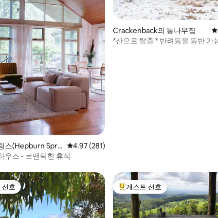
Crackenback의 통나무집
평
*산으로 탈출 * 반려동물 동반 가능
후기 128개
러운 편안함*
(Hepburn Sprin
평점 4.97점(5점 만점), 후기 281개
4.97 (281)
나무집
하우스 - 로맨틱한 휴식
 선호
게스트 선호
스트 선호
상위 게스트 선호