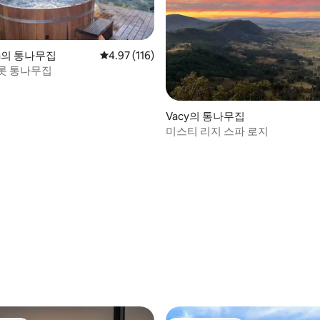
lea의 통나무집
평점 4.97점(5점 만점), 후기 116개
4.97 (116)
롯 통나무집
Vacy의 통나무집
미스티 리지 스파 로지
후기 395개