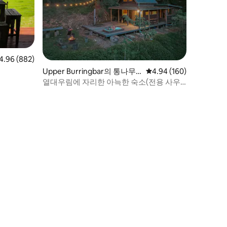
점 4.96점(5점 만점), 후기 882개
4.96 (882)
Upper Burringbar의 통나무
평점 4.94점(5점 만점), 
4.94 (160)
집
열대우림에 자리한 아늑한 숙소(전용 사우
나 포함)