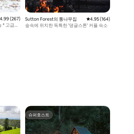
점 4.99점(5점 만점), 후기 267개
4.99 (267)
Sutton Forest의 통나무집
평점 4.95점(5점 만점), 
4.95 (164)
 * 고급스
숲속에 위치한 독특한 '댕글스톤' 커플 숙소
슈퍼호스트
슈퍼호스트