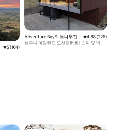
Adventure Bay의 통나무집
평점 4.88점(5점 만점), 
4.88 (226)
브루니 아일랜드 오션프런트 | 스파 및 벽난
평점 5점(5점 만점), 후기 104개
5 (104)
로