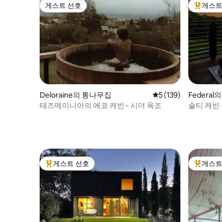
게스트 선호
게스트
게스트 선호
상위 게
Deloraine의 통나무집
평점 5점(5점 만점), 
5 (139)
Federa
태즈메이니아의 에코 캐빈 - 시더 욕조
솔티 캐빈
게스트 선호
게스트
상위 게스트 선호
상위 게