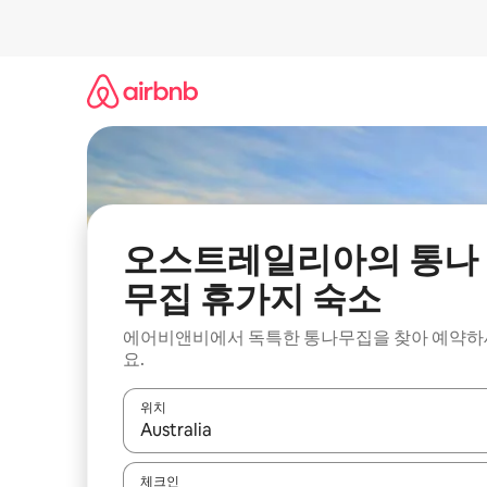
콘
텐
츠
로
바
로
가
기
오스트레일리아의 통나
무집 휴가지 숙소
에어비앤비에서 독특한 통나무집을 찾아 예약하
요.
위치
결과가 나오면 위·아래 화살표 키를 사용하거나 터치
체크인