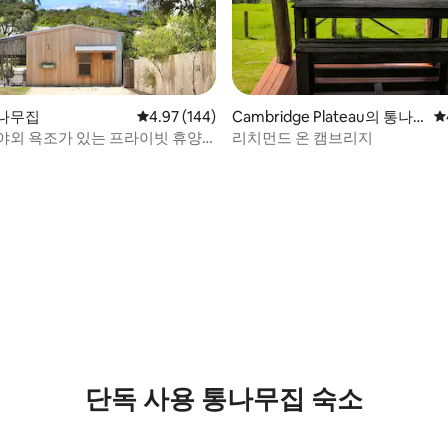
나무집
평점 4.97점(5점 만점), 후기 144개
4.97 (144)
Cambridge Plateau의 통나
평
무집
• 야외 욕조가 있는 프라이빗 휴양
리치먼드 온 캠브리지
후기 222개
단독 사용 통나무집 숙소