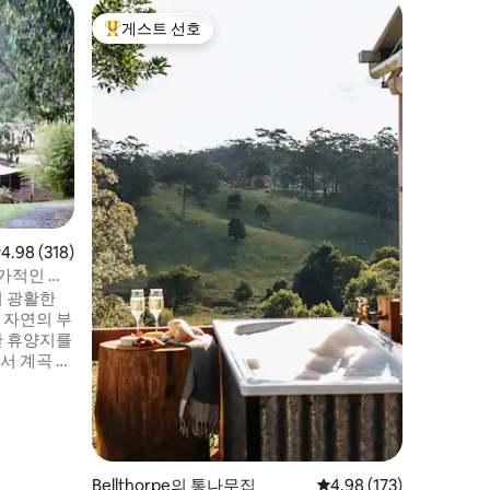
Howes 
게스트 선호
게스트 
상위 게스트 선호
게스트 
팍타 - 최
에일던 호
러산까지 
하는 이 
은 프라이
감을 갈망
지입니다.
박한 매력
긋한 아침
간을 보내
점 4.98점(5점 만점), 후기 318개
4.98 (318)
수 있습니
우고, 이
목가적인 부
감상할 수
의 광활한
은 자연의 부
한 휴양지를
서 계곡 전
 내부에서
가구를 즐
세요. 코
 주시하세
접 만들어보
립공원을 둘
Bellthorpe의 통나무집
평점 4.98점(5점 만점), 
4.98 (173)