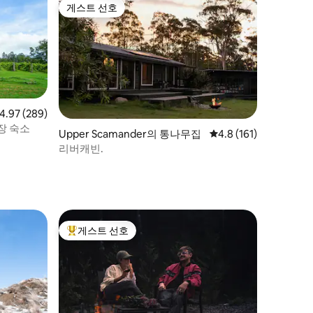
게스트 선호
게스트 선호
점 4.97점(5점 만점), 후기 289개
4.97 (289)
장 숙소
Upper Scamander의 통나무집
평점 4.8점(5점 만점), 
4.8 (161)
리버캐빈.
게스트 선호
상위 게스트 선호