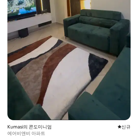
Kumasi의 콘도미니엄
신규 숙소
신규
에어비앤비 아파트