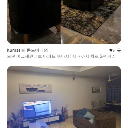
Kumasi의 콘도미니엄
신규 숙소
신규
모던 이그제큐티브 아파트 쿠마시 | 시내까지 차로 5분 거리