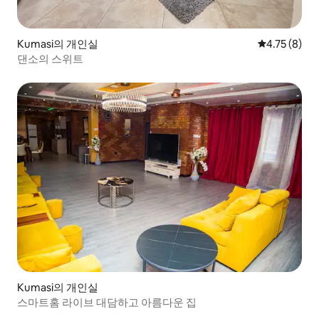
Kumasi의 개인실
평점 4.75점(
4.75 (8)
댄소의 스위트
Kumasi의 개인실
스마트홈 라이브 대담하고 아름다운 집