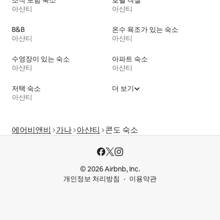
조식 포함 숙소
호텔 객실
아샨티
아샨티
B&B
온수 욕조가 있는 숙소
아샨티
아샨티
수영장이 있는 숙소
아파트 숙소
아샨티
아샨티
저택 숙소
더 보기
아샨티
에어비앤비
가나
아샨티
콘도 숙소
© 2026 Airbnb, Inc.
개인정보 처리방침
이용약관