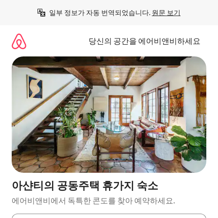
콘
일부 정보가 자동 번역되었습니다. 
원문 보기
텐
츠
로
당신의 공간을 에어비앤비하세요
바
로
가
기
아샨티의 공동주택 휴가지 숙소
에어비앤비에서 독특한 콘도를 찾아 예약하세요.