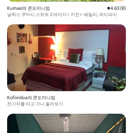
Kumasi의 콘도미니엄
평점 4.63점(
4.63 (8)
날럭스 쿠마시 스위트 2 데이지⭐️ 키친⭐️ 패밀리, 와이파이
Koforidua의 콘도미니엄
전기차를 타고 가나 둘러보기