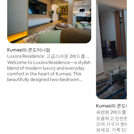
Kumasi의 콘도미니엄
Luxora Residence: 고급스러운 2베드룸 아
파트
Welcome to Luxora Residence—a stylish
blend of modern luxury and everyday
comfort in the heart of Kumasi. This
beautifully designed two-bedroom
apartment is perfect for business
travelers, couples, families, and
weekend getaways. Nestled in a
peaceful, secured gated estate, it offers
Kumasi의 콘도미
premium finishes and a relaxing
세련된 2베드룸 아파
atmosphere. Conveniently located just
이파이|에어컨|연
조용하고 안전한 위
minutes from KNUST campus , Adum,
으며 가구가 완비된
Ahodwo, Asokwa, and SG Mall, with
보세요. 가족 단위 
Kumasi International Airport only a 15-