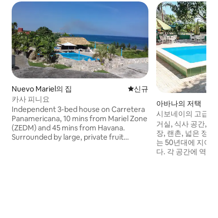
Nuevo Mariel의 집
신규 숙소
신규
카사 피니요
아바나의 저택
Independent 3-bed house on Carretera
시보네이의 고급스
Panamericana, 10 mins from Mariel Zone
거실, 식사 공간, 침
(ZEDM) and 45 mins from Havana.
장, 랜촌, 넓은 정원
Surrounded by large, private fruit
는 50년대에 지어
gardens. • 3 Bedrooms: Includes a
다. 각 공간에 역사적인 구성 요소가 있는 전
unique underground room with a private
형적인 독일 건축물
balcony and sea views. • Outdoors:
의 창작은 1950년
Private pool and large thatched ranchón
오토 블루메스 산체스 
with dining area. • Kitchen: Fully
Sánchez), 설탕
equipped with fridge, stove, and
다. 총 면적은 3000
microwave. • Utilities: Independent
식사 공간, 수영장,
backup (power plant)
갖추고 있습니다.