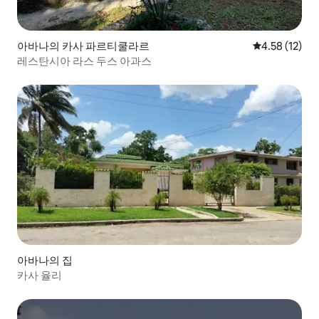
아바나의 카사 파르티쿨라르
평점 4.58점(5
4.58 (12)
레스탄시아 라스 두스 아과스
아바나의 집
카사 율리