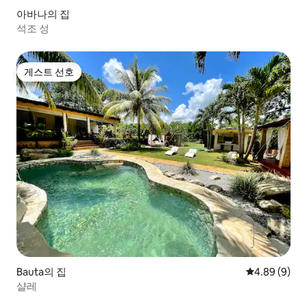
아바나의 집
석조 성
게스트 선호
게스트 선호
Bauta의 집
평점 4.89점(
4.89 (9)
샬레