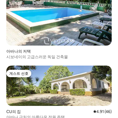
아바나의 저택
시보네이의 고급스러운 독일 건축물
게스트 선호
게스트 선호
CU의 집
평점 4.91점(5
4.91 (46)
아바나 근처의 아름다운 전원 주택.