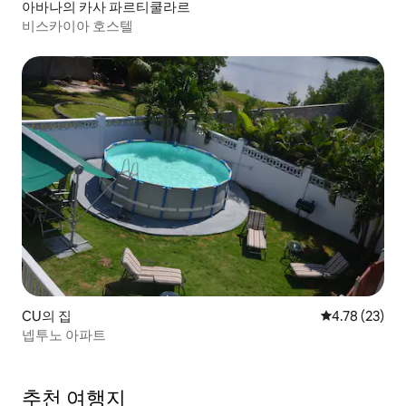
아바나의 카사 파르티쿨라르
비스카이아 호스텔
CU의 집
평점 4.78점(5
4.78 (23)
넵투노 아파트
추천 여행지