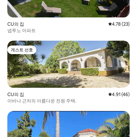
CU의 집
평점 4.78점(5
4.78 (23)
넵투노 아파트
게스트 선호
게스트 선호
CU의 집
평점 4.91점(5
4.91 (46)
아바나 근처의 아름다운 전원 주택.