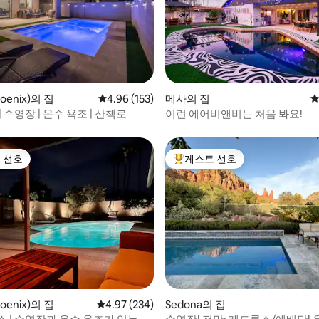
후기 160개
enix)의 집
평점 4.96점(5점 만점), 후기 153개
4.96 (153)
메사의 집
평
| 수영장 | 온수 욕조 | 산책로
이런 에어비앤비는 처음 봐요!
 선호
게스트 선호
스트 선호
상위 게스트 선호
후기 131개
enix)의 집
평점 4.97점(5점 만점), 후기 234개
4.97 (234)
Sedona의 집