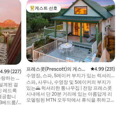
Sedona
게스트 선호
게스트
상위 게스트 선호
상위 게
온수 욕조
독특하면
식을 즐기세요. 숙소의 각 
을 즐길 
게스트가 
니다. 완비된 주방이 준비되어 있습니다. 바
비큐를 이
하이킹을 
스 브리지
하이킹 코
프레스콧(Prescott)의 게스트
평점 4.99점(5점 만점), 
4.99 (231)
점 4.99점(5점 만점), 후기 227개
4.99 (227)
다. 페이지 스프링스 와이너리 등 애리조나
용 별채
수영장, 스파, 5에이커 부지가 있는 럭셔리
최고의 와
자랑하는 건
통나무집 | MTN 전망
스파, 사우나, 수영장 및 5에이커의 부지가
습니다.
설계된 걸
있는🌄 럭셔리한 통나무집 | 전망 프레스콧
인 레드록
시내에서 단 20분 거리에 있는 아름답게 리
 제공합니
모델링된 MTN 오두막에서 휴식을 취하고
3베드룸/3
재충전하고 탈출하세요. 동네에서 가장 높
실, 셰프의
은 지점에 자리한 5에이커의 전용 부지로,
한 마스터
편안함을 희생하지 않고 전자기기를 끄고
하나는 잔
자연과 교감하기에 완벽한 장소입니다. 파
분수/연못이
노라마 산 전망, 자쿠지, 사우나, 계절 수영
로 연결됩니
장을 좋아하실 거예요. 낭만적인 휴양지, 평
트 스위트와