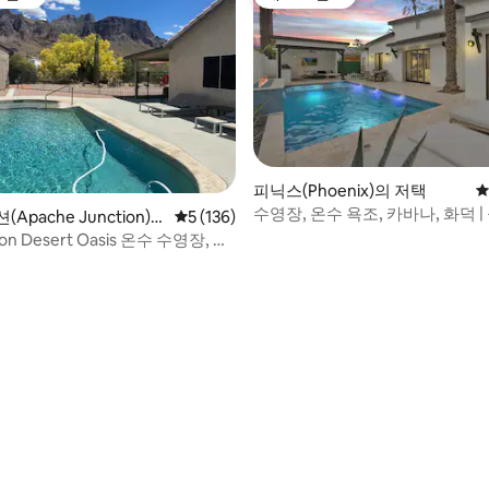
스트 선호
게스트 선호
후기 132개
피닉스(Phoenix)의 저택
평
수영장, 온수 욕조, 카바나, 화덕 |
Apache Junction)
평점 5점(5점 만점), 후기 136개
5 (136)
근처
tion Desert Oasis 온수 수영장, 스