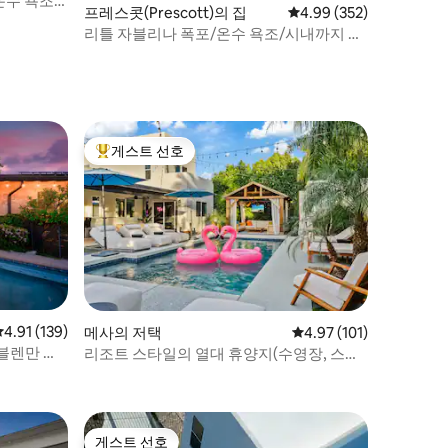
온수 욕조,
프레스콧(Prescott)의 집
평점 4.99점(5점 만점), 
4.99 (352)
리틀 자블리나 폭포/온수 욕조/시내까지 도
보
게스트 선호
상위 게스트 선호
평점 4.91점(5점 만점), 후기 139개
4.91 (139)
메사의 저택
평점 4.97점(5점 만점), 
4.97 (101)
 블렌만 엘
리조트 스타일의 열대 휴양지(수영장, 스파,
카바나 포함)
게스트 선호