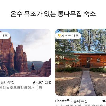
온수 욕조가 있는 통나무집 숙소
 선호
게스트 선호
스트 선호
상위 게스트 선호
의 통나무집
평점 4.97점(5점 만점), 후기 251개
4.97 (251)
이킹 & 오크크리크에서 수영
Flagstaff의 통나무집
평
레이지 베어 캐빈 - 전용 온수 욕조