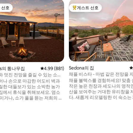
 선호
게스트 선호
스트 선호
상위 게스트 선호
Sedona의 집
평
eds의 통나무집
평점 4.99점(5점 만점), 후기 881개
4.99 (881)
채플 비스타 - 마법 같은 전망을 
와 멋진 전망을 즐길 수 있는 소박
축적 보석
나무집! Zion
채플 볼텍스를 경험하세요! 맞춤 
어나 손으로 마감한 어도비 벽과
작은 높은 천장과 세도나의 영적
질한 대들보가 있는 소박한 농가
산을 보여주는 거대한 유리창을
에서 휴식을 취해보세요. 염소
다. 새롭게 리모델링한 이 숙소는 
이거나, 소가 풀을 뜯는 저희의 전
욕실을 갖추고 있으며, 극적인 거
 탐험하거나, 온수 욕조에서 애리
주방, 식사 공간, 사무실, 로맨틱
몰을 감상하거나, 해먹에서 휴식
스위트 2개를 갖추고 있습니다. 
나, 바비큐에서 스테이크를 굽거
디, 온수 욕조, 바비큐, 편안한 
 옆에서 스모어와 별빛을 즐기며 밤
있는 아름다운 조경의 뒷마당으
하세요. 고급 넥타 매트리스와 고
다. 원형 계단을 따라 전용 로프
 즐기며 아늑한 영화의 밤을 보내
후기 302개