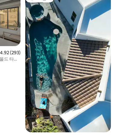
게스트 선호
점 4.92점(5점 만점), 후기 293개
4.92 (293)
 올드 타운