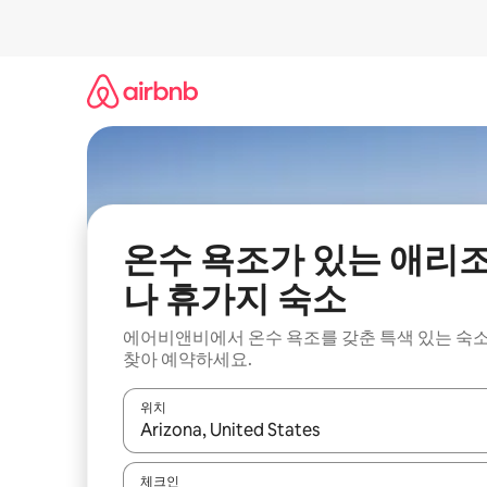
콘
텐
츠
로
바
로
가
기
온수 욕조가 있는 애리
나 휴가지 숙소
에어비앤비에서 온수 욕조를 갖춘 특색 있는 숙
찾아 예약하세요.
위치
결과가 나오면 위·아래 화살표 키를 사용하거나 터치
체크인