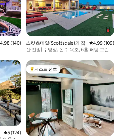
점 4.98점(5점 만점), 후기 140개
4.98 (140)
스캇츠데일(Scottsdale)의 집
평점 4.99점(5점 만점), 
4.99 (109)
산 전망| 수영장, 온수 욕조, 6홀 퍼팅 그린
게스트 선호
상위 게스트 선호
평점 5점(5점 만점), 후기 124개
5 (124)