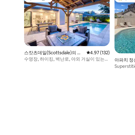
게스트 선호
상위 게
스캇츠데일(Scottsdale)의 저
평점 4.97점(5점 만점), 
4.97 (132)
택
수영장, 하이킹, 벽난로, 야외 거실이 있는
아파치 정션(
오아시스!
의 저택
Supersti
파, 전망