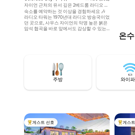
세요. 아
자이언 근처의 유서 깊은 2베드룸 라디오 타
장에서 갓 
워: 온수 욕조, 사우나
숙소를 예약하는 것 이상을 경험하세요 🎶
를 드실 수
라디오 타워는 1970년대 라디오 방송국이었
던 곳으로, 사우스 자이언의 악명 높은 붉은
암석 협곡을 바로 앞에서도 감상할 수 있는
온수
아늑한 2층 2베드룸 로프트로 새롭게 단장
되었습니다. 온수 욕조에서 휴식을 취하거
나, BBQ 그릴에서 그릴 요리를 즐기거나, 카
약을 타고 길 건너편에 있는 저수지까지 조
금만 걸어가 일몰을 감상하며 패들링을 즐
겨보세요. 유타 남부를 방문하는 것뿐만 아
니라 독특한 숙박을 통해 그 역사를 경험해
보세요! 반려동물 동반 가능: 고정 수수료
주방
와이파
$25. 카나브까지 40분, 자이언까지 1시간
게스트 선호
게스트
상위 게스트 선호
상위 게