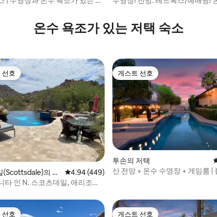
 | 수영장과 온수 욕조가 있는 프
수영장! 전망: 레드록스/예배당! 
닉스 숙소
전기차 충전기
온수 욕조가 있는 저택 숙소
 선호
게스트 선호
스트 선호
게스트 선호
투손의 저택
산 전망 + 온수 수영장 + 게임룸 |
cottsdale)의 저
평점 4.94점(5점 만점), 후기 449개
4.94 (449)
후기 106개
름
니타 인 N. 스코츠데일, 애리조나
프
 선호
게스트 선호