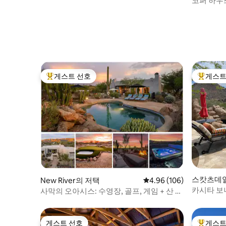
코퍼 하우스
라이빗 피
게스트 선호
게스트
상위 게스트 선호
상위 게
스캇츠데일(S
New River의 저택
평점 4.96점(5점 만점), 
4.96 (106)
택
카시타 보
사막의 오아시스: 수영장, 골프, 게임 + 산 전
트룬 & 골
망
게스트 선호
게스트