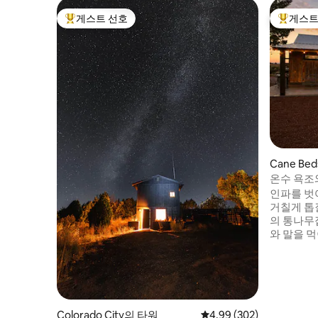
게스트 선호
게스트
상위 게스트 선호
상위 게
Cane B
온수 욕조
한 목장 통
인파를 벗
거칠게 톱
의 통나무집
와 말을 먹
용 협곡을
조나의 일
을 취하거
나, 화덕
을 마무리
급 침구를
Colorado City의 타워
평점 4.99점(5점 만점), 
4.99 (302)