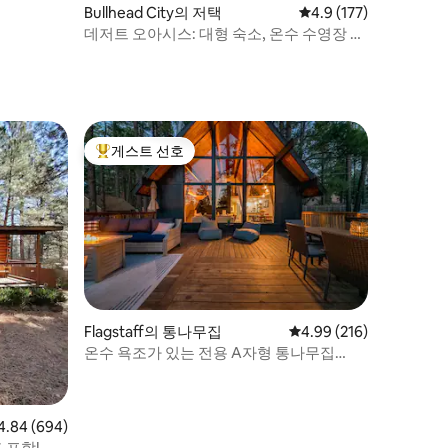
Bullhead City의 저택
평점 4.9점(5점 만점), 
4.9 (177)
데저트 오아시스: 대형 숙소, 온수 수영장 및
스파
게스트 선호
상위 게스트 선호
Flagstaff의 통나무집
평점 4.99점(5점 만점), 
4.99 (216)
온수 욕조가 있는 전용 A자형 통나무집
#bigdeckenergy
점 4.84점(5점 만점), 후기 694개
4.84 (694)
 포함!