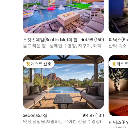
스캇츠데일(Scottsdale)의 집
평점 4.99점(5점 만점), 
4.99 (160)
피닉스(Pho
올드 타운 팜 - 상쾌한 수영장, 자쿠지, 화덕
산악 숙소 
게스트 선호
게스트
상위 게스트 선호
상위 게
Sedona의 집
평점 4.97점(5점 만점), 
4.97 (131)
멋진 전망을 자랑하는 우아한 전용 수영장!
피닉스(Pho