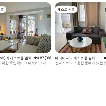
선호
게스트 선호
선호
게스트 선호
nis)의 게스트용 별채
평점 4.87점(5점 만점), 후기 38개
4.87 (38)
아리아나의 게스트용 별채
평
 위치한 독립적이고 아늑하고 매력
엔나스르의 조용한 동네에 있는 
디오
트