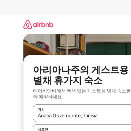
콘
텐
츠
로
바
로
가
기
아리아나주의 게스트용
별채 휴가지 숙소
에어비앤비에서 특색 있는 게스트용 별채 숙소를
아 예약하세요.
위치
결과가 나오면 위·아래 화살표 키를 사용하거나 터치
체크인