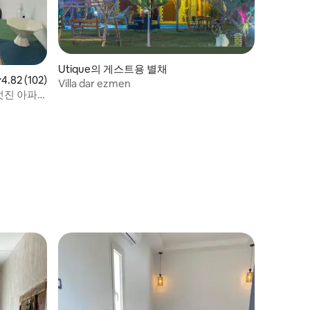
Utique의 게스트용 별채
점 4.82점(5점 만점), 후기 102개
4.82 (102)
Villa dar ezmen
멋진 아파