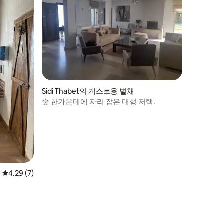
Sidi Thabet의 게스트용 별채
숲 한가운데에 자리 잡은 대형 저택.
평점 4.29점(5점 만점), 후기 7개
4.29 (7)