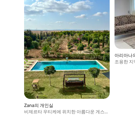
아리아나의
조용한 지
Zana의 개인실
비제르타 우티케에 위치한 아름다운 게스트
하우스