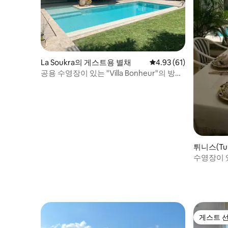
La Soukra의 게스트용 별채
평점 4.93점(5점 만점),
4.93 (61)
공용 수영장이 있는 "Villa Bonheur"의 방갈
로
튀니스(Tu
수영장이 
게스트 
게스트 