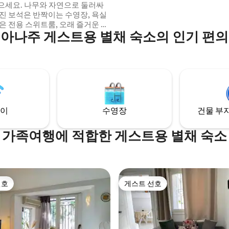
으세요. 나무와 자연으로 둘러싸
겨진 보석은 반짝이는 수영장, 욕실
은 전용 스위트룸, 오래 즐거운 식
아나주 게스트용 별채 숙소의 인기 편
 마련된 공용 주방을 제공합니다.
 멋진 곳이며, Geant에서 불과
리에 있는 개인적인 안식처입니다.
의 아름다움에 푹 빠져보세요 🩷
념해주세요. 다른 게스트가 동시
수 있습니다***
이
수영장
건물 부지
가족여행에 적합한 게스트용 별채 숙소
선호
게스트 선호
선호
게스트 선호