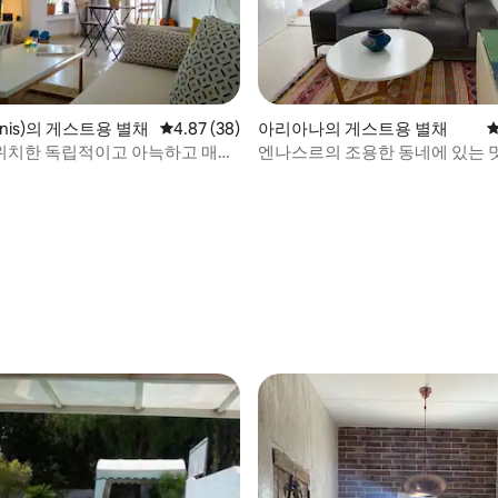
nis)의 게스트용 별채
평점 4.87점(5점 만점), 후기 38개
4.87 (38)
아리아나의 게스트용 별채
평
 위치한 독립적이고 아늑하고 매력
엔나스르의 조용한 동네에 있는 
디오
트