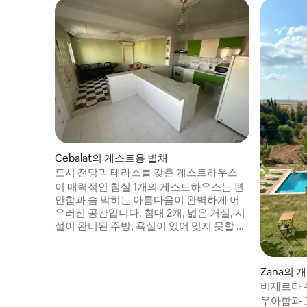
Cebalat의 게스트용 별채
도시 전망과 테라스를 갖춘 게스트하우스
이 매력적인 침실 1개의 게스트하우스는 편
안함과 숨 막히는 아름다움이 완벽하게 어
우러진 공간입니다. 침대 2개, 넓은 거실, 시
설이 완비된 주방, 욕실이 있어 잊지 못할 숙
박을 즐기실 수 있도록 설계되었습니다. 전
용 테라스에 나가 아침 커피나 저녁 휴식을
즐기며 도시의 탁 트인 전망을 감상해보세
Zana의 
요. 숙소에는 에어컨이 완비되어 있으며, 와
비제르타 
이파이와 평면 TV가 있어 엔터테인먼트를
하우스
우아함과 
즐길 수 있습니다. 또한, 근처에 버스 터미널