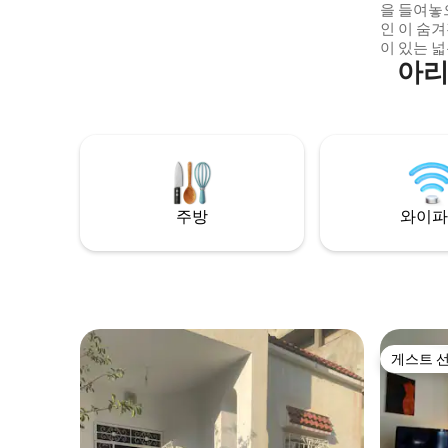
을 들여놓
이 있어 도시를 쉽게 둘러볼 수 있습니다.
인 이 숨
이 있는 넓
아리
사를 위해
사진보다 더
20분 거
카사 비바
🌴☀️ ***여러 개의 객실을 갖춘 게스트 하우
스임을 유
에 숙박할 
주방
와이파
게스트 
게스트 