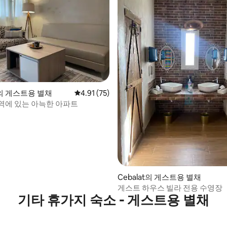
 게스트용 별채
평점 4.91점(5점 만점), 후기 75개
4.91 (75)
역에 있는 아늑한 아파트
Cebalat의 게스트용 별채
게스트 하우스 빌라 전용 수영장
기타 휴가지 숙소 - 게스트용 별채