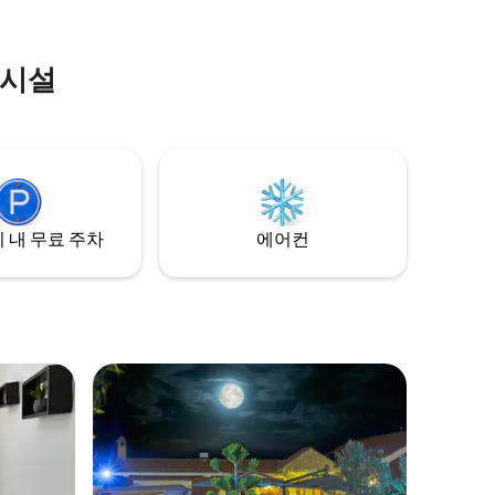
의 매력적
장, 바베큐
파 베드를
의시설
템으로 보
틀, 택시
시 예약. 
원, 해변
기에 이상
지금 예약
 내 무료 주차
에어컨