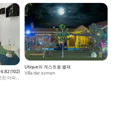
Utique의 게스트용 별채
점 4.82점(5점 만점), 후기 102개
4.82 (102)
Villa dar ezmen
멋진 아파