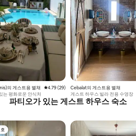
 후기 61개
nis)의 게스트용 별채
평점 4.79점(5점 만점), 후기 29개
4.79 (29)
Cebalat의 게스트용 별채
있는 평화로운 안식처
게스트 하우스 빌라 전용 수영장
파티오가 있는 게스트 하우스 숙소
선호
선호