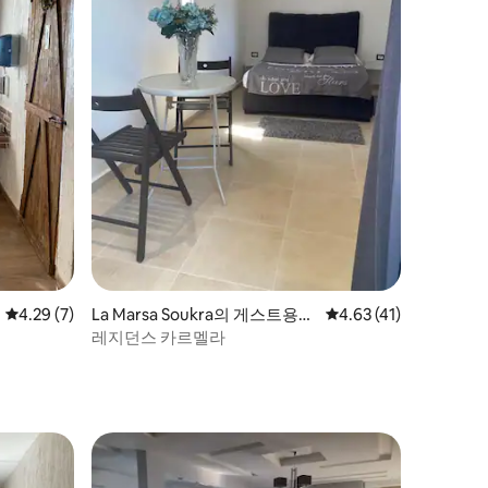
평점 4.29점(5점 만점), 후기 7개
4.29 (7)
La Marsa Soukra의 게스트용
평점 4.63점(5점 만점),
4.63 (41)
별채
레지던스 카르멜라