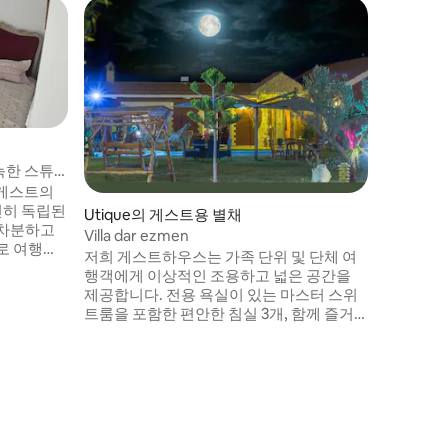
늑한 스튜
 게스트의
전히 독립된
Utique의 게스트용 별채
 차분하고
Villa dar ezmen
로 여행자
저희 게스트하우스는 가족 단위 및 단체 여
행객에게 이상적인 조용하고 넓은 공간을
와이파이,
제공합니다. 전용 욕실이 있는 마스터 스위
실용적이고
트룸을 포함한 편안한 침실 3개, 함께 즐거
. 출장
운 시간을 보낼 수 있도록 마련된 거실 2개,
스튜디오는
주방 2개를 즐기세요. 평화로운 안식처인 전
의 완벽한
용 수영장에서 휴식을 취하세요. 개인적인
공간이면서 현지 관광지와 가깝기 때문에
튀니스(Tu
잊지 못할 추억을 만들 수 있는 완벽한 숙소
수영장이 
입니다. 조식은 요금에 포함되어 있지 않습
고급스럽고
니다.