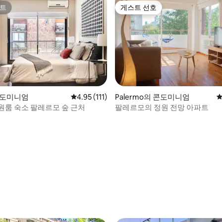
트
게스트 선호
트
게스트 선호
콘도미니엄
평점 4.95점(5점 만점), 후기 111개
4.95 (111)
Palermo의 콘도미니엄
평
원룸 숙소 팔레르모 숲 근처
팔레르모의 정원 전망 아파트
후기 193개