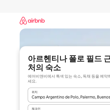
콘
텐
츠
로
바
로
가
기
아르헨티나 폴로 필드 
처의 숙소
에어비앤비에서 특색 있는 숙소, 독채 등을 예약
세요.
위치
결과가 나오면 위·아래 화살표 키를 사용하거나 터치
체크인