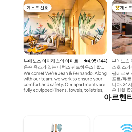
게스트 선호
게스트
게스트 선호
상위 게
부에노스 아이레스의 아파트
평점 4.95점(5점 만점), 
4.95 (144)
부에노스 
니엄
온수 욕조가 있는 디럭스 펜트하우스 | 팔레
소호 스카
르모 할리우드
Welcome! We’re Jean & Fernando. Along
팔레르모 
with our team, we work to ensure your
프트/듀플
comfort and safety. Our apartments are
니다. 24
fully equipped (linens, towels, toiletries,
은 11월 1
아르헨티
etc). We have prime locations in Palermo,
세탁소와 
Recoleta, Puerto Madero, and near the
2시, 체크
Obelisk. Check-in starts at 1 PM and
사이에 도
Check-out is until 11 AM. To help with
료가 부과됩
your flight schedule, we offer free
체크인이 
luggage storage anytime for early
이에는 체크
arrivals or late departures. Read on to
9시~오후 16시. 아파트