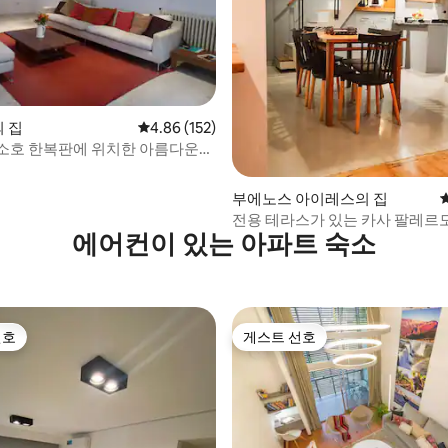
후기 111개
의 집
평점 4.86점(5점 만점), 후기 152개
4.86 (152)
소호 한복판에 위치한 아름다운
부에노스 아이레스의 집
전용 테라스가 있는 카사 팔레르
에어컨이 있는 아파트 숙소
선호
게스트 선호
선호
게스트 선호