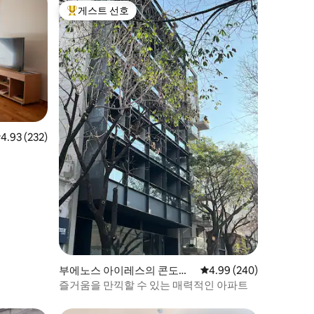
게스트 선호
상위 게스트 선호
점 4.93점(5점 만점), 후기 232개
4.93 (232)
부에노스 아이레스의 콘도미
평점 4.99점(5점 만점), 
4.99 (240)
니엄
즐거움을 만끽할 수 있는 매력적인 아파트