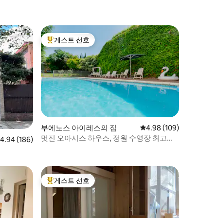
게스트 선호
상위 게스트 선호
부에노스 아이레스의 집
평점 4.98점(5점 만점), 
4.98 (109)
멋진 오아시스 하우스, 정원 수영장 최고의
점 4.94점(5점 만점), 후기 186개
4.94 (186)
지역 600m2
게스트 선호
상위 게스트 선호