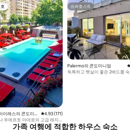
선호
슈퍼호스트
선호
슈퍼호스트
후기 154개
Palermo의 콘도미니엄
평
독특하고 햇살이 좋은 2베드룸 숙소
테라스 및 수영장
아이레스의 콘도미니
평점 4.93점(5점 만점), 후기 171개
4.93 (171)
나 푸에르토 마데로의 고급 레지
가족 여행에 적합한 하우스 숙소