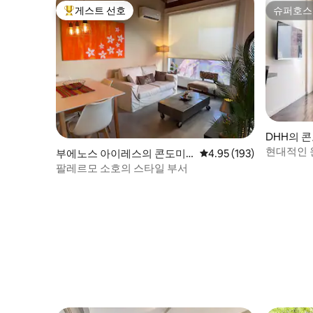
게스트 선호
슈퍼호스
상위 게스트 선호
슈퍼호스
DHH의 
현대적인 
부에노스 아이레스의 콘도미
평점 4.95점(5점 만점), 
4.95 (193)
니엄
팔레르모 소호의 스타일 부서