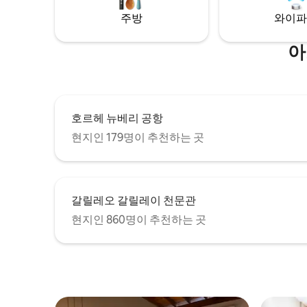
learn more about this property and the
180cm x 200
주방
와이파
area. We’re happy to help!
제든지 연
아
호르헤 뉴베리 공항
현지인 179명이 추천하는 곳
갈릴레오 갈릴레이 천문관
현지인 860명이 추천하는 곳