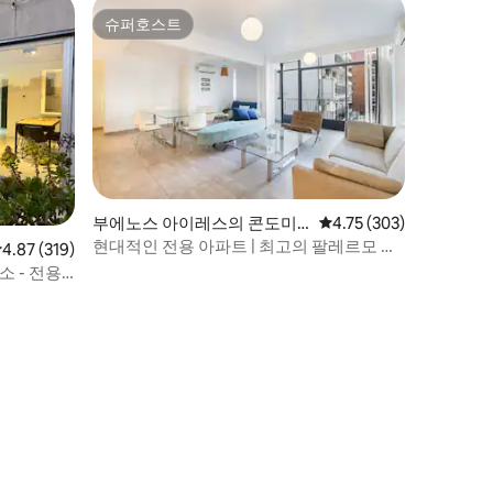
슈퍼호스트
슈퍼호스트
부에노스 아이레스의 콘도미
평점 4.75점(5점 만점), 
4.75 (303)
니엄
현대적인 전용 아파트 | 최고의 팔레르모 위
점 4.87점(5점 만점), 후기 319개
4.87 (319)
치
 - 전용