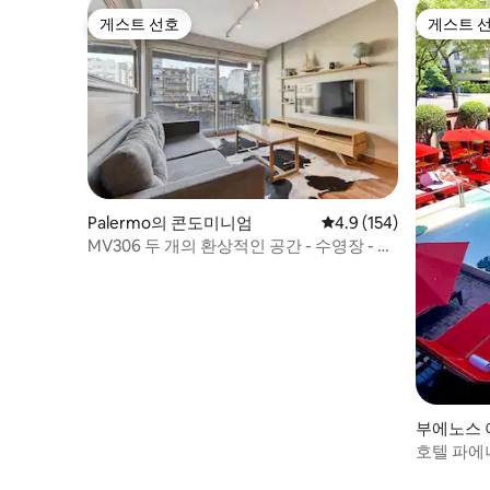
게스트 선호
게스트 
게스트 선호
게스트 
Palermo의 콘도미니엄
평점 4.9점(5점 만점), 
4.9 (154)
MV306 두 개의 환상적인 공간 - 수영장 - 헬
스장
부에노스 
엄
호텔 파에
던스