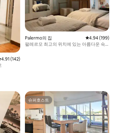
Palermo의 집
평점 4.94점(5점 만점), 
4.94 (199)
팔레르모 최고의 위치에 있는 아름다운 숙
소
평점 4.91점(5점 만점), 후기 142개
4.91 (142)
모
슈퍼호스트
슈퍼호스트