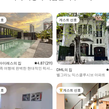
선호
게스트 선호
선호
게스트 선호
후기 111개
아이레스의 집
평점 4.87점(5점 만점), 후기 211개
4.87 (211)
가족 여행에 완벽한 현대적인 럭셔
DML의 집
평
벨그라노 익스클루시브 아파트
선호
게스트 선호
선호
상위 게스트 선호