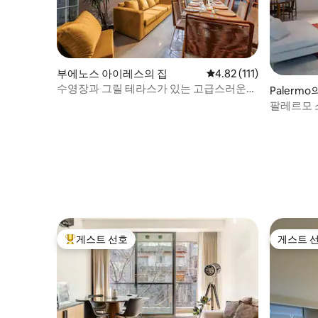
부에노스 아이레스의 집
평점 4.82점(5점 만점), 
4.82 (111)
수영장과 그릴 테라스가 있는 고급스러운
Palermo
별장
팔레르모 
로프트.
게스트 선호
게스트 
상위 게스트 선호
게스트 