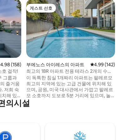
Palerm
게스트 선호
슈퍼호
게스트 선호
슈퍼호
수영장 및
현대적인 
1베드룸 
있는 넓은 
밍 계정 
이 완비되
대가 있습
한 느낌의
편안한 
니다. 건
점 4.98점(5점 만점), 후기 158개
4.98 (158)
부에노스 아이레스의 아파트
평점 4.99점(5점 만점), 
4.99 (142)
동일한 크
호 걸작!
최고의 1BR 아파트 전용 테라스 2개의 수영
니다. 장
장, 바비큐, 아케이드!
구 그룹과
이 독특한 침실 1개짜리 아파트는 팔레르모
은 예약 
의 즐거움
최고의 지역에 있는 고급 건물에 위치해 있
 숙
으며, 공원, 미국 대사관에서 가깝고 팔레르
위치해 있
모 소호까지 도보로 5분 거리에 있으며, 놀
 편의시설
 바가 숙
라운 레스토랑, 쇼핑, 바 장면이 있습니다.
아파트에는 아케이드 게임, 네스프레소 머
다른 방향으
신, 케이블 채널이 구비된 TV 2개, 초고속 인
 거리에 있
터넷, 숙소 내 세탁기-건조기 등이 있습니다!
건물에는 24시간 보안, 수영장 2개, 바비큐,
사를 즐기며
헬스장, 사우나, 마사지 룸, 스카이 센터, 비
피트의 전용
즈니스 센터, 미디어 룸, 음악 룸이 있습니