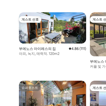
게스트 선호
게스트 
게스트 선호
게스트 
부에노스 아이레스의 집
평점 4.86점(5점 만점), 
4.86 (111)
야외, 녹지, 매력적. 120m2
부에노스 
커플 및 
리 숙소
슈퍼호스트
게스트 
슈퍼호스트
게스트 