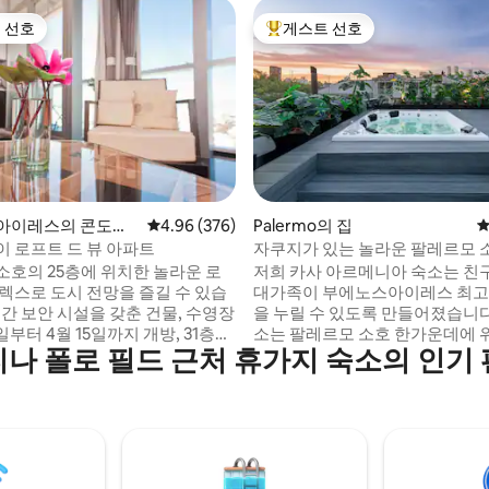
 선호
게스트 선호
스트 선호
상위 게스트 선호
후기 144개
아이레스의 콘도미
평점 4.96점(5점 만점), 후기 376개
4.96 (376)
Palermo의 집
평
이 로프트 드 뷰 아파트
자쿠지가 있는 놀라운 팔레르모 소
소호의 25층에 위치한 놀라운 로
저희 카사 아르메니아 숙소는 친
렉스로 도시 전망을 즐길 수 있습
대가족이 부에노스아이레스 최고
시간 보안 시설을 갖춘 건물, 수영장
을 누릴 수 있도록 만들어졌습니다. 저희
5일부터 4월 15일까지 개방, 31층에
소는 팔레르모 소호 한가운데에 
나 폴로 필드 근처 휴가지 숙소의 인기
헬스장이 있습니다. 체크인: 오후
으며 최고의 카페, 레스토랑, 상점,
아웃: 오전 11시. 오후 8시부터 자정
소 바로 앞에 있습니다. 한 방향으로는 세라
착하는 경우 20달러의 늦은 수수
노 광장에서 3블록 거리에 있고 
니다. 전날 예약 시 오전 8시에
로는 아르메니아 광장에서 3블록
가능합니다. 자정부터 오전 8시 사
습니다! 이 놀라운 도시를 둘러본 후 나만의
인할 수 없습니다. 짐 보관: 오전
자쿠지, 선데크, 바비큐, 야외 식
 사이즈 침대는
휴식을 취할 수 있는 3000평방 