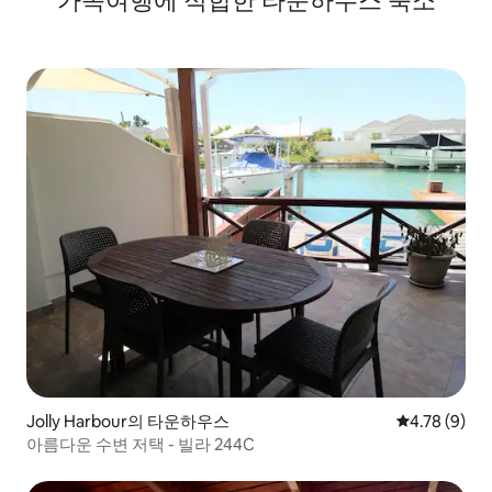
가족여행에 적합한 타운하우스 숙소
Jolly Harbour의 타운하우스
평점 4.78점(
4.78 (9)
아름다운 수변 저택 - 빌라 244C