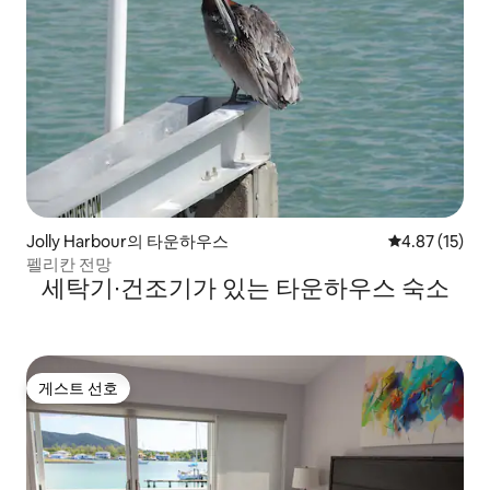
Jolly Harbour의 타운하우스
평점 4.87점(5
4.87 (15)
펠리칸 전망
세탁기∙건조기가 있는 타운하우스 숙소
게스트 선호
게스트 선호