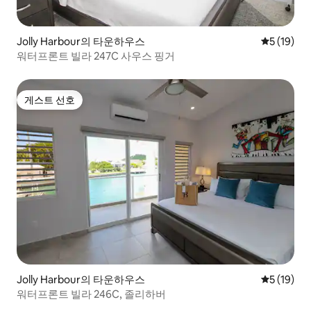
Jolly Harbour의 타운하우스
평점 5점(5
5 (19)
워터프론트 빌라 247C 사우스 핑거
게스트 선호
게스트 선호
Jolly Harbour의 타운하우스
평점 5점(5
5 (19)
워터프론트 빌라 246C, 졸리하버