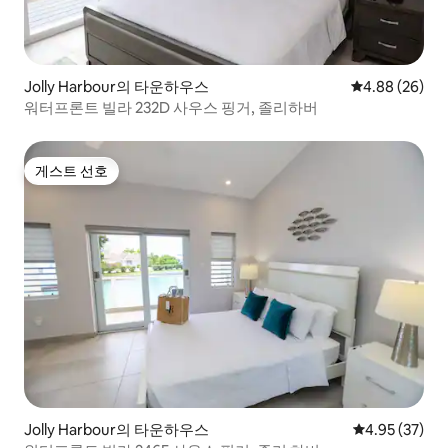
Jolly Harbour의 타운하우스
평점 4.88점(5
4.88 (26)
워터프론트 빌라 232D 사우스 핑거, 졸리하버
게스트 선호
게스트 선호
Jolly Harbour의 타운하우스
평점 4.95점(5
4.95 (37)