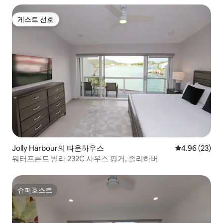
게스트 선호
게스트 선호
Jolly Harbour의 타운하우스
평점 4.96점(5
4.96 (23)
워터프론트 빌라 232C 사우스 핑거, 졸리하버
슈퍼호스트
슈퍼호스트