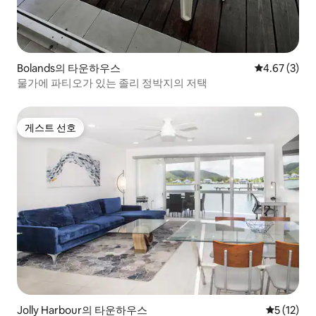
Bolands의 타운하우스
평점 4.67점(
4.67 (3)
물가에 파티오가 있는 졸리 정박지의 저택
게스트 선호
게스트 선호
Jolly Harbour의 타운하우스
평점 5점(5
5 (12)