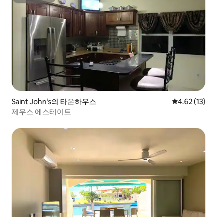
슈퍼호스트
Saint John's의 타운하우스
평점 4.62점(5
4.62 (13)
제우스 에스테이트