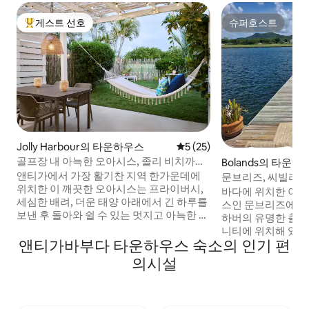
게스트 선호
슈퍼호스트
상위 게스트 선호
슈퍼호스트
Jolly Harbour의 타운하우스
평점 5점(5점 만점), 후기 25
5 (25)
골프장 내 아늑한 오아시스, 졸리 비치까지
Bolands의 타운하
도보 거리
앤티가에서 가장 활기찬 지역 한가운데에
문브리즈, 씨빌라 
위치한 이 깨끗한 오아시스는 프라이버시,
뮤니티
바다에 위치한 아
세심한 배려, 더운 태양 아래에서 긴 하루를
스인 문브리즈에서 
보낸 후 돌아와 쉴 수 있는 멋지고 아늑한 장
하버의 유명한 출입
소를 좋아하는 사람들을 위해 설계되었습
니티에 위치해 있으
니다. • JH 커뮤니티 수영장, 테니스장, 피클
앤티가바부다 타운하우스 숙소의 인기 편
용한 지역에 있습니다. 한적한 해변
볼 코트를 이용할 수 있습니다. • 졸리 비치,
보로 5분, 에피쿠
의시설
노스 비치, 사우스 비치까지 도보 10~15분 •
하나), 여러 레스토
슈퍼마켓, 레스토랑, 마리나까지 도보로
헬스장, 무료 커뮤
10~15분 거리 • 인근에서 골프 카트 대여 가
아름다운 해변까지 
능 • 유료 헬스장 이용 가능