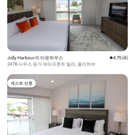
Jolly Harbour의 타운하우스
평점 4.75점(
4.75 (4)
247B 사우스 핑거 워터프론트 빌라, 졸리하버
게스트 선호
게스트 선호