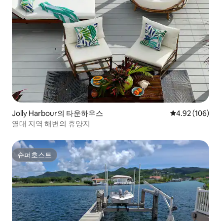
Jolly Harbour의 타운하우스
평점 4.92점(5점
4.92 (106)
열대 지역 해변의 휴양지
슈퍼호스트
슈퍼호스트