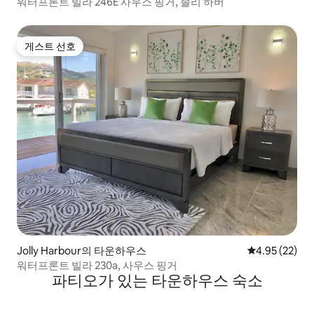
워터프론트 빌라 246E 사우스 핑거, 졸리 하버
게스트 선호
게스트 선호
Jolly Harbour의 타운하우스
평점 4.95점(5
4.95 (22)
워터프론트 빌라 230a, 사우스 핑거
파티오가 있는 타운하우스 숙소