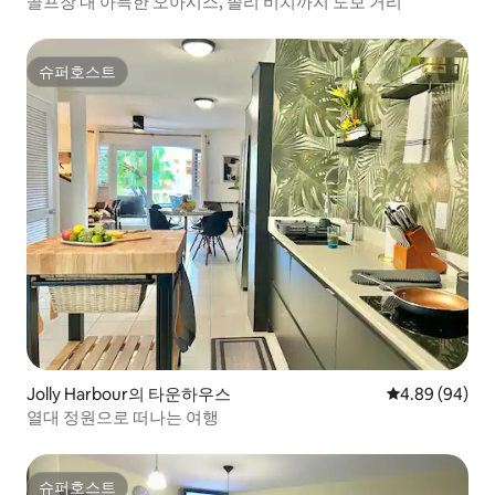
골프장 내 아늑한 오아시스, 졸리 비치까지 도보 거리
슈퍼호스트
슈퍼호스트
Jolly Harbour의 타운하우스
평점 4.89점(5
4.89 (94)
열대 정원으로 떠나는 여행
슈퍼호스트