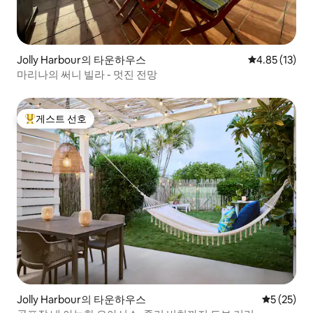
Jolly Harbour의 타운하우스
평점 4.85점(5
4.85 (13)
마리나의 써니 빌라 - 멋진 전망
게스트 선호
상위 게스트 선호
Jolly Harbour의 타운하우스
평점 5점(5
5 (25)