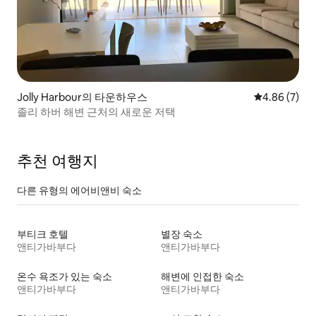
Jolly Harbour의 타운하우스
평점 4.86점(
4.86 (7)
졸리 하버 해변 근처의 새로운 저택
추천 여행지
다른 유형의 에어비앤비 숙소
부티크 호텔
별장 숙소
앤티가바부다
앤티가바부다
온수 욕조가 있는 숙소
해변에 인접한 숙소
앤티가바부다
앤티가바부다