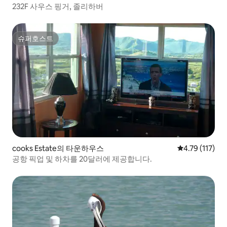
232F 사우스 핑거, 졸리하버
슈퍼호스트
슈퍼호스트
cooks Estate의 타운하우스
평점 4.79점(5
4.79 (117)
공항 픽업 및 하차를 20달러에 제공합니다.