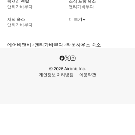
럭셔리 렌탈
조식 포함 숙소
앤티가바부다
앤티가바부다
저택 숙소
더 보기
앤티가바부다
에어비앤비
앤티가바부다
타운하우스 숙소
© 2026 Airbnb, Inc.
개인정보 처리방침
이용약관