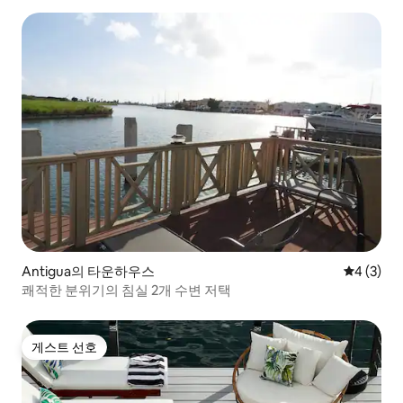
Antigua의 타운하우스
평점 4점(
4 (3)
쾌적한 분위기의 침실 2개 수변 저택
게스트 선호
게스트 선호