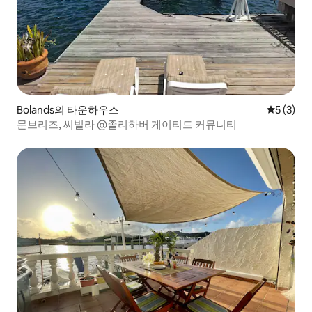
Bolands의 타운하우스
평점 5점(
5 (3)
문브리즈, 씨빌라 @졸리하버 게이티드 커뮤니티