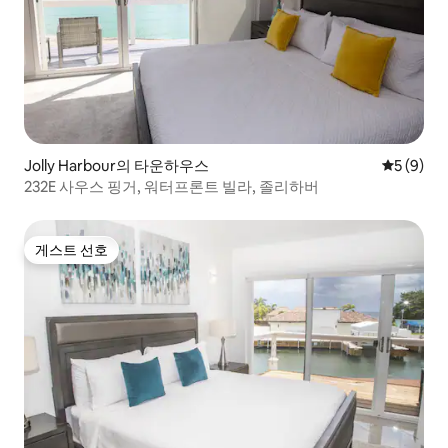
Jolly Harbour의 타운하우스
평점 5점(
5 (9)
232E 사우스 핑거, 워터프론트 빌라, 졸리하버
게스트 선호
게스트 선호