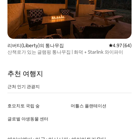
리버티(Liberty)의 통나무집
평점 4.97점(5
4.97 (64)
산책로가 있는 글램핑 통나무집 | 화덕 + Starlink 와이파이
추천 여행지
근처 인기 관광지
호모치토 국립 숲
머틀스 플랜테이션
글로벌 야생동물 센터