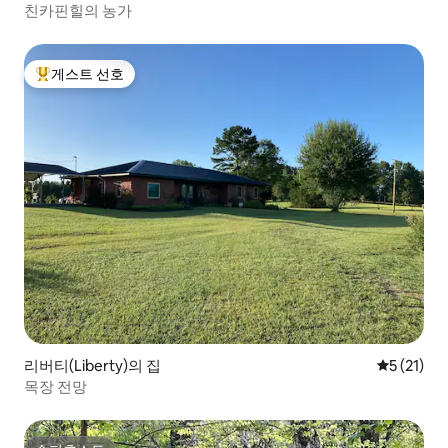
친카핀힐의 농가
게스트 선호
상위 게스트 선호
리버티(Liberty)의 집
평점 5점(5
5 (21)
목장 전망