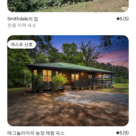
Smithdale의 집
평점 5점(
5 (5)
전원 지역 숙소
게스트 선호
게스트 선호
매그놀리아의 농장 체험 숙소
평점 5점(
5 (9)