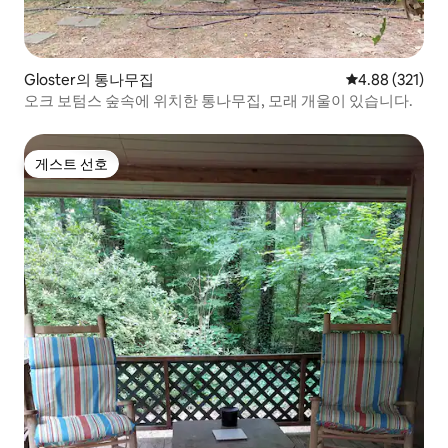
Gloster의 통나무집
평점 4.88점(5점
4.88 (321)
오크 보텀스 숲속에 위치한 통나무집, 모래 개울이 있습니다.
게스트 선호
게스트 선호