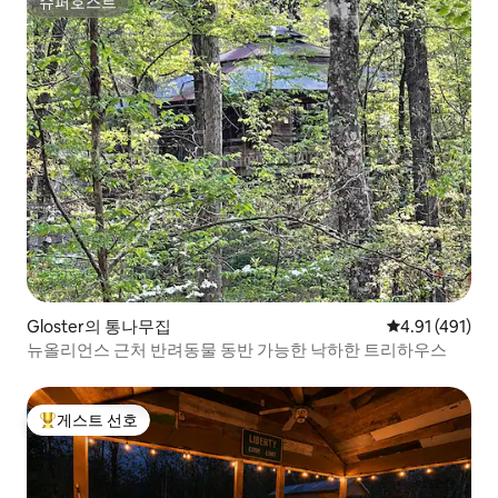
슈퍼호스트
슈퍼호스트
Gloster의 통나무집
평점 4.91점(5
4.91 (491)
뉴올리언스 근처 반려동물 동반 가능한 낙하한 트리하우스
게스트 선호
상위 게스트 선호