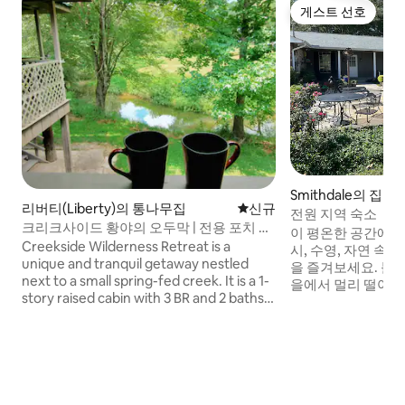
게스트 선호
게스트 선호
Smithdale의 집
리버티(Liberty)의 통나무집
신규 숙소
신규
전원 지역 숙소
크리크사이드 황야의 오두막 | 전용 포치 +
이 평온한 공간에서
침실 3개
Creekside Wilderness Retreat is a
시, 수영, 자연 속
unique and tranquil getaway nestled
을 즐겨보세요. 불
next to a small spring-fed creek. It is a 1-
을에서 멀리 떨어진
story raised cabin with 3 BR and 2 baths.
을 즐기세요. 이 
It has all the modern amenities, including
움을 위해 완전히 
Wi-Fi, while letting you get close to
무가 필요한 경우,
nature from the comfort of our balcony
링크 인터넷이 있습
porches. Prepare to escape! *No
개, 퀸사이즈 침대 
children under 8 years of age or any
최대 8명까지 숙박할
animals*
에는 에어 매트리스