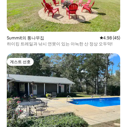
Summit의 통나무집
평점 4.98점(5
4.98 (45)
하이킹 트레일과 낚시 연못이 있는 아늑한 산 정상 오두막!
게스트 선호
게스트 선호