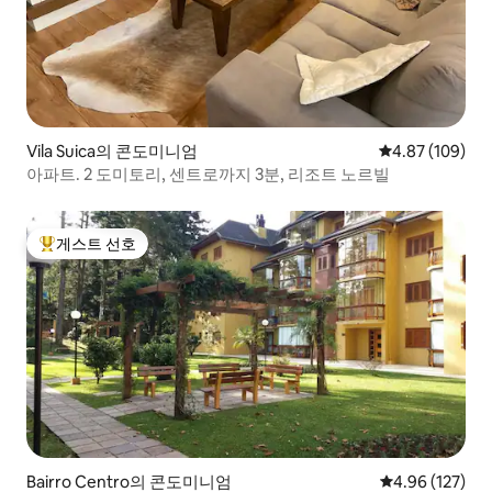
Vila Suica의 콘도미니엄
평점 4.87점(5점
4.87 (109)
아파트. 2 도미토리, 센트로까지 3분, 리조트 노르빌
게스트 선호
상위 게스트 선호
Bairro Centro의 콘도미니엄
평점 4.96점(5점
4.96 (127)