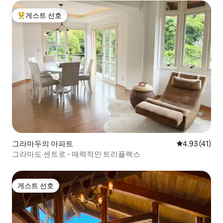
게스트 선호
상위 게스트 선호
그라마두의 아파트
평점 4.93점(
4.93 (41)
그라마도 센트로 - 매력적인 트리플렉스
게스트 선호
게스트 선호