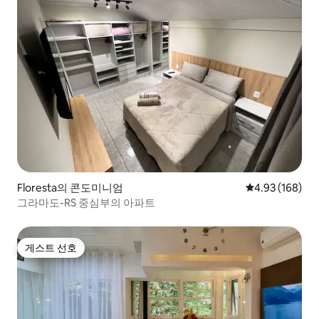
Floresta의 콘도미니엄
평점 4.93점(5점
4.93 (168)
그라마도-RS 중심부의 아파트
게스트 선호
게스트 선호