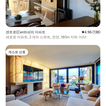
센트로(Centro)의 아파트
평점 4.96점(5점
4.96 (138)
새로운 아파트, 2 개의 스위트, 전면, 180m 지하 거리!
게스트 선호
게스트 선호