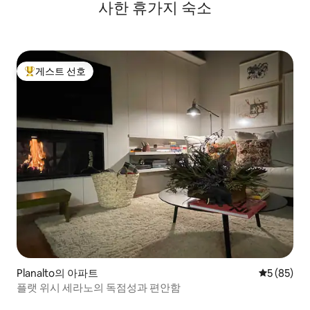
사한 휴가지 숙소
게스트 선호
상위 게스트 선호
Planalto의 아파트
평점 5점(5
5 (85)
플랫 위시 세라노의 독점성과 편안함