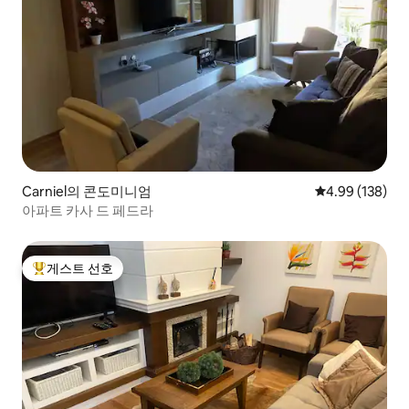
Carniel의 콘도미니엄
평점 4.99점(5점
4.99 (138)
아파트 카사 드 페드라
게스트 선호
상위 게스트 선호