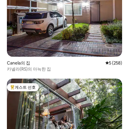
Canela의 집
평점 5점(5점
5 (258)
카넬라(RS)의 아늑한 집
게스트 선호
상위 게스트 선호