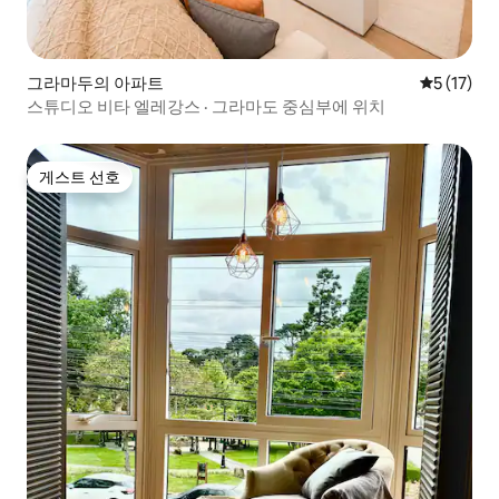
그라마두의 아파트
평점 5점(5
5 (17)
스튜디오 비타 엘레강스 · 그라마도 중심부에 위치
게스트 선호
게스트 선호