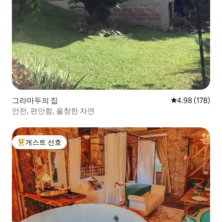
그라마두의 집
평점 4.98점(5점
4.98 (178)
안전, 편안함, 울창한 자연
게스트 선호
상위 게스트 선호