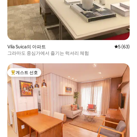
Vila Suica의 아파트
평점 5점(5
5 (63)
그라마도 중심가에서 즐기는 럭셔리 체험
게스트 선호
상위 게스트 선호