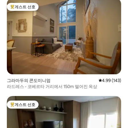
게스트 선호
상위 게스트 선호
그라마두의 콘도미니엄
평점 4.99점(5점
4.99 (143)
라드레스 - 코베르타 거리에서 150m 떨어진 옥상
게스트 선호
상위 게스트 선호