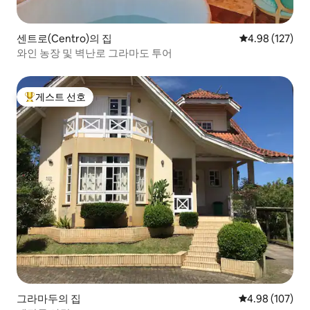
센트로(Centro)의 집
평점 4.98점(5점
4.98 (127)
와인 농장 및 벽난로 그라마도 투어
게스트 선호
상위 게스트 선호
그라마두의 집
평점 4.98점(5점
4.98 (107)