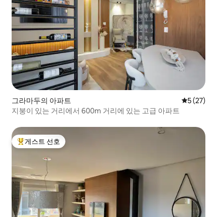
그라마두의 아파트
평점 5점(5
5 (27)
지붕이 있는 거리에서 600m 거리에 있는 고급 아파트
게스트 선호
상위 게스트 선호