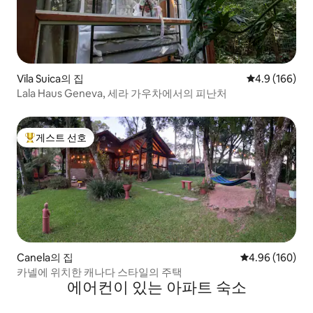
Vila Suica의 집
평점 4.9점(5점
4.9 (166)
Lala Haus Geneva, 세라 가우차에서의 피난처
게스트 선호
상위 게스트 선호
Canela의 집
평점 4.96점(5점
4.96 (160)
카넬에 위치한 캐나다 스타일의 주택
에어컨이 있는 아파트 숙소