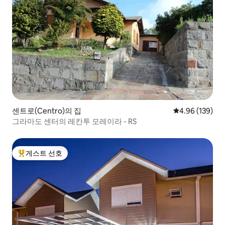
센트로(Centro)의 집
평점 4.96점(5점
4.96 (139)
그라마도 센터의 레칸투 모레이라 - RS
게스트 선호
상위 게스트 선호