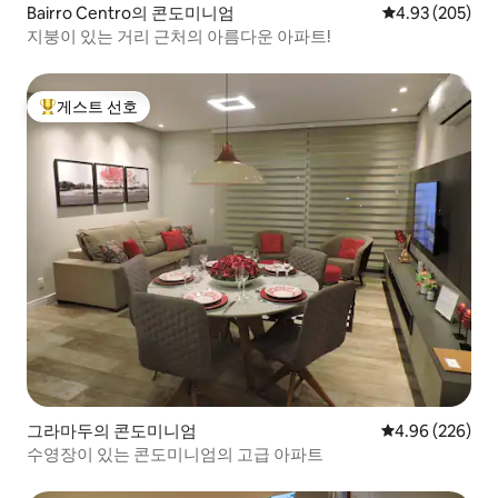
Bairro Centro의 콘도미니엄
평점 4.93점(5점
4.93 (205)
지붕이 있는 거리 근처의 아름다운 아파트!
게스트 선호
상위 게스트 선호
그라마두의 콘도미니엄
평점 4.96점(5점
4.96 (226)
수영장이 있는 콘도미니엄의 고급 아파트