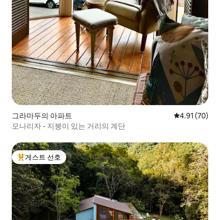
그라마두의 아파트
평점 4.91점(5
4.91 (70)
모나리자 - 지붕이 있는 거리의 계단
게스트 선호
상위 게스트 선호