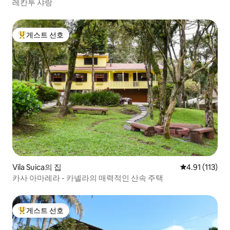
레칸투 샤랑
게스트 선호
상위 게스트 선호
Vila Suica의 집
평점 4.91점(5
4.91 (113)
카사 아마레라 - 카넬라의 매력적인 산속 주택
게스트 선호
상위 게스트 선호