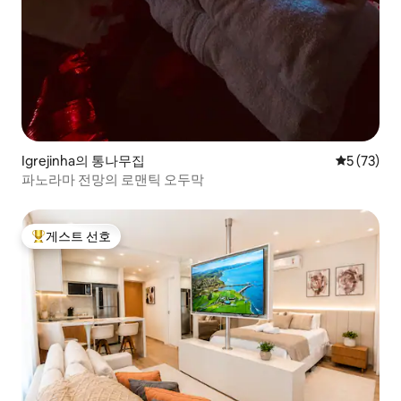
Igrejinha의 통나무집
평점 5점(5
5 (73)
파노라마 전망의 로맨틱 오두막
게스트 선호
상위 게스트 선호