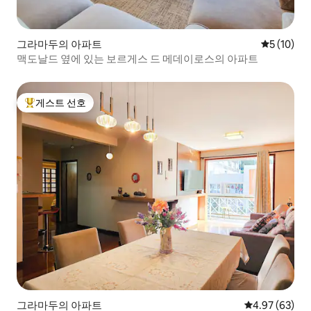
그라마두의 아파트
평점 5점(5
5 (10)
맥도날드 옆에 있는 보르게스 드 메데이로스의 아파트
게스트 선호
상위 게스트 선호
그라마두의 아파트
평점 4.97점(5
4.97 (63)