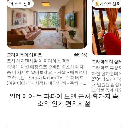
게스트 선호
게스트 선호
게스트 선호
상위 게스트 선호
그라마두의 아파트
평점 5점(5점 만점), 후기 15
5 (15)
로사 레지덴시알 데 마리아스 306
그라마두의 샬레
숙박에 대한 애정으로 준비된 숙소에 대해
그라마도 휴양지: 
좀 더 자세히 알아보세요. • 거실: - 매력적이
자연 한가운데에 위
고 아늑함 - Equipada com TV - 소파 베드
270° 파노라마 전
(어린이에게 이상적) - 바닥 난방 • 주방: - 완
서 일출을 감상하며
비된 시설 - 레시피를 쉽게 준비할 수 있는
모닥불 옆에서 일몰
기본 물품 - 세탁기 및 건조기
알데이아 두 파파이 노엘 근처 휴가지 숙
무리해보세요. 순수
________________________________________
는 벽난로와 자쿠지
소의 인기 편의시설
방 (모두 커버와 베개 포함): 퀸사이즈 침대
방과 분리되어 있어
가 있는 ️침실 1개 스위트 2️⃣박스 침대 2개가
아늑함을 보장합니다
있는 침실(결합하여 킹사이즈 침대가 될 수
전원주택으로, 항상
있음)
다. 멜호레스 데스
________________________________________
서 최고의 에어비앤