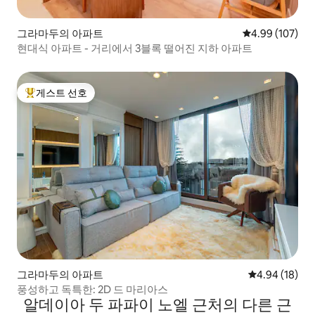
그라마두의 아파트
평점 4.99점(5점
4.99 (107)
현대식 아파트 - 거리에서 3블록 떨어진 지하 아파트
게스트 선호
상위 게스트 선호
그라마두의 아파트
평점 4.94점(5
4.94 (18)
풍성하고 독특한: 2D 드 마리아스
알데이아 두 파파이 노엘 근처의 다른 근