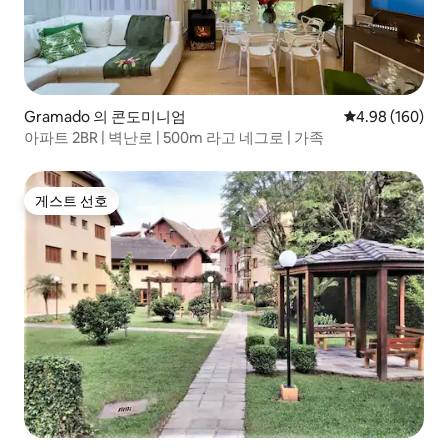
Gramado 의 콘도미니엄
평점 4.98점(5점
4.98 (160)
아파트 2BR | 벽난로 | 500m 라고 네그로 | 가족
게스트 선호
게스트 선호