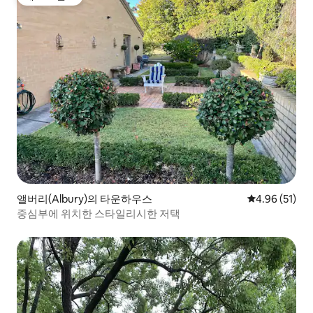
게스트 선호
앨버리(Albury)의 타운하우스
평점 4.96점(5
4.96 (51)
중심부에 위치한 스타일리시한 저택