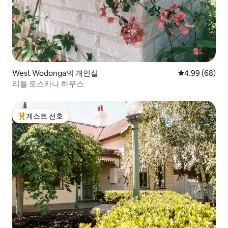
West Wodonga의 개인실
평점 4.99점(5
4.99 (68)
리틀 토스카나 하우스
게스트 선호
상위 게스트 선호