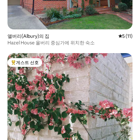
앨버리(Albury)의 집
평점 5점(5
5 (11)
Hazel House 올버리 중심가에 위치한 숙소
게스트 선호
상위 게스트 선호