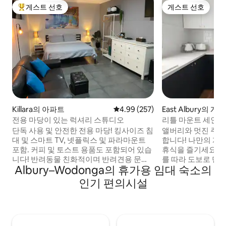
게스트 선호
게스트 선호
상위 게스트 선호
게스트 선호
Killara의 아파트
평점 4.99점(5점 만점), 후기 257
4.99 (257)
East Albury의 
전용 마당이 있는 럭셔리 스튜디오
리틀 마운트 세인트 -
CBD까지 산책
단독 사용 및 안전한 전용 마당! 킹사이즈 침
앨버리와 멋진 주변
대 및 스마트 TV, 넷플릭스 및 파라마운트
합니다! 나만의 게스트하우스에서 편안한
포함. 커피 및 토스트 용품도 포함되어 있습
휴식을 즐기세요. 
니다! 반려동물 친화적이며 반려견용 문이
를 따라 도보로 단 
Albury–Wodonga의 휴가용 임대 숙소의
있습니다. 세탁기와 건조기. 주방 시설: 휴
와 앨버리 베이스 
대용 전기 쿡탑, 에어프라이어, 전기 프라이
인테리어, 야외 데크
인기 편의시설
팬. 새로운 주택 단지에 있으며, 마을까지 차
라이트가 완비되어 
로 가까운 거리에 있고, 강과 저희 거리 끝에
이라고 하셨나요? 
있는 커피 포드까지 도보로 갈 수 있는 거리
이 라이트에는 원격
에 있습니다. 오후 2시 이후에는 언제든지
되어 있습니다.) 