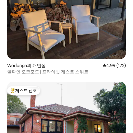
Wodonga의 개인실
평점 4.99점(5점
4.99 (172)
알파인 오크포드 | 프라이빗 게스트 스위트
게스트 선호
상위 게스트 선호