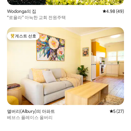
Wodonga의 집
평점 4.98점(5
4.98 (49)
“로욜라” 아늑한 교회 전원주택
게스트 선호
상위 게스트 선호
앨버리(Albury)의 아파트
평점 5점(5
5 (27)
베브스 플레이스 올버리