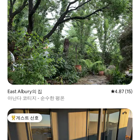
East Albury의 집
평점 4.87점(5
4.87 (15)
아난다 코티지 - 순수한 평온
게스트 선호
상위 게스트 선호