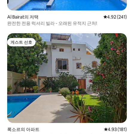
Al Bairat의 저택
평점 4.92점(5점
4.92 (241)
완전한 전용 럭셔리 빌라 - 오래된 유적지 근처!
게스트 선호
게스트 선호
록소르의 아파트
평점 4.93점(5
4.93 (181)