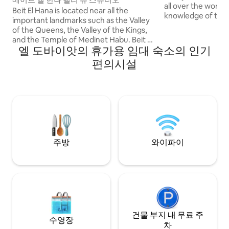
all over the world
Beit El Hana is located near all the
knowledge of the 
important landmarks such as the Valley
sights, and traditi
of the Queens, the Valley of the Kings,
passionate about 
and the Temple of Medinet Habu. Beit El
an Egyiptologist w
엘 도바이앗의 휴가용 임대 숙소의 인기
Hana offers a beautiful view of the
knowledge with o
sunrise and sunset, and you can also
편의시설
Nile Spirit Apartm
enjoy hot air balloon rides in the
morning. We also provide a rooftop and
ideal vantage point for viewing the 2027
solar eclipse. The rooftop here will be
perfect for viewing the eclipse, and
there is a space here that offers a
breathtaking view of the Valley of the
Quee
주방
와이파이
건물 부지 내 무료 주
수영장
차