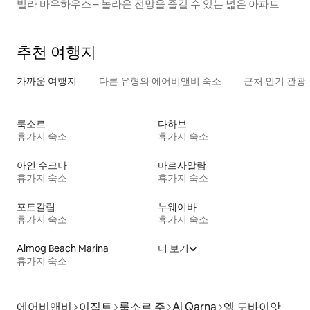
빌라 바우하우스 – 놀라운 전망을 즐길 수 있는 넓은 아파트
추천 여행지
가까운 여행지
다른 유형의 에어비앤비 숙소
근처 인기 관광
룩소르
다하브
휴가지 숙소
휴가지 숙소
아인 수크나
마르사알람
휴가지 숙소
휴가지 숙소
포트갈립
누웨이바
휴가지 숙소
휴가지 숙소
Almog Beach Marina
더 보기
휴가지 숙소
에어비앤비
이집트
룩소르 주
Al Qarna
엘 도바이앗