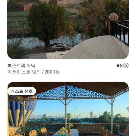
록소르의 저택
평점 5점(
5 (3)
마운틴 소울 빌라 / 2BR 1층
게스트 선호
게스트 선호