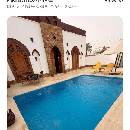
Madinat Habu의 아파트
평점 4.88점(
4.88 (8)
테반 산 전망을 감상할 수 있는 아파트