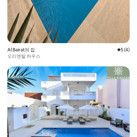
Al Bairat의 집
평점 5점(
5 (4)
오리엔탈 하우스