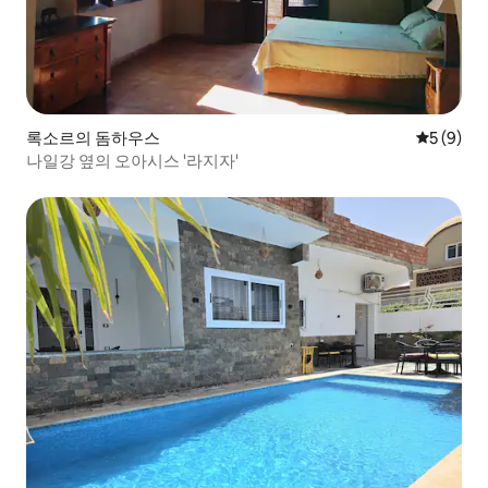
록소르의 돔하우스
평점 5점(
5 (9)
나일강 옆의 오아시스 '라지자'