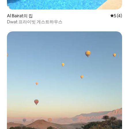
Al Bairat의 집
평점 5점(
5 (4)
Dwat 프라이빗 게스트하우스