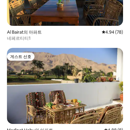
Al Bairat의 아파트
평점 4.94점(5
4.94 (78)
네페르티티1
게스트 선호
게스트 선호