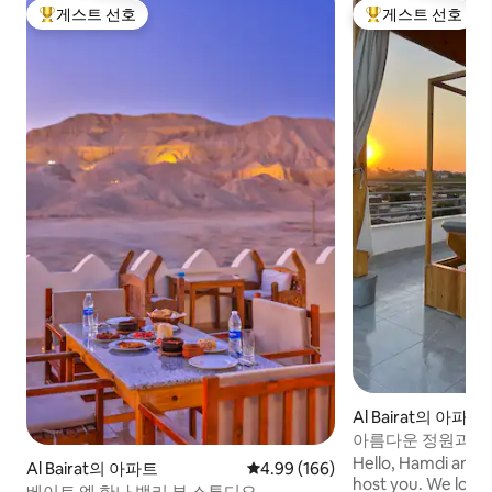
게스트 선호
게스트 선호
상위 게스트 선호
상위 게스트 선호
Al Bairat의 아파트
아름다운 정원과 
Hello, Hamdi and 
Al Bairat의 아파트
평점 4.99점(5점 만점), 후기 166
4.99 (166)
host you. We love
베이트 엘 한나 밸리 뷰 스튜디오