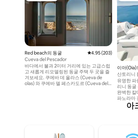
Red beach의 동굴
평점 4.95점(5점 만점), 
4.95 (203)
Cueva del Pescador
바다에서 불과 2미터 거리에 있는 고급스럽
이아(Oia
고 새롭게 리모델링된 동굴 주택 두 곳을 즐
산토리니 
겨보세요. 쿠에바 데 올라스 (Cueva de
유명한 파
olas) 와 쿠에바 델 페스카도르 (Cueva del
리니 동굴
pescador)! 이 멋진 공간은 신혼부부, 커플
완벽한 칼데
또는 현실 세계와 산토리니의 전형적인 관
파노라마 
광 교통에서 벗어나 휴식을 취하고 싶은 모
아
지 온수 수
든 사람에게 안성맞춤입니다. 쿠에바 데 올
이터니티 옆
라스 (Cueva de olas) 는 원래 현지 어부의
일일 청소
거주지였습니다. 쿠에바 델 페스카도르
를 도와줄 
(Cueva del pescador) 는 그의 보트 하우스
랜드 블루,
였습니다. 이 완벽하고 독특한 숙소는 전통
루, 시크릿
적인 인테리어와 탁월한 서비스를 친절하게