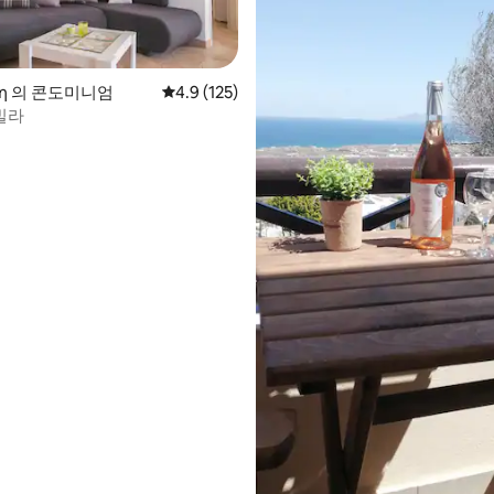
ίνη 의 콘도미니엄
평점 4.9점(5점 만점), 후기 125개
4.9 (125)
 후기 58개
빌라