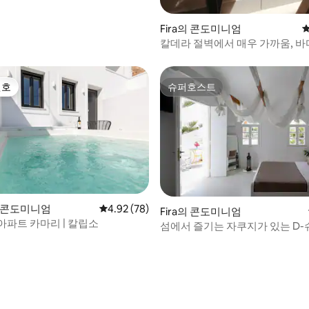
Fira의 콘도미니엄
평
칼데라 절벽에서 매우 가까움, 바
튜디오 3호
선호
슈퍼호스트
선호
슈퍼호스트
의 콘도미니엄
평점 4.92점(5점 만점), 후기 78개
4.92 (78)
Fira의 콘도미니엄
아파트 카마리 | 칼립소
섬에서 즐기는 자쿠지가 있는 D
스튜디오 피라
 후기 89개