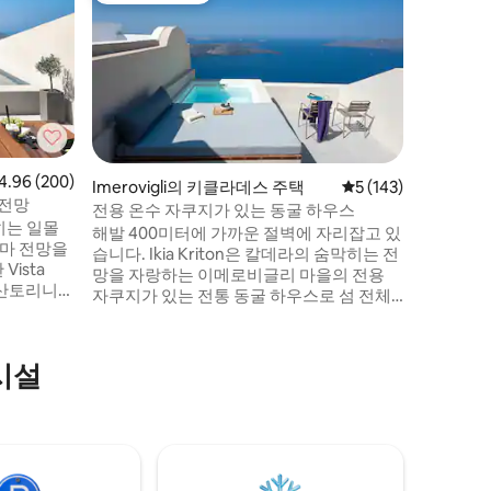
피라 화이
다락방이 
란다[40
어의 매력
지 전통 
의 완벽한
구성되어 
산토리니 
며, 콘크리
점 4.96점(5점 만점), 후기 200개
4.96 (200)
Imerovigli의 키클라데스 주택
평점 5점(5점 만점), 
5 (143)
다. 두 번
 전망
전용 온수 자쿠지가 있는 동굴 하우스
와 변기가
히는 일몰
해발 400미터에 가까운 절벽에 자리잡고 있
라마 전망을
습니다. Ikia Kriton은 칼데라의 숨막히는 전
망을 자랑하는 이메로비글리 마을의 전용
, 산토리니
자쿠지가 있는 전통 동굴 하우스로 섬 전체
 모두 갖추
를 둘러보기에 이상적입니다. 2021년에 구
시가지 주택에서 완전히 리모델링한 이 우
주방, 넓은
아한 미니멀리즘 건물은 현지 건축물과 전
시설
통적 특징을 완벽하게 수용하는 동시에 현
 감상하며
지 수제 가구와 현대적인 가구가 맛있게 결
스키핑 서
합되어 있으며 실내외에서 휴식을 취할 수
있는 풍부한 공간을 제공합니다.