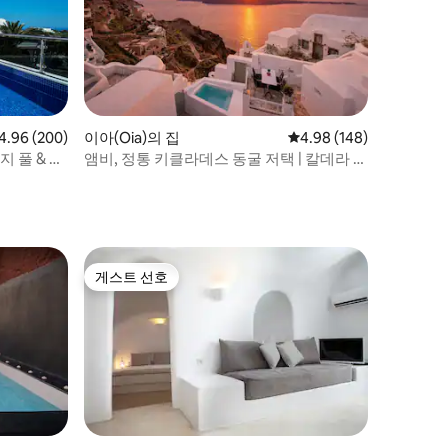
점 4.96점(5점 만점), 후기 200개
4.96 (200)
이아(Oia)의 집
평점 4.98점(5점 만점), 
4.98 (148)
 풀 & 바
앰비, 정통 키클라데스 동굴 저택 | 칼데라 전
망
게스트 선호
게스트 선호