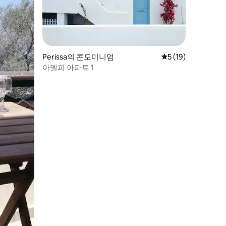
Perissa의 콘도미니엄
평점 5점(5점 만점),
5 (19)
아델피 아파트 1