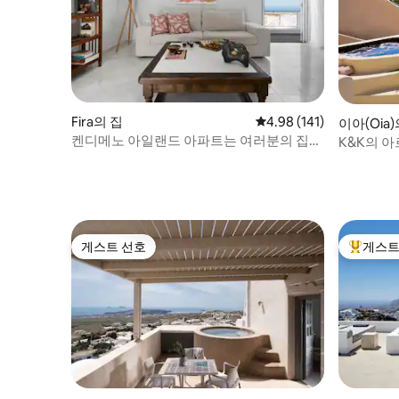
Fira의 집
평점 4.98점(5점 만점), 
4.98 (141)
이아(Oia)
켄디메노 아일랜드 아파트는 여러분의 집처
K&K의 아
럼 편안합니다.
게스트 선호
게스트
게스트 선호
상위 게