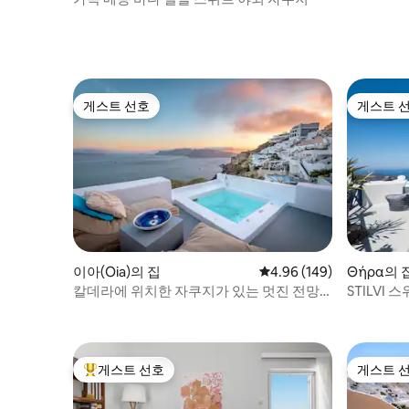
게스트 선호
게스트 
게스트 선호
게스트 
이아(Oia)의 집
평점 4.96점(5점 만점), 
4.96 (149)
Θήρα의 
칼데라에 위치한 자쿠지가 있는 멋진 전망
STILVI 
의 이아 저택
게스트 선호
게스트 
상위 게스트 선호
게스트 