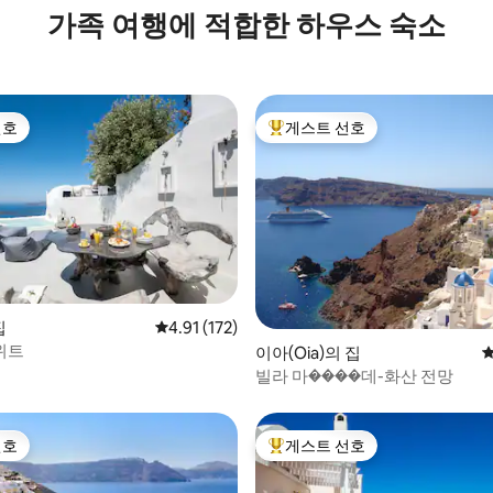
가족 여행에 적합한 하우스 숙소
선호
게스트 선호
선호
상위 게스트 선호
후기 149개
집
평점 4.91점(5점 만점), 후기 172개
4.91 (172)
스위트
이아(Oia)의 집
평
빌라 마����데-화산 전망
선호
게스트 선호
선호
상위 게스트 선호