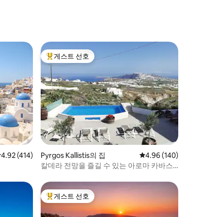
게스트 선호
상위 게스트 선호
점 4.92점(5점 만점), 후기 414개
4.92 (414)
Pyrgos Kallistis의 집
평점 4.96점(5점 만점), 
4.96 (140)
칼데라 전망을 즐길 수 있는 아로마 카바스
스위트
게스트 선호
상위 게스트 선호