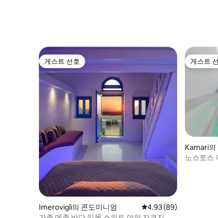
게스트 선호
게스트 
게스트 선호
게스트 
Kamari
노스토스 
Imerovigli의 콘도미니엄
평점 4.93점(5점 만점),
4.93 (89)
가족 메종 바다 일몰 스위트 야외 자쿠지