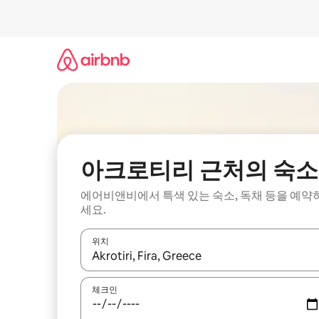
콘
텐
츠
로
바
로
가
기
아크로티리 근처의 숙소
에어비앤비에서 특색 있는 숙소, 독채 등을 예약
세요.
위치
결과가 나오면 위·아래 화살표 키를 사용하거나 터치
체크인