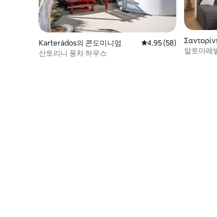
Σαντορ
Karterádos의 콘도미니엄
평점 4.95점(5점 만점),
4.95 (58)
알토마레
산토리니 풍차 하우스