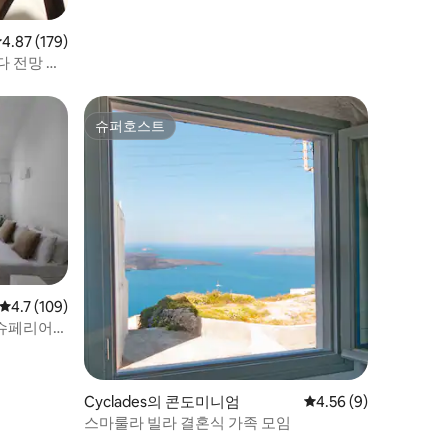
점 4.87점(5점 만점), 후기 179개
4.87 (179)
다 전망 스
슈퍼호스트
슈퍼호스트
평점 4.7점(5점 만점), 후기 109개
4.7 (109)
-슈페리어
Cyclades의 콘도미니엄
평점 4.56점(5점 만점)
4.56 (9)
스마룰라 빌라 결혼식 가족 모임