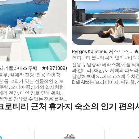
Pyrgos Kallistis의 게스트 스
평
후기 203개
위트
인피니티 풀 • 럭셔리 빌라 • 바다
전용 수영장과 테라스에서 숨 막
)의 키클라데스 주택
평점 4.97점(5점 만점), 후기 309개
4.97 (309)
과 칼데라, 화산, 에게해의 파노
블루, 칼데라 전망, 전용 수영장
감상해보세요. 피르고스에 위치한 Vista
란 돔 교회가 있는 전통적인 산토
Dall Alto는 프라이버시, 편안함
 주택, 오이아 중심가의 엽서처럼
구석구석으로의 편리한 접근성을
라 전망. 메인 경로 옆에 위치..
고 있습니다. 빌라에는 편안한 침실 2개, 현
전망을 감상할 수 있는 전용 플런
대적인 욕실 2개, 시설이 완비된 
크로티리 근처 휴가지 숙소의 인기 편의
영장. 아일랜드 블루, 세레니티,
실내외 생활 공간이 있습니다. 전용 수영장
. 모든 편의시설, 환영 바구니,
에서 휴식을 취하고 일몰 전망을
부/수영장 서비스, 모든 액티비티
무료 아침 식사 배달과 일일 하우
빌라 매니저 완비 다른 빌라: 아일
비스를 즐겨보세요.
 이터니티, 세레니티, 캡틴스 블
 가든, 세일링 & 스카이 블루 팬데