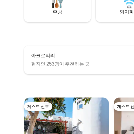
믹 관련 
완성합니다!
주방
와이파
아크로티리
현지인 253명이 추천하는 곳
게스트 선호
게스트 
게스트 선호
게스트 