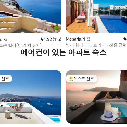
후기 141개
Mesaria의 집
평
의 집
평점 4.92점(5점 만점), 후기 115개
4.92 (115)
빌라 헬레나 산토리니 - 전용 플런지
르콘 빌라(야외 자쿠지)
에어컨이 있는 아파트 숙소
비큐
 선호
게스트 선호
스트 선호
상위 게스트 선호