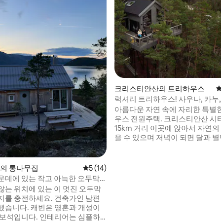
후기 105개
크리스티안산의 트리하우스
평
럭셔리 트리하우스! 사우나, 카누,
아름다운 자연 속에 자리한 특별
우스 전원주택. 크리스티안산 시
15km 거리 이곳에 앉아서 자연의
을 수 있으며 저녁이 되면 달과 별
출 수 있습니다! 잊을 수 없는 숙
서 자연과 교감할 수 있습니다. 
가에 위치하고 있으며, 두 개의 
en의 통나무집
평점 5점(5점 만점), 후기 14개
5 (14)
단단한 노젓는 보트도 있습니다. 
운데에 있는 작고 아늑한 오두막.
우 부두 옆에 위치한 사우나를 주
트
않는 위치에 있는 이 멋진 오두막
습니다. 캐빈에서 약 150미터 거
지를 충전하세요. 건축가인 남편
주차장이 있습니다. 물속에서 멋
했습니다. 캐빈은 영혼과 개성이
를 잡을 수 있습니다. 낚시 면허
다. 인테리어는 심플하