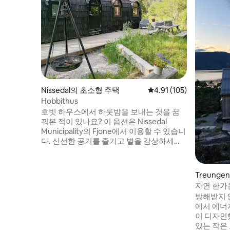
Nissedal의 초소형 주택
평점 4.91점(5점 만점), 
4.91 (105)
Hobbithus
호빗 하우스에서 하룻밤을 보내는 것을 꿈
꿔본 적이 있나요? 이 옵션은 Nissedal
Municipality의 Fjone에서 이용할 수 있습니
다. 신선한 공기를 즐기고 별을 감상하세요.
담요에 몸을 맡기세요. 많이 웃고 웃으세요.
좋은 사람들과 함께 좋은 음식을 즐기세요.
쉬는 심박수를 찾아 좋아하는 것을 좋아하
Treung
세요.✨ 오두막에는 주방 (핫플레이트 2개,
자연 한가
싱크대, 냉장고 및 필요한 모든 것) 이 구비
4명 게스
방해받지 
되어 있습니다. 커피 머신은 사용할 수 있도
에서 에너
록 준비되어 있으며, 침대는 꾸며져 있고 수
이 디자인
건은 준비되어 있습니다. 닛서의 숲, 산 또는
있는 작은 보석입니
해변을 따라 멋진 하이킹을 즐길 수 있습니