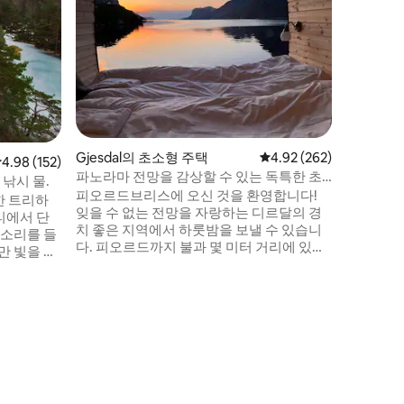
Bjønnep
상적인 전
용한 주변
할 수 있
포드는 
화장실, 
이용할 수
외 샤워는
거운 물이
Gjesdal의 초소형 주택
평점 4.92점(5점 만점), 
4.92 (262)
만 가면 
점 4.98점(5점 만점), 후기 152개
4.98 (152)
착합니다.
파노라마 전망을 감상할 수 있는 독특한 초
 낚시 물.
있고 야생
소형 주택 - '피오르브리스'
피오르드브리스에 오신 것을 환영합니다!
한 트리하
잊을 수 없는 전망을 자랑하는 디르달의 경
티에서 단
치 좋은 지역에서 하룻밤을 보낼 수 있습니
 소리를 들
다. 피오르드까지 불과 몇 미터 거리에 있어
만 빛을 비
물에서 잠을 자는 경험을 거의 할 수 있습니
박의 공간에
다. 모든 편의시설은 초소형 주택이나 근처
오두막은 물
에 있는 Dirdalstraen Gardsutsalg 상점 지
카누가 있고
하에서 이용하실 수 있습니다. 2023년과
원하는 경
2025년에 농장 상점은 노르웨이 최고의 농
문할 수 있
장 상점으로 선정되었으며 그 자체로 작은
리에 무료
볼거리가 됩니다. 바로 옆에는 똑같이 좋은
진 물고기
전망을 자랑하는 사우나가 있습니다.
가 필요하지