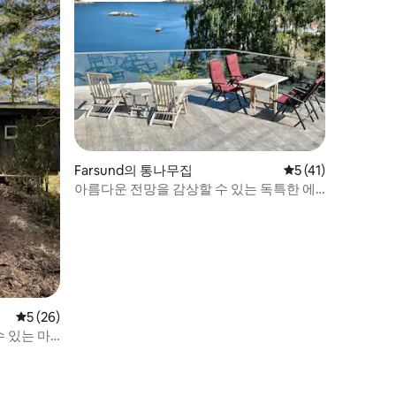
Farsund의 통나무집
평점 5점(5점 만점),
5 (41)
아름다운 전망을 감상할 수 있는 독특한 에
이크보그의 현대적인 통나무집
평점 5점(5점 만점), 후기 26개
5 (26)
 있는 마