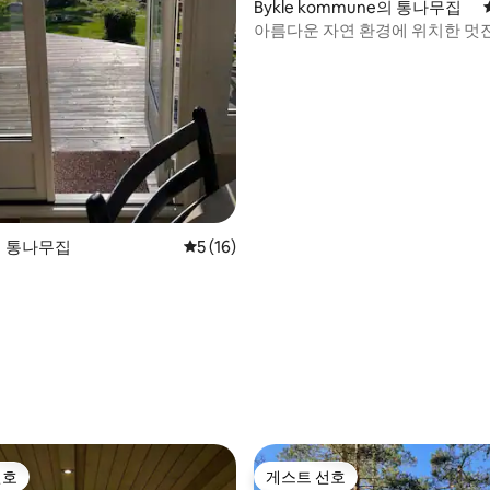
Bykle kommune의 통나무집
아름다운 자연 환경에 위치한 멋
 후기 23개
l의 통나무집
평점 5점(5점 만점), 후기 16개
5 (16)
선호
게스트 선호
선호
게스트 선호