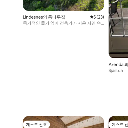
Lindesnes의 통나무집
평점 5점(5점 만점),
5 (23)
목가적인 물가 옆에 건축가가 지은 자연 속
오두막
Arenda
Sjøstua
게스트 선호
게스트 
게스트 선호
게스트 