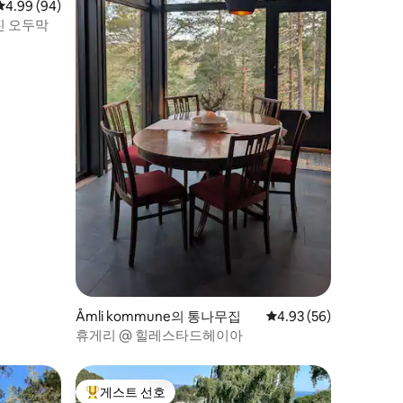
평점 4.99점(5점 만점), 후기 94개
4.99 (94)
진 오두막
Åmli kommune의 통나무집
평점 4.93점(5점 만점),
4.93 (56)
휴게리 @ 힐레스타드헤이아
게스트 선호
상위 게스트 선호