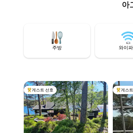
아
고 조화롭
다.
출하는 고
며져 있습
없습니다. 여름과 겨울에는 야외 활동을 즐
길 수 있
스키 리조트
레일, 최고
길 수 있습니다. 시트, 수건,
주방
와이파
스가 요금
게스트 선호
게스트
상위 게스트 선호
상위 게