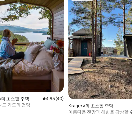
 후기 90개
en의 초소형 주택
평점 4.95점(5점 만점), 후기 40개
4.95 (40)
드 가드의 전망
Kragerø의 초소형 주택
아름다운 전망과 해변을 감상할 수
이크로 캐빈 크로나