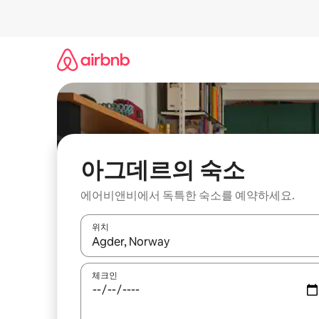
콘
텐
츠
로
바
로
가
기
아그데르의 숙소
에어비앤비에서 독특한 숙소를 예약하세요.
위치
결과가 나오면 위·아래 화살표 키를 사용하거나 터치
체크인