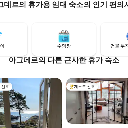
않습니다.
그데르의 휴가용 임대 숙소의 인기 편의
고, 따뜻하고 친밀한 분위기를 연
급스러운 색상과 정통 소재로 꾸
니다. 평화롭고 조용합니다. TV가
는 좋은 기회가 있습니다. 가우테팔
에서 수영, 보트 타기, 하이킹 트
의 투어 및 스키/다운힐 스키를 즐
 장작, 세탁 서비
이
수영장
건물 부지
에 포함되어 있습니다!
아그데르의 다른 근사한 휴가 숙소
 선호
게스트 선호
스트 선호
상위 게스트 선호