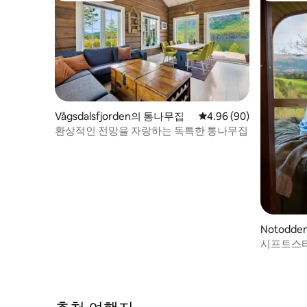
Vågsdalsfjorden의 통나무집
평점 4.96점(5점 만점),
4.96 (90)
환상적인 전망을 자랑하는 독특한 통나무집
Notodd
시프트스타