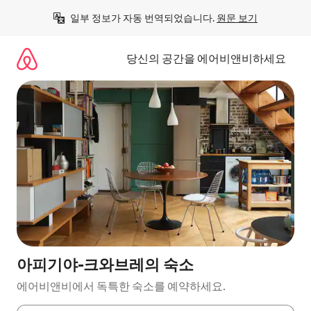
콘
일부 정보가 자동 번역되었습니다. 
원문 보기
텐
츠
로
당신의 공간을 에어비앤비하세요
바
로
가
기
아피기야-크와브레의 숙소
에어비앤비에서 독특한 숙소를 예약하세요.