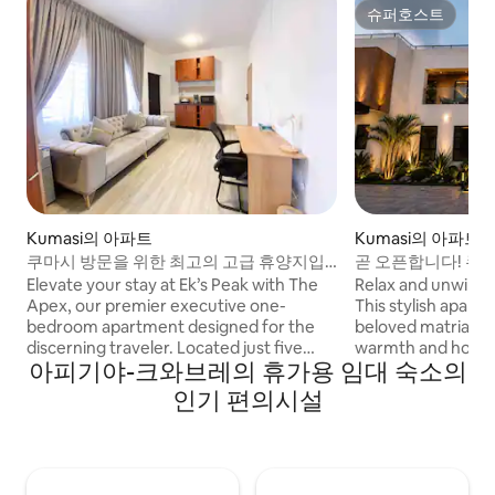
슈퍼호스트
슈퍼호스트
Kumasi의 아파트
Kumasi의 아파트
쿠마시 방문을 위한 최고의 고급 휴양지입
곧 오픈합니다! 쿠
니다.
휴식을 취해보세요
Elevate your stay at Ek’s Peak with The
Relax and unwind 
Apex, our premier executive one-
This stylish apart
bedroom apartment designed for the
beloved matriarc
discerning traveler. Located just five
warmth and hospit
아피기야-크와브레의 휴가용 임대 숙소의
minutes from Kumasi Prempeh I
extending to you.
International Airport, this suite offers an
the Prempeh I Inte
인기 편의시설
upscale experience featuring modern
cozy and stylish a
furnishings and superior comfort. Your
modern convenienc
stay includes a delicious breakfast, high-
and a slice of that 
speed WiFi, and sleek ensuite facilities.
culture that we a
With seamless airport pick-ups and