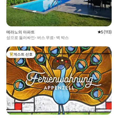
메라노의 아파트
평점 5점(5점
5 (113)
성으로 둘러싸인- 버스 무료- 벽 박스
게스트 선호
상위 게스트 선호