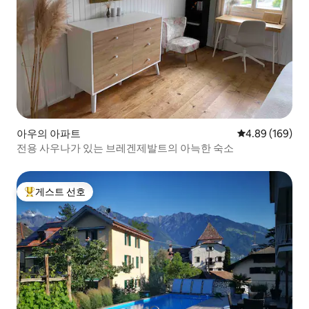
아우의 아파트
평점 4.89점(5점
4.89 (169)
전용 사우나가 있는 브레겐제발트의 아늑한 숙소
게스트 선호
상위 게스트 선호