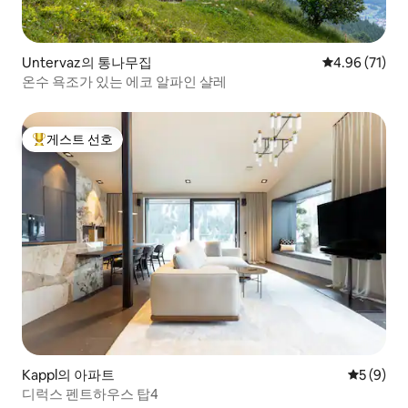
Untervaz의 통나무집
평점 4.96점(5
4.96 (71)
온수 욕조가 있는 에코 알파인 샬레
게스트 선호
상위 게스트 선호
Kappl의 아파트
평점 5점(
5 (9)
디럭스 펜트하우스 탑4