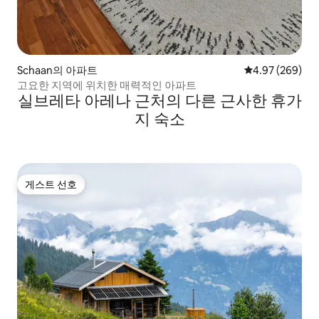
Schaan의 아파트
평점 4.97점(5점
4.97 (269)
고요한 지역에 위치한 매력적인 아파트
실브레타 아레나 근처의 다른 근사한 휴가
지 숙소
게스트 선호
게스트 선호