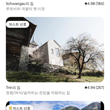
Schwangau의 집
평점 4.98점(5점
4.98 (184)
루트비히 국왕의 옛 이웃
게스트 선호
게스트 선호
Trin의 집
평점 4.94점(5점
4.94 (257)
정원/좌석/숨막히는 전망을 자랑하는 집
게스트 선호