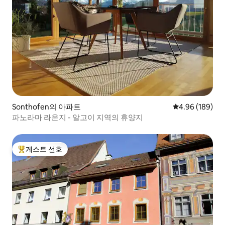
Sonthofen의 아파트
평점 4.96점(5점
4.96 (189)
파노라마 라운지 - 알고이 지역의 휴양지
게스트 선호
상위 게스트 선호