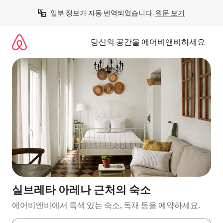
콘
일부 정보가 자동 번역되었습니다. 
원문 보기
텐
츠
로
당신의 공간을 에어비앤비하세요
바
로
가
기
실브레타 아레나 근처의 숙소
에어비앤비에서 특색 있는 숙소, 독채 등을 예약하세요.