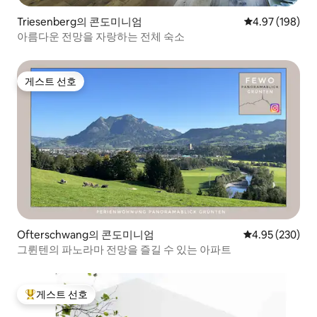
Triesenberg의 콘도미니엄
평점 4.97점(5점
4.97 (198)
아름다운 전망을 자랑하는 전체 숙소
게스트 선호
게스트 선호
Ofterschwang의 콘도미니엄
평점 4.95점(5점
4.95 (230)
그륀텐의 파노라마 전망을 즐길 수 있는 아파트
게스트 선호
상위 게스트 선호