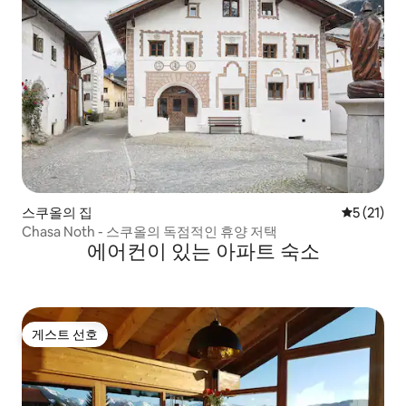
스쿠올의 집
평점 5점(5
5 (21)
Chasa Noth - 스쿠올의 독점적인 휴양 저택
에어컨이 있는 아파트 숙소
게스트 선호
게스트 선호