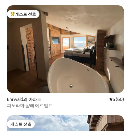
게스트 선호
상위 게스트 선호
Ehrwald의 아파트
평점 5점(5
5 (60)
파노라마 샬레 에르발트
게스트 선호
게스트 선호