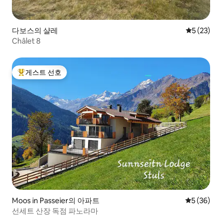
다보스의 샬레
평점 5점(5
5 (23)
Châlet 8
게스트 선호
상위 게스트 선호
Moos in Passeier의 아파트
평점 5점(5
5 (36)
선세트 산장 독점 파노라마