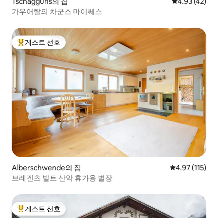
Tschagguns의 집
평점 4.93점(5
4.93 (42)
가우어탈의 차군스 마이쎄스
게스트 선호
상위 게스트 선호
Alberschwende의 집
평점 4.97점(5
4.97 (115)
브레겐츠 발트 산악 휴가용 별장
게스트 선호
상위 게스트 선호