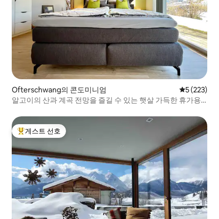
Ofterschwang의 콘도미니엄
평점 5점(5점
5 (223)
알고이의 산과 계곡 전망을 즐길 수 있는 햇살 가득한 휴가용
아파트
게스트 선호
상위 게스트 선호