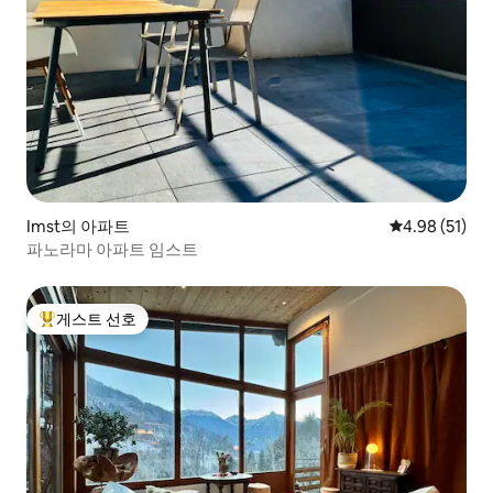
Imst의 아파트
평점 4.98점(5
4.98 (51)
파노라마 아파트 임스트
게스트 선호
상위 게스트 선호