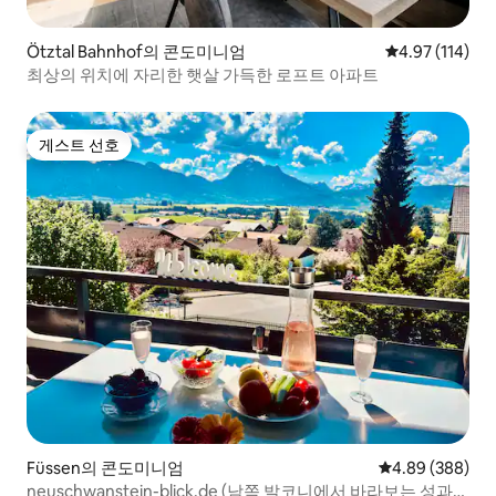
Ötztal Bahnhof의 콘도미니엄
평점 4.97점(5
4.97 (114)
최상의 위치에 자리한 햇살 가득한 로프트 아파트
게스트 선호
게스트 선호
Füssen의 콘도미니엄
평점 4.89점(5점
4.89 (388)
neuschwanstein-blick.de (남쪽 발코니에서 바라보는 성과