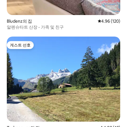
Bludenz의 집
평점 4.96점(5점
4.96 (120)
알펜슈타트 산장 - 가족 및 친구
게스트 선호
게스트 선호