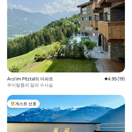
Arzl im Pitztal의 아파트
평점 4.95점(5
4.95 (19)
푸이탈름의 알파 수사슴
게스트 선호
상위 게스트 선호