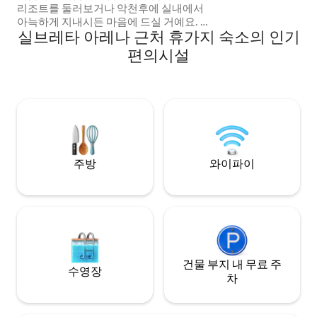
리조트를 둘러보거나 악천후에 실내에서
아늑하게 지내시든 마음에 드실 거예요. 제
실브레타 아레나 근처 휴가지 숙소의 인기
공 사항: 세계적인 리조트 근처의✶ 고요한
위치 ✶레인 샤워기 및 자쿠지 ✶호텔 고급
편의시설
침대 ✶프리미엄 침구 - ✶에어컨 ✶ 초고속
인터넷 스트리밍 서비스가 제공되는✶ 55인
치 스마트 TV ✶ 주방 시설 완비 ✶ 원활한
디지털 체크인 태양광으로 ✶ 무료 전기차
충전 여러분을 맞이할 수 있기를 기대합니
다!
주방
와이파이
건물 부지 내 무료 주
수영장
차