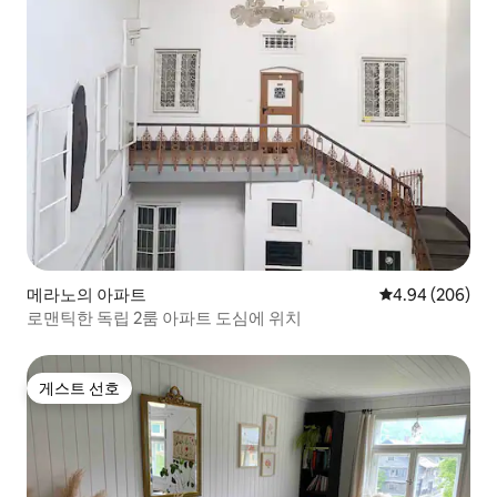
메라노의 아파트
평점 4.94점(5점
4.94 (206)
로맨틱한 독립 2룸 아파트 도심에 위치
게스트 선호
게스트 선호