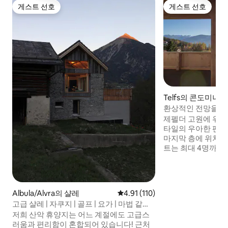
게스트 선호
게스트 선호
게스트 선호
게스트 선호
Telfs의 콘도미니엄
환상적인 전망을 
하우스 아파트.
제펠더 고원에 위치
타일의 우아한 펜
마지막 층에 위치한
트는 최대 4명까지
수 있도록 설계되었
이 완비된 주방, 더블
닥 난방, 무료 와이
라스를 갖춘 밝은 거
Albula/Alvra의 샬레
평점 4.91점(5점 만점), 후기 110
4.91 (110)
고 있습니다. 그곳
고급 샬레 | 자쿠지 | 골프 | 요가 | 마법 같은
인 밸리의 숨 막히는
전망
저희 산악 휴양지는 어느 계절에도 고급스
다.
러움과 편리함이 혼합되어 있습니다! 근처