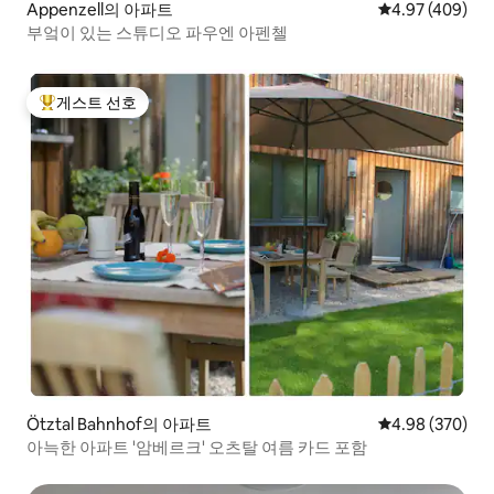
Appenzell의 아파트
평점 4.97점(5점
4.97 (409)
부엌이 있는 스튜디오 파우엔 아펜첼
게스트 선호
상위 게스트 선호
Ötztal Bahnhof의 아파트
평점 4.98점(5점
4.98 (370)
아늑한 아파트 '암베르크' 오츠탈 여름 카드 포함