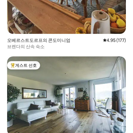
오베르스트도르프의 콘도미니엄
평점 4.95점(5
4.95 (177)
브렌다의 산속 숙소
게스트 선호
상위 게스트 선호