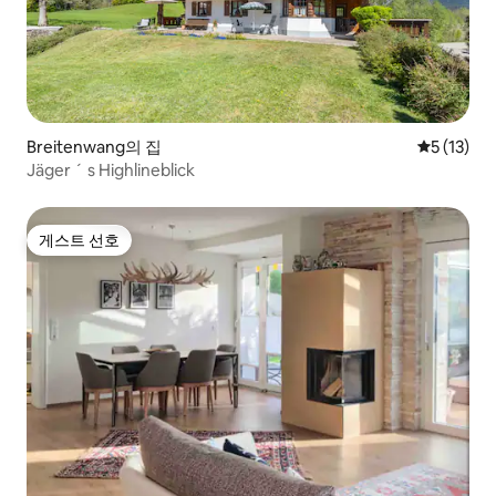
Breitenwang의 집
평점 5점(5
5 (13)
Jäger ´ s Highlineblick
게스트 선호
게스트 선호