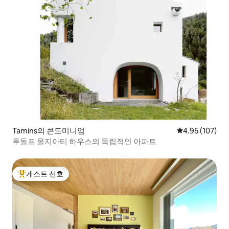
Tamins의 콘도미니엄
평점 4.95점(5점
4.95 (107)
루돌프 올지아티 하우스의 독립적인 아파트
게스트 선호
상위 게스트 선호