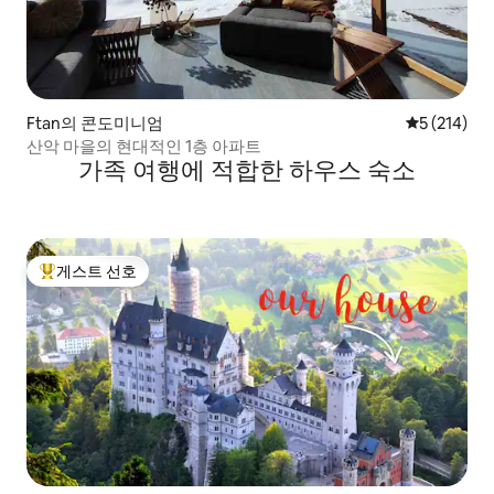
Ftan의 콘도미니엄
평점 5점(5점
5 (214)
산악 마을의 현대적인 1층 아파트
가족 여행에 적합한 하우스 숙소
게스트 선호
상위 게스트 선호