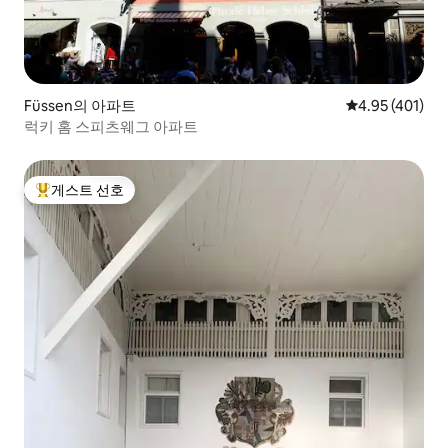
Füssen의 아파트
평점 4.95점(5
4.95 (401)
럭키 홈 스피츠웨그 아파트
게스트 선호
상위 게스트 선호