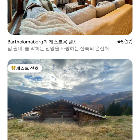
Bartholomäberg의 게스트용 별채
평점 5점(5
5 (27)
암 왈데: 숨 막히는 전망을 자랑하는 산속의 은신처
게스트 선호
상위 게스트 선호