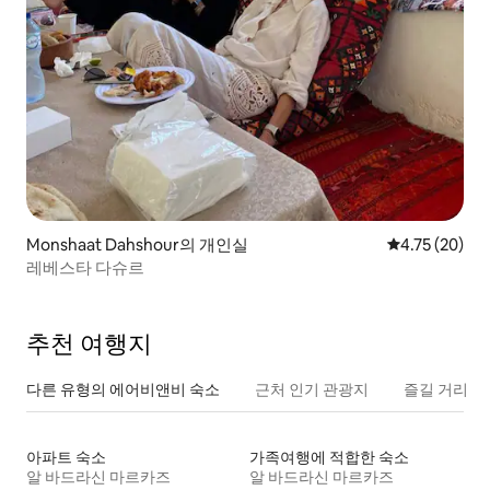
Monshaat Dahshour의 개인실
평점 4.75점(5
4.75 (20)
레베스타 다슈르
추천 여행지
다른 유형의 에어비앤비 숙소
근처 인기 관광지
즐길 거리
아파트 숙소
가족여행에 적합한 숙소
알 바드라신 마르카즈
알 바드라신 마르카즈