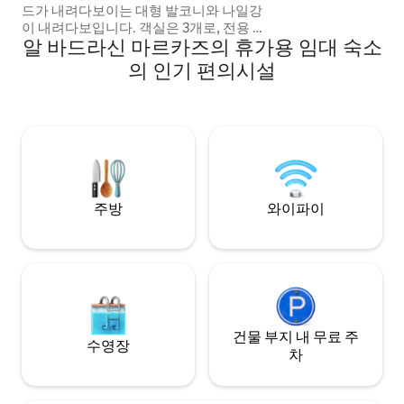
드가 내려다보이는 대형 발코니와 나일강
수 있는 휴양지로 
이 내려다보입니다. 객실은 3개로, 전용 욕
알 바드라신 마르카즈의 휴가용 임대 숙소
실에 화장대가 있는 나일강이 내려다보이
는 창문이 있는 마스터룸과 위생 도구가 구
의 인기 편의시설
비된 욕실 3개가 있습니다. 현대적인 가구
가 있는 넓은 리셉션, 주차 용이, 마사지, 에
어컨이 완비된 아파트 주방에는 시설이 완
비되어 있습니다. 요청 시 건물 앞에서 택시
나 우버를 이용할 수 있습니다. 나일 코니쉬
까지 쉽게 이동할 수 있습니다. 게스트 접근
성 Apartment Ali Nile Live
주방
와이파이
건물 부지 내 무료 주
수영장
차