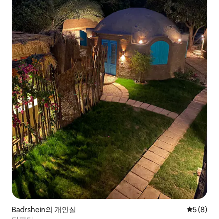
Badrshein의 개인실
평점 5점(
5 (8)