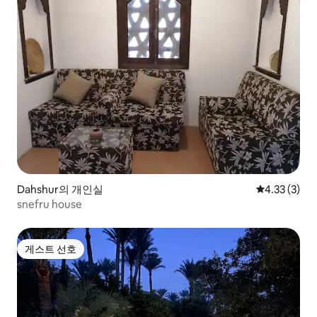
Dahshur의 개인실
평점 4.33점(
4.33 (3)
snefru house
게스트 선호
게스트 선호