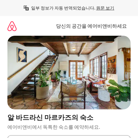
콘
일부 정보가 자동 번역되었습니다. 
원문 보기
텐
츠
로
당신의 공간을 에어비앤비하세요
바
로
가
기
알 바드라신 마르카즈의 숙소
에어비앤비에서 독특한 숙소를 예약하세요.