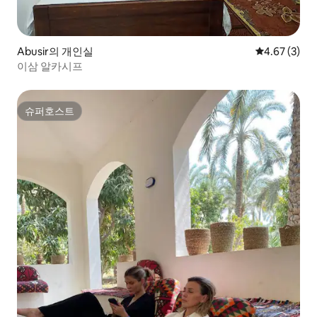
Abusir의 개인실
평점 4.67점(
4.67 (3)
이삼 알카시프
슈퍼호스트
슈퍼호스트