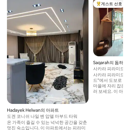
게스트 선호
상위 게스트 선호
Saqarah의 돔하우
사카라 피라미드에서
개인실과 정원
사카라 피라미드 "
드"에서 도보로 가
마을에 자리 잡은 
러 보세요. 이 아
대, 전용 욕실, 작
전용 정원을 단독으
다. 모든 침구, 수건, 침구는 도착하기 전에
Hadayek Helwan의 아파트
새로 세탁됩니다. 와이파이 이용 가능, 요청
도겐 코니쉬 나일 벤 압델 마부드 타워
시 현지 음식과 승마 
온 가족이 즐길 수 있는 넉넉한 공간을 갖춘
용 가능 지점까지 도보 
멋진 숙소입니다. 이 아파트에서는 피라미
하고 자연이 가득하