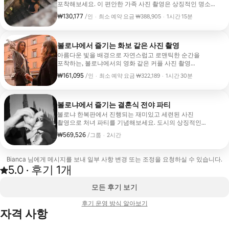
포착해보세요. 이 편안한 가족 사진 촬영은 상징적인 명소와
매력적인 숨은 거리를 결합하여 자연스럽고 시대를 초월한
₩130,177
1인당 ₩130,177
,
/인
·
최소 예약 요금 ₩388,905
·
1시간 15분
인물 사진을 만들어냅니다. 모든 세션을 재미있고 진정성
최소 예약 요금 ₩388,905
있게 유지하면서 쉬운 포즈로 안내해드리므로, 경험을
즐기고 여행의 아름다운 추억을 집으로 가져가실 수
있습니다.
볼로냐에서 즐기는 화보 같은 사진 촬영
아름다운 빛을 배경으로 자연스럽고 로맨틱한 순간을
포착하는, 볼로냐에서의 영화 같은 커플 사진 촬영
세션입니다. 편안한 마음가짐과 부드러운 안내로 포즈를
₩161,095
1인당 ₩161,095
,
/인
·
최소 예약 요금 ₩322,189
·
1시간 30분
취한 듯한 느낌보다는 자연스러움과 시대를 초월한 느낌을
최소 예약 요금 ₩322,189
주는 이미지를 만듭니다. 신혼 여행, 기념일, 또는 단순히
함께하는 시간을 기념하든, 이 촬영 세션은 교감, 분위기,
진정성 있는 감정에 초점을 맞추어 여러분의 이야기를
볼로냐에서 즐기는 결혼식 전야 파티
스타일리시하게 전달하는 전문적으로 편집된 사진을
볼로냐 한복판에서 진행되는 재미있고 세련된 사진
선사합니다.
촬영으로 처녀 파티를 기념해보세요. 도시의 상징적인
포르티코, 활기찬 거리, 숨은 명소를 둘러보는 동안 여러분의
₩569,526
그룹당 ₩569,526
,
/그룹
·
2시간
진솔한 웃음, 잊을 수 없는 순간, 그룹만의 특별한 에너지를
포착해 드립니다. 가장 친한 친구들과의 멋진 하루를
기억하기 위해 아름답게 편집된 사진을 받아보실 수
Bianca 님에게 메시지를 보내 일부 사항 변경 또는 조정을 요청하실 수 있습니다.
있습니다.
5.0
·
후기 1개
후기 1건에서 5점 만점 중 5.0점을 받음
,
0개 중 0개 표시됨
모든 후기 보기
후기 운영 방식 알아보기
자격 사항