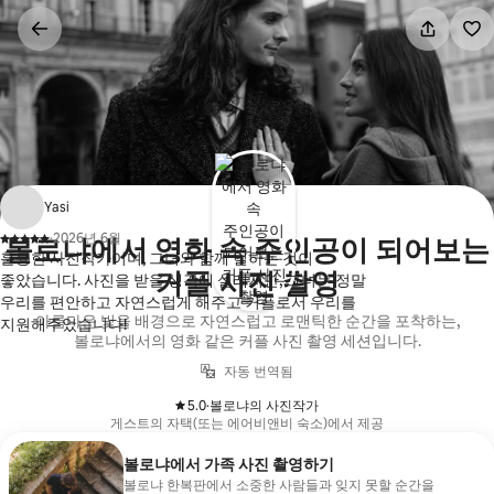
콘텐츠로
바로가기
Yasi
·
2026년 6월
볼로냐에서 영화 속 주인공이 되어보는
,
훌륭한 사진작가이며, 그녀와 함께 일하는 것이
커플 사진 촬영
좋았습니다. 사진을 받을 생각에 설레지만, 그녀는 정말
우리를 편안하고 자연스럽게 해주고 커플로서 우리를
아름다운 빛을 배경으로 자연스럽고 로맨틱한 순간을 포착하는,
지원해주었습니다!
볼로냐에서의 영화 같은 커플 사진 촬영 세션입니다.
자동 번역됨
5.0
·
볼로냐의 사진작가
,
게스트의 자택(또는 에어비앤비 숙소)에서 제공
볼로냐에서 가족 사진 촬영하기
볼로냐 한복판에서 소중한 사람들과 잊지 못할 순간을