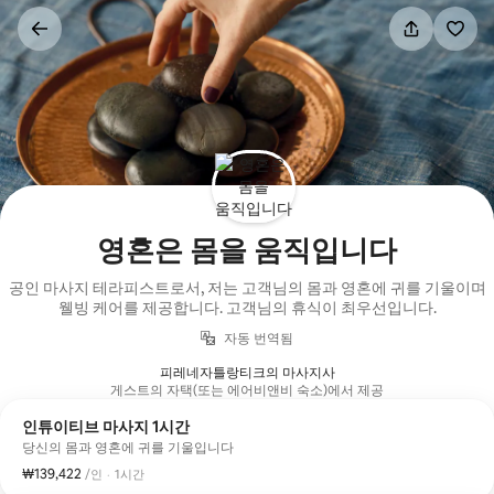
콘텐츠로
바로가기
영혼은 몸을 움직입니다
공인 마사지 테라피스트로서, 저는 고객님의 몸과 영혼에 귀를 기울이며
웰빙 케어를 제공합니다. 고객님의 휴식이 최우선입니다.
자동 번역됨
피레네자틀랑티크의 마사지사
게스트의 자택(또는 에어비앤비 숙소)에서 제공
인튜이티브 마사지 1시간
당신의 몸과 영혼에 귀를 기울입니다
₩139,422
1인당 ₩139,422
,
/인
·
1시간