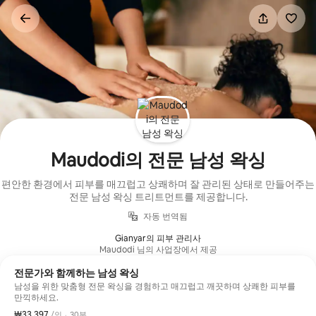
콘텐츠로
바로가기
Maudodi의 전문 남성 왁싱
편안한 환경에서 피부를 매끄럽고 상쾌하며 잘 관리된 상태로 만들어주는
전문 남성 왁싱 트리트먼트를 제공합니다.
자동 번역됨
Gianyar의 피부 관리사
Maudodi 님의 사업장에서 제공
전문가와 함께하는 남성 왁싱
남성을 위한 맞춤형 전문 왁싱을 경험하고 매끄럽고 깨끗하며 상쾌한 피부를
만끽하세요.
₩33,397
1인당 ₩33,397
,
/인
·
30분