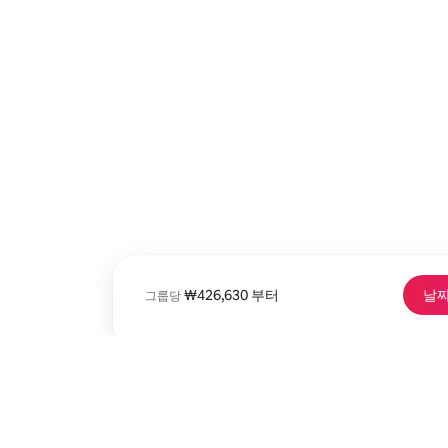
그룹당 최저 ₩426,630
₩426,630
부터
날짜
그룹당