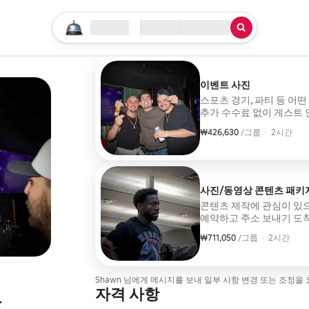
검색 시작하기
위치
체크인/체크아웃
서비스 유형
이벤트 사진
스포츠 경기, 파티 등 어
추가 수수료 없이 게스트 
₩426,630
그룹당 ₩426,630
,
/그룹
·
2시간
사진/동영상 콘텐츠 패키
콘텐츠 제작에 관심이 있
예약하고 주소 보내기 도착하여 콘텐
수령 패키지 포함 사항 편집된 릴스 2~3개 편집된 사진 10~15장 여행 이동
₩711,050
그룹당 ₩711,050
,
/그룹
·
2시간
포함 게스트 인원수 제
Shawn 님에게 메시지를 보내 일부 사항 변경 또는 조정을
자격 사항
는