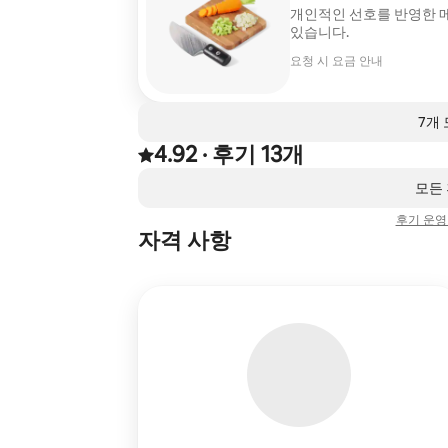
개인적인 선호를 반영한 
있습니다.
요청 시 요금 안내
7개
4.92
·
후기 13개
후기 13건에서 5점 만점 중 4.92점을 받음
,
0개 중 0개 표시됨
모든
후기 운영
자격 사항