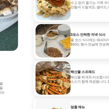
수고 없이 즐기는 가족 저
만들어 드릴게요. 샐러드, 
무료로 식사할 수 있습니다
드리겠습니다. 이동 수수료
3코스 안락한 저녁 식사
풀 코스 식사에는 애피타이
$50는 행사 전날에 전송해
해산물 스프레드
해산물 찌개와 비슷합니다. 
소스가 함께 제공됩니다. 
맛을
이동 수수료 $50는 행사
만들
있는
맞춤 메뉴