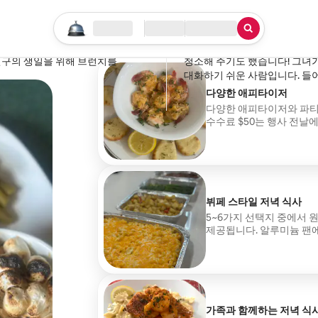
Penny
Buckhannon, 웨스트버지
검색 시작하기
위치
체크인/체크아웃
서비스 유형
·
2026년 4월
,
놀라웠고, 음식은 더욱 좋았습니다.
티아라님은 훌륭합니다! 우리가 
친구의 생일을 위해 브런치를
청소해 주기도 했습니다! 그녀
대화하기 쉬운 사람입니다. 들
다양한 애피타이저
다양한 애피타이저와 파티
수수료 $50는 행사 전날
뷔페 스타일 저녁 식사
5~6가지 선택지 중에서 
제공됩니다. 알루미늄 팬에
음식은 다음날 더 맛있게 
전날에 전송해 드립니다.
가족과 함께하는 저녁 식