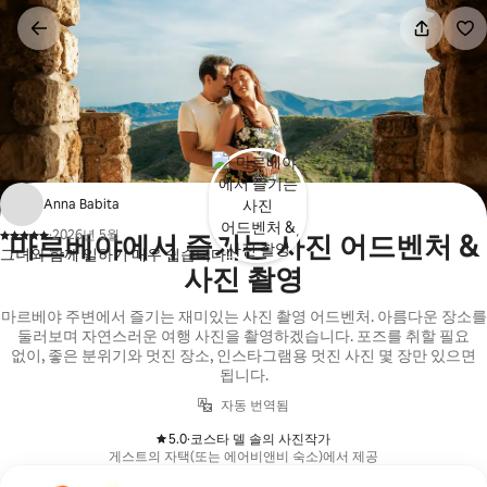
콘텐츠로
바로가기
Anna Babita
·
2026년 5월
마르베야에서 즐기는 사진 어드벤처 &
,
그녀와 함께 일하기 매우 쉽습니다!!
사진 촬영
마르베야 주변에서 즐기는 재미있는 사진 촬영 어드벤처. 아름다운 장소를
둘러보며 자연스러운 여행 사진을 촬영하겠습니다. 포즈를 취할 필요
없이, 좋은 분위기와 멋진 장소, 인스타그램용 멋진 사진 몇 장만 있으면
됩니다.
자동 번역됨
5.0
·
코스타 델 솔의 사진작가
,
게스트의 자택(또는 에어비앤비 숙소)에서 제공