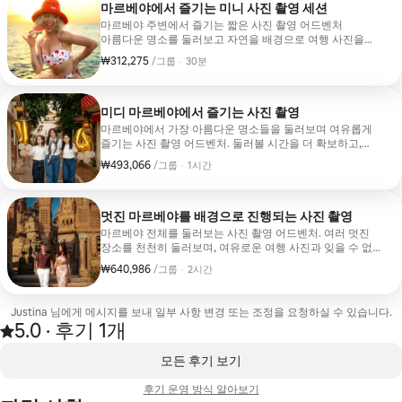
마르베야에서 즐기는 미니 사진 촬영 세션
마르베야 주변에서 즐기는 짧은 사진 촬영 어드벤처
아름다운 명소를 둘러보고 자연을 배경으로 여행 사진을
촬영하겠습니다. • 전문가가 편집한 사진 15장 • 개인/커플/
₩312,275
그룹당 ₩312,275
,
/그룹
·
30분
가족 • 포즈 취하기 경험 필요 없음 • 유쾌하고 편안한 사진
촬영 어드벤처 • 인스타그램용 명소 몇 곳 포함
미디 마르베야에서 즐기는 사진 촬영
마르베야에서 가장 아름다운 명소들을 둘러보며 여유롭게
즐기는 사진 촬영 어드벤처. 둘러볼 시간을 더 확보하고,
자연스러운 순간을 포착하고, 마음에 드는 여행 사진
₩493,066
그룹당 ₩493,066
,
/그룹
·
1시간
컬렉션을 만들 수 있습니다. • 여러 아름다운 장소를
둘러보세요. • 수정된 사진 30장 • 개인/커플/가족 • 포즈
취하기 경험 필요 없음 • 여유롭고 자연스러운 사진 •
인스타그램 인기 콘텐츠 몇 가지 더
멋진 마르베야를 배경으로 진행되는 사진 촬영
마르베야 전체를 둘러보는 사진 촬영 어드벤처. 여러 멋진
장소를 천천히 둘러보며, 여유로운 여행 사진과 잊을 수 없는
순간이 어우러진 아름다운 사진을 촬영하겠습니다. • 여러
₩640,986
그룹당 ₩640,986
,
/그룹
·
2시간
멋진 명소 방문하기 • 보정된 사진 60장 • 개인/커플/가족 •
포즈 취하기 경험 필요 없음 • 여유롭고 자연스러운 사진 •
인스타그램에 올릴 사진이 가득
Justina 님에게 메시지를 보내 일부 사항 변경 또는 조정을 요청하실 수 있습니다.
5.0
·
후기 1개
후기 1건에서 5점 만점 중 5.0점을 받음
,
0개 중 0개 표시됨
모든 후기 보기
후기 운영 방식 알아보기