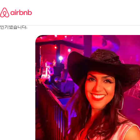
콘텐츠로
Geralyn
바로가기
미국
·
2026년 5월
,
노린이 우리를 위해 마가리타 바를 만들어줬어요. 훌륭했고 매우 간편했
인기였습니다.