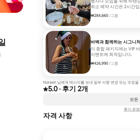
행사나 모임을 위해 바텐딩
최소 예약 시간은 2시간입
₩284,660
그룹당 ₩284,660
/그룹
일
바백과 함께하는 시그니처
이 종합 패키지에는 VIP
이벤트에 최적입니다.
서
₩426,990
그룹당 ₩426,990
/그룹
Noreen 님에게 메시지를 보내 일부 사항 변경 또는 조정을
5.0
·
후기 2개
후기 2건에서 5점 만점 중 5.0점을 받음
,
0개 중 0개 표시됨
모든
후기 운영
자격 사항