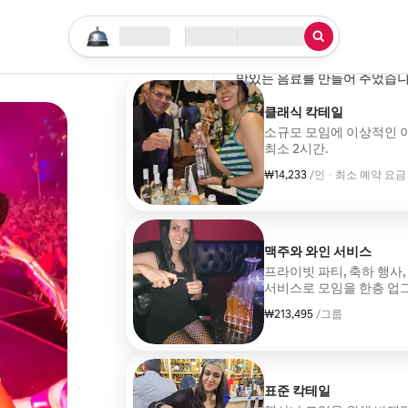
Jordan
허드슨, 플로리다주
검색 시작하기
위치
체크인/체크아웃
서비스 유형
·
2026년 3월
,
습니다. 블랙베리 마가리타가
시그니처 칵테일 🍸 합리적인
맛있는 음료를 만들어 주었습니
클래식 칵테일
소규모 모임에 이상적인 이
최소 2시간.
₩14,233
1인당 ₩14,233
/인
·
최소 예약 요금 
최소 예약 요금 
맥주와 와인 서비스
프라이빗 파티, 축하 행사,
서비스로 모임을 한층 업
제공하고, 음료 스테이션
₩213,495
그룹당 ₩213,495
/그룹
제공하는 데 도움을 줍니다.
제공합니다. 생일 파티, 저
서비스에는 주류 구매 또는
표준 칵테일