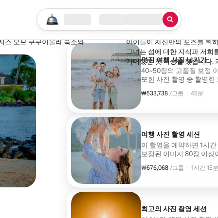
Annmarie
미국
검색 시작하기
위치
체크인/체크아웃
서비스 유형
·
3주 전
,
매우 숙련된 사진작가입니다. 사진
크리스틴과 함께한 사진 촬영 세션
로지스 오브 쿠쿠이울라 숙소와
아이들이 자신만의 포즈를 취하
그녀는 섬에 대한 지식과 저희를
멋진 여행 사진 남기기
40~50장의 고품질 보정 
또한 사진 촬영 중 촬영한
한 달 이내에 온라인으로 
₩533,738
그룹당 ₩533,738
,
/그룹
·
45분
수 있습니다. 이 패키지는
여행 사진 촬영 세션
이 촬영을 예약하면 1시간
보정된 이미지 80장 이상
않은 이미지를 받습니다.
₩676,068
그룹당 ₩676,068
,
/그룹
·
1시간 15
및 가족과 공유할 수 있습
포함됩니다. 예약 전에 연
최고의 사진 촬영 세션