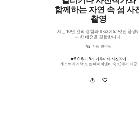
킬리키나 사진작가와
함께하는 자연 속 섬 사
촬영
저는 10년 간의 경험과 하와이의 멋진 풍경
대한 애정을 결합합니다.
자동 번역됨
5.0
·
후기 8개
·
카우이의 사진작가
,
,
게스트의 자택(또는 에어비앤비 숙소)에서 제공