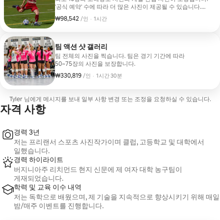
'공식 예약' 수에 따라 더 많은 사진이 제공될 수 있습니다.
게임이 끝나고 편집(24~48시간)한 후 개인 갤러리 링크,
₩98,542
1인당 ₩98,542
,
/인
·
1시간
갤러리 비밀번호, 갤러리를 다운로드할 수 있는 'PIN'을
보내드립니다.
팀 액션 샷 갤러리
팀 전체의 사진을 찍습니다. 팀은 경기 기간에 따라
50~75장의 사진을 보장합니다.
₩330,819
1인당 ₩330,819
,
/인
·
1시간 30분
Tyler 님에게 메시지를 보내 일부 사항 변경 또는 조정을 요청하실 수 있습니다.
자격 사항
경력 3년
저는 프리랜서 스포츠 사진작가이며 클럽, 고등학교 및 대학에서
일했습니다.
경력 하이라이트
버지니아주 리치먼드 현지 신문에 제 여자 대학 농구팀이
게재되었습니다.
학력 및 교육 이수 내역
저는 독학으로 배웠으며, 제 기술을 지속적으로 향상시키기 위해 매일
밤/매주 이벤트를 진행합니다.