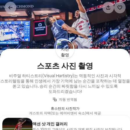
콘텐츠로
바로가기
스포츠 사진 촬영
비주얼 하티스트리(Visual Hartistry)는 역동적인 사진과 시각적
스토리텔링을 통해 인생에서 가장 기억에 남는 순간을 포착하는 데 열정을
쏟고 있습니다. 승리 순간의 짜릿함을 다시 느끼실 수 있도록
도와드리겠습니다!
자동 번역됨
휴스턴의 사진작가
게스트의 자택(또는 에어비앤비 숙소)에서 제공
액션 샷 개인 갤러리
최소 10장의 고해상도 사진과 개별 편집 사진이 보장됩니다.