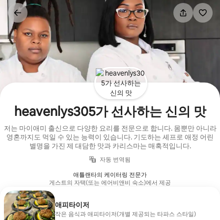
콘텐츠로
바로가기
heavenlys305가 선사하는 신의 맛
저는 마이애미 출신으로 다양한 요리를 전문으로 합니다. 몸뿐만 아니라
영혼까지도 먹일 수 있는 능력이 있습니다. 기도하는 셰프로 애정 어린
별명을 가진 제 대담한 맛과 카리스마는 매혹적입니다.
자동 번역됨
애틀랜타의 케이터링 전문가
게스트의 자택(또는 에어비앤비 숙소)에서 제공
애피타이저
작은 음식과 애피타이저(개별 제공되는 타파스 스타일)