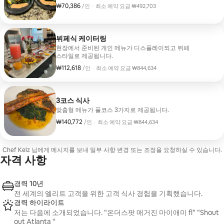
₩70,386
1인당 ₩70,386
/인
·
최소 예약 요금 ₩492,703
최소 예약 요금 ₩492,703
뷔페식 케이터링
현장에서 준비된 개인 메뉴가 디스플레이되고 뷔페
스타일로 제공됩니다.
₩112,618
1인당 ₩112,618
/인
·
최소 예약 요금 ₩844,634
최소 예약 요금 ₩844,634
3코스 식사
맞춤형 메뉴가 풀코스 3가지로 제공됩니다.
₩140,772
1인당 ₩140,772
/인
·
최소 예약 요금 ₩844,634
최소 예약 요금 ₩844,634
Chef Kelz 님에게 메시지를 보내 일부 사항 변경 또는 조정을 요청하실 수 있습니다.
자격 사항
경력 10년
전 세계의 엘리트 고객을 위한 고객 식사 경험을 기획했습니다.
경력 하이라이트
저는 다음에 소개되었습니다. “온더스팟 매거진 마이애미 fl” “Shout
out Atlanta “