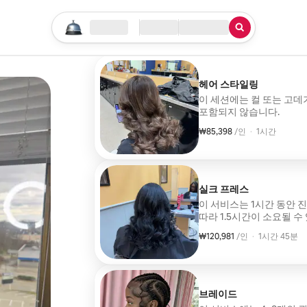
검색 시작하기
위치
체크인/체크아웃
서비스 유형
헤어 스타일링
이 세션에는 컬 또는 고데
포함되지 않습니다.
₩85,398
1인당 ₩85,398
,
/인
·
1시간
실크 프레스
이 서비스는 1시간 동안 
따라 1.5시간이 소요될 수
드라이, 스타일링(고데기 
₩120,981
1인당 ₩120,981
,
/인
·
1시간 45분
브레이드