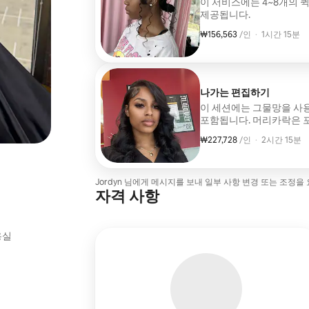
이 서비스에는 4~8개의 
제공됩니다.
₩156,563
1인당 ₩156,563
,
/인
·
1시간 15분
나가는 편집하기
이 세션에는 그물망을 사
포함됩니다. 머리카락은 
₩227,728
1인당 ₩227,728
,
/인
·
2시간 15분
Jordyn 님에게 메시지를 보내 일부 사항 변경 또는 조정을
자격 사항
용실