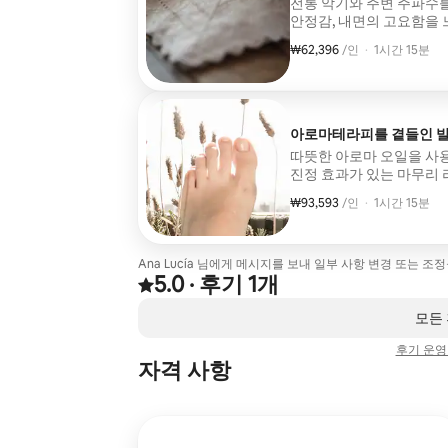
전통 악기와 주변 주파수를
안정감, 내면의 고요함을 
₩62,396
1인당 ₩62,396
,
/인
·
1시간 15분
아로마테라피를 곁들인 발
따뜻한 아로마 오일을 사용
진정 효과가 있는 마무리
₩93,593
1인당 ₩93,593
,
/인
·
1시간 15분
Ana Lucía 님에게 메시지를 보내 일부 사항 변경 또는 조
5.0
·
후기 1개
후기 1건에서 5점 만점 중 5.0점을 받음
,
0개 중 0개 표시됨
모든
후기 운영
자격 사항